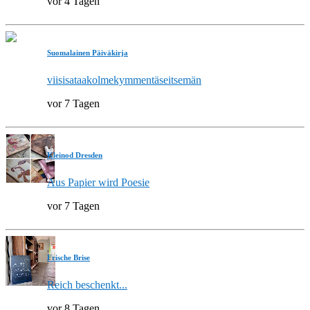
vor 4 Tagen
Suomalainen Päiväkirja
viisisataakolmekymmentäseitsemän
vor 7 Tagen
Kleinod Dresden
Aus Papier wird Poesie
vor 7 Tagen
Frische Brise
Reich beschenkt...
vor 8 Tagen