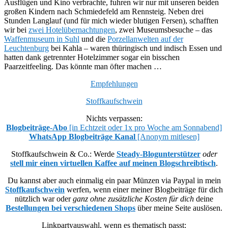
Ausflügen und Kino verbrachte, fuhren wir nur mit unseren beiden
großen Kindern nach Schmiedefeld am Rennsteig. Neben drei
Stunden Langlauf (und für mich wieder blutigen Fersen), schafften
wir bei
zwei Hotelübernachtungen
, zwei Museumsbesuche – das
Waffenmuseum in Suhl
und die
Porzellanwelten auf der
Leuchtenburg
bei Kahla – waren thüringisch und indisch Essen und
hatten dank getrennter Hotelzimmer sogar ein bisschen
Paarzeitfeeling. Das könnte man öfter machen …
Empfehlungen
Stoffkaufschwein
Nichts verpassen:
Blogbeiträge-Abo
[in Echtzeit oder 1x pro Woche am Sonnabend]
WhatsApp Blogbeiträge Kanal
[Anonym mitlesen]
Stoffkaufschwein & Co.: Werde
Steady-Blogunterstützer
oder
stell mir einen virtuellen Kaffee auf meinen Blogschreibtisch
.
Du kannst aber auch einmalig ein paar Münzen via Paypal in mein
Stoffkaufschwein
werfen, wenn einer meiner Blogbeiträge für dich
nützlich war oder
ganz ohne zusätzliche Kosten für dich
deine
Bestellungen bei verschiedenen Shops
über meine Seite auslösen.
Linkpartyauswahl, wenn es thematisch passt: