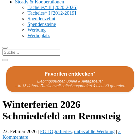
Steady & Kooperationen
Tacheles* II [2020-2026]
Tacheles* I [2012-2019]
Spendenzehnt
Spendensteine
Werbung
Werbeplatz
Favoriten entdecken*
Lieblingsbücher, Spiele & Alltagshelfer
– in 16 Jahren Familienzeit selbst ausprobiert & nicht KI-generiert
Winterferien 2026
Schmiedefeld am Rennsteig
23. Februar 2026
|
FOTOgrafiertes
,
unbezahlte Werbung
|
2
Kommentare