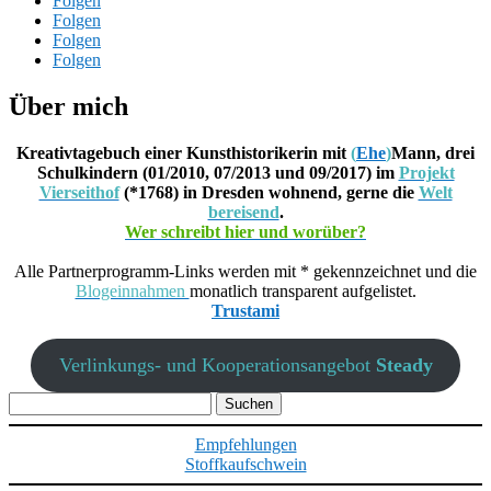
Folgen
Folgen
Folgen
Folgen
Über mich
Kreativtagebuch einer Kunsthistorikerin mit
(
Ehe
)
Mann, drei
Schulkindern (01/2010, 07/2013 und 09/2017) im
Projekt
Vierseithof
(*1768) in Dresden wohnend, gerne die
Welt
bereisend
.
Wer schreibt hier und worüber?
Alle Partnerprogramm-Links werden mit * gekennzeichnet und die
Blogeinnahmen
monatlich transparent aufgelistet.
Trustami
Verlinkungs- und Kooperationsangebot
Steady
Suchen
nach:
Empfehlungen
Stoffkaufschwein