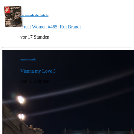
Le monde de Kitchi
Great Women #465: Rut Brandt
vor 17 Stunden
mamimade
Vienna my Love 3
vor 18 Stunden