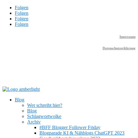
Folgen
Folgen
Folgen
Folgen
Impressum
Datenschutzerklärung
Blog
Wer schreibt hier?
Blog
Schlagwortwolke
Archiv
#BFF Blogger Follower Friday
Blogparade KI & Nähblogs ChatGPT 2023