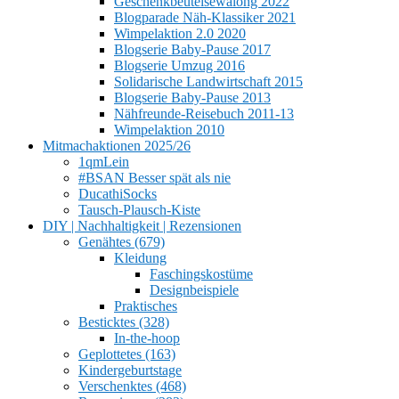
Geschenkbeutelsewalong 2022
Blogparade Näh-Klassiker 2021
Wimpelaktion 2.0 2020
Blogserie Baby-Pause 2017
Blogserie Umzug 2016
Solidarische Landwirtschaft 2015
Blogserie Baby-Pause 2013
Nähfreunde-Reisebuch 2011-13
Wimpelaktion 2010
Mitmachaktionen 2025/26
1qmLein
#BSAN Besser spät als nie
DucathiSocks
Tausch-Plausch-Kiste
DIY | Nachhaltigkeit | Rezensionen
Genähtes (679)
Kleidung
Faschingskostüme
Designbeispiele
Praktisches
Besticktes (328)
In-the-hoop
Geplottetes (163)
Kindergeburtstage
Verschenktes (468)