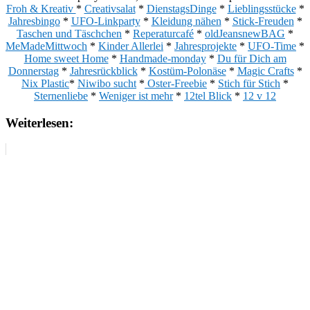
Froh & Kreativ
*
Creativsalat
*
DienstagsDinge
*
Lieblingsstücke
*
Jahresbingo
*
UFO-Linkparty
*
Kleidung nähen
*
Stick-Freuden
*
Taschen und Täschchen
*
Reperaturcafé
*
oldJeansnewBAG
*
MeMadeMittwoch
*
Kinder Allerlei
*
Jahresprojekte
*
UFO-Time
*
Home sweet Home
*
Handmade-monday
*
Du für Dich am
Donnerstag
*
Jahresrückblick
*
Kostüm-Polonäse
*
Magic Crafts
*
Nix Plastic
*
Niwibo sucht
*
Oster-Freebie
*
Stich für Stich
*
Sternenliebe
*
Weniger ist mehr
*
12tel Blick
*
12 v 12
Weiterlesen: