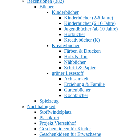
Rezensionen (382)
Bücher
Kinderbücher
Kinderbücher (2-6 Jahre)
Kinderbücher (6-10 Jahre)
Jugendbücher (ab 10 Jahre)
Hörbücher
Kreativbücher (K)
Kreativbücher
Färben & Drucken
Holz & Ton
Nähbücher
Schrift & Papier
grüner Lesestoff
Achtsamkeit
Erziehung & Familie
Gartenbücher
Kochbücher
Spielzeug
Nachhaltigkeit
Stoffwindelplatz
Plastikfrei
Projekt Vierseithof
Geschenkideen für Kinder
Geschenkideen für Erwachsene