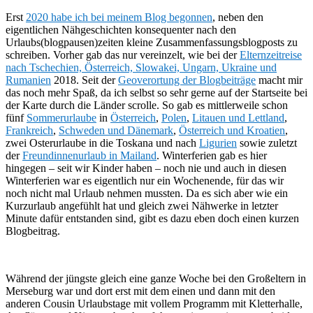
Erst
2020 habe ich bei meinem Blog begonnen
, neben den
eigentlichen Nähgeschichten konsequenter nach den
Urlaubs(blogpausen)zeiten kleine Zusammenfassungsblogposts zu
schreiben. Vorher gab das nur vereinzelt, wie bei der
Elternzeitreise
nach Tschechien, Österreich, Slowakei, Ungarn, Ukraine und
Rumanien
2018. Seit der
Geoverortung der Blogbeiträge
macht mir
das noch mehr Spaß, da ich selbst so sehr gerne auf der Startseite bei
der Karte durch die Länder scrolle. So gab es mittlerweile schon
fünf
Sommerurlaube
in
Österreich
,
Polen
,
Litauen und Lettland
,
Frankreich
,
Schweden und Dänemark
,
Österreich und Kroatien
,
zwei Osterurlaube in die Toskana und nach
Ligurien
sowie zuletzt
der
Freundinnenurlaub in Mailand
. Winterferien gab es hier
hingegen – seit wir Kinder haben – noch nie und auch in diesen
Winterferien war es eigentlich nur ein Wochenende, für das wir
noch nicht mal Urlaub nehmen mussten. Da es sich aber wie ein
Kurzurlaub angefühlt hat und gleich zwei Nähwerke in letzter
Minute dafür entstanden sind, gibt es dazu eben doch einen kurzen
Blogbeitrag.
Während der jüngste gleich eine ganze Woche bei den Großeltern in
Merseburg war und dort erst mit dem einen und dann mit den
anderen Cousin Urlaubstage mit vollem Programm mit Kletterhalle,