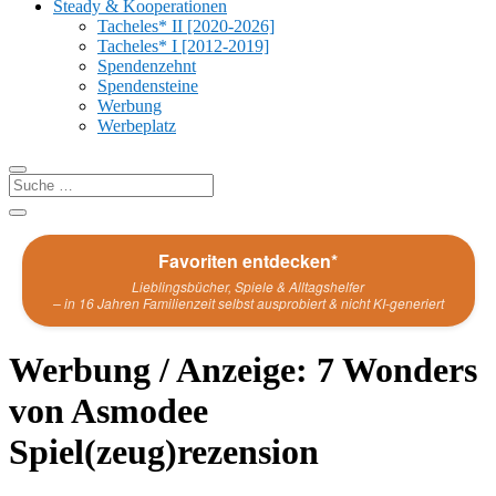
Steady & Kooperationen
Tacheles* II [2020-2026]
Tacheles* I [2012-2019]
Spendenzehnt
Spendensteine
Werbung
Werbeplatz
Favoriten entdecken*
Lieblingsbücher, Spiele & Alltagshelfer
– in 16 Jahren Familienzeit selbst ausprobiert & nicht KI-generiert
Werbung / Anzeige: 7 Wonders
von Asmodee
Spiel(zeug)rezension