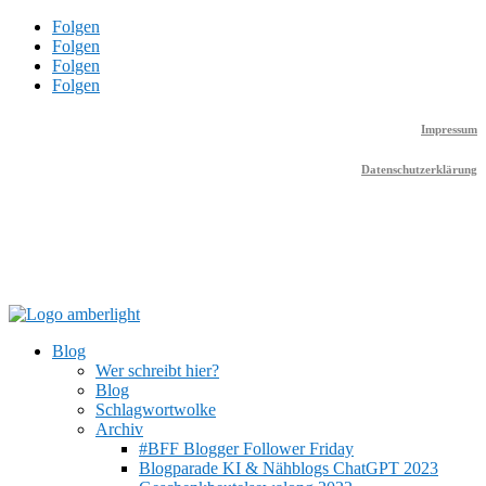
Folgen
Folgen
Folgen
Folgen
Impressum
Datenschutzerklärung
Blog
Wer schreibt hier?
Blog
Schlagwortwolke
Archiv
#BFF Blogger Follower Friday
Blogparade KI & Nähblogs ChatGPT 2023