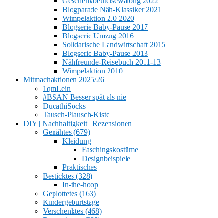
Geschenkbeutelsewalong 2022
Blogparade Näh-Klassiker 2021
Wimpelaktion 2.0 2020
Blogserie Baby-Pause 2017
Blogserie Umzug 2016
Solidarische Landwirtschaft 2015
Blogserie Baby-Pause 2013
Nähfreunde-Reisebuch 2011-13
Wimpelaktion 2010
Mitmachaktionen 2025/26
1qmLein
#BSAN Besser spät als nie
DucathiSocks
Tausch-Plausch-Kiste
DIY | Nachhaltigkeit | Rezensionen
Genähtes (679)
Kleidung
Faschingskostüme
Designbeispiele
Praktisches
Besticktes (328)
In-the-hoop
Geplottetes (163)
Kindergeburtstage
Verschenktes (468)