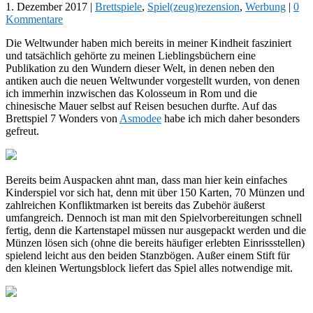
1. Dezember 2017
|
Brettspiele
,
Spiel(zeug)rezension
,
Werbung
|
0
Kommentare
Die Weltwunder haben mich bereits in meiner Kindheit fasziniert
und tatsächlich gehörte zu meinen Lieblingsbüchern eine
Publikation zu den Wundern dieser Welt, in denen neben den
antiken auch die neuen Weltwunder vorgestellt wurden, von denen
ich immerhin inzwischen das Kolosseum in Rom und die
chinesische Mauer selbst auf Reisen besuchen durfte. Auf das
Brettspiel 7 Wonders von
Asmodee
habe ich mich daher besonders
gefreut.
Bereits beim Auspacken ahnt man, dass man hier kein einfaches
Kinderspiel vor sich hat, denn mit über 150 Karten, 70 Münzen und
zahlreichen Konfliktmarken ist bereits das Zubehör äußerst
umfangreich. Dennoch ist man mit den Spielvorbereitungen schnell
fertig, denn die Kartenstapel müssen nur ausgepackt werden und die
Münzen lösen sich (ohne die bereits häufiger erlebten Einrissstellen)
spielend leicht aus den beiden Stanzbögen. Außer einem Stift für
den kleinen Wertungsblock liefert das Spiel alles notwendige mit.