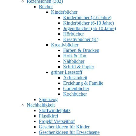
Rezensionen (382)
Bücher
Kinderbücher
Kinderbücher (2-6 Jahre)
Kinderbücher (6-10 Jahre)
Jugendbücher (ab 10 Jahre)
Hörbücher
Kreativbücher (K)
Kreativbücher
Färben & Drucken
Holz & Ton
Nähbücher
Schrift & Papier
grüner Lesestoff
Achtsamkeit
Erziehung & Familie
Gartenbücher
Kochbücher
Spielzeug
Nachhaltigkeit
Stoffwindelplatz
Plastikfrei
Projekt Vierseithof
Geschenkideen für Kinder
Geschenkideen für Erwachsene