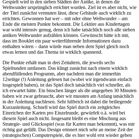
Gespielt wird in den sieben Städten der Antike, in denen die
Weltwunder ursprünglich errichtet wurden. Ziel ist es aber nicht, wie
der Titel zunächst vermuten lässt, diese Gebäude auch wirklich zu
errichten. Gewonnen hat wer – mit oder ohne Weltwunder – am
Ende die meisten Punkte bekommt. Die Lektüre aus Kindertagen
war wohl intensiv genug, denn ich habe tatsächlich noch alle sieben
antiken Weltwunder aufzählen können. Gewünscht hätte ich mir,
dass im Booklet ein paar weiterführende Informationen dazu
enthalten wären – dann würde man neben dem Spiel gleich noch
etwas lernen und das Thema ist wirklich spannend.
Die Punkte erhält man in drei Zeitaltern, die jeweils sechs
Spielrunden umfassen. Das klingt zunächst nach einem wirklich
abendfüllenden Programm, aber nachdem man die immerhin
12seitige (!) Anleitung gelesen hat (wobei wir irgendwann einfach
losgespielt haben), ist das Spiel doch tatsächlich viel schneller, als
ich erwartet hätte. Ein bisschen länger als die angegeben 30 Minuten
haben wir zwar gebraucht, aber wir mussten am Anfang tatsächlich
in der Anleitung nachlesen. Sehr hilfreich ist dabei die beiliegende
Kurzanleitung. Schnell wird das Spiel durch ein zeitgleiches
Einreichen der Karten pro Einzelrunde, gewürfelt o.ä. wird bei
diesem Spiel auch nicht. Insgesamt bleibt es eine Mischung aus
Strategie- und Glücksspiel (was für Karten man bekommt), was mir
richtig gut gefällt. Das Design erinnert mich sehr an meine Zeit der
(strategischen) Computerspiele, die es hier wohl erst wieder geben