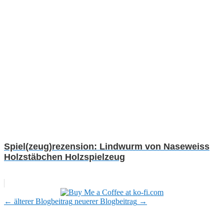
Spiel(zeug)rezension: Lindwurm von Naseweiss
Holzstäbchen Holzspielzeug
←
älterer Blogbeitrag
neuerer Blogbeitrag
→