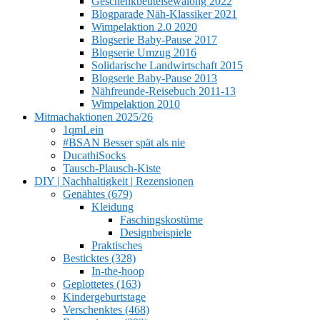
Geschenkbeutelsewalong 2022
Blogparade Näh-Klassiker 2021
Wimpelaktion 2.0 2020
Blogserie Baby-Pause 2017
Blogserie Umzug 2016
Solidarische Landwirtschaft 2015
Blogserie Baby-Pause 2013
Nähfreunde-Reisebuch 2011-13
Wimpelaktion 2010
Mitmachaktionen 2025/26
1qmLein
#BSAN Besser spät als nie
DucathiSocks
Tausch-Plausch-Kiste
DIY | Nachhaltigkeit | Rezensionen
Genähtes (679)
Kleidung
Faschingskostüme
Designbeispiele
Praktisches
Besticktes (328)
In-the-hoop
Geplottetes (163)
Kindergeburtstage
Verschenktes (468)