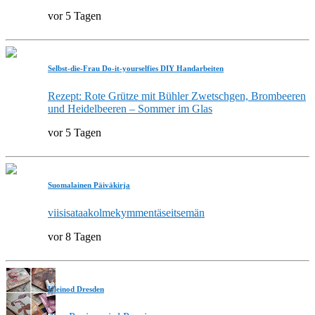
vor 5 Tagen
Selbst-die-Frau Do-it-yourselfies DIY Handarbeiten
Rezept: Rote Grütze mit Bühler Zwetschgen, Brombeeren
und Heidelbeeren – Sommer im Glas
vor 5 Tagen
Suomalainen Päiväkirja
viisisataakolmekymmentäseitsemän
vor 8 Tagen
Kleinod Dresden