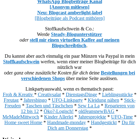
WhatsApp Blogbeiträge Kanal
[Anonym mitlesen]
Neu: Blogcast amberlight-label
[Blogbeiträge als Podcast mithören]
Stoffkaufschwein & Co.:
Werde
Steady-Blogunterstützer
oder
stell mir einen virtuellen Kaffee auf meinen
Blogschreibtisch
.
Du kannst aber auch einmalig ein paar Münzen via Paypal in mein
Stoffkaufschwein
werfen, wenn einer meiner Blogbeiträge für dich
nützlich war
oder
ganz ohne zusätzliche Kosten für dich
deine
Bestellungen bei
verschiedenen Shops
über meine Seite auslösen.
Linkpartyauswahl, wenn es thematisch passt:
Froh & Kreativ
*
Creativsalat
*
DienstagsDinge
*
Lieblingsstücke
*
Freutag
*
Jahresbingo
*
UFO-Linkparty
*
Kleidung nähen
*
Stick-
Freuden
*
Taschen und Täschchen
*
Sew La La
*
Reparieren von
12 bis 12
*
Öko?-Logisch!
*
oldJeansnewBAG
*
MeMadeMittwoch
*
Kinder Allerlei
*
Jahresprojekte
*
UFO-Time
*
Home sweet Home
*
Handmade-monday
*
Handgestickt
*
Du für
Dich am Donnerstag
*