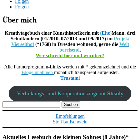
Folgen
Folgen
Über mich
Kreativtagebuch einer Kunsthistorikerin mit
(
Ehe
)
Mann, drei
Schulkindern (01/2010, 07/2013 und 09/2017) im
Projekt
Vierseithof
(*1768) in Dresden wohnend, gerne die
Welt
bereisend
.
Wer schreibt hier und worüber?
Alle Partnerprogramm-Links werden mit * gekennzeichnet und die
Blogeinnahmen
monatlich transparent aufgelistet.
Trustami
Verlinkungs- und Kooperationsangebot
Steady
Suchen
nach:
Empfehlungen
Stoffkaufschwein
Aktuelles Lesebuch des kleinen Sohnes (8 Jahre)*