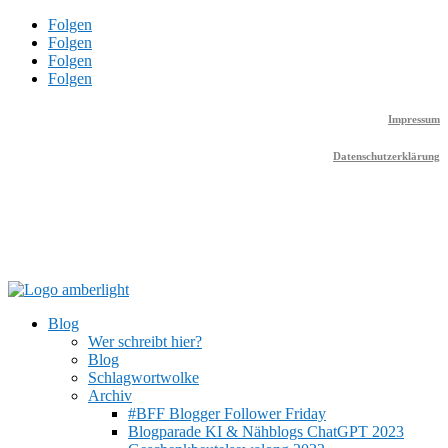
Folgen
Folgen
Folgen
Folgen
Impressum
Datenschutzerklärung
Blog
Wer schreibt hier?
Blog
Schlagwortwolke
Archiv
#BFF Blogger Follower Friday
Blogparade KI & Nähblogs ChatGPT 2023