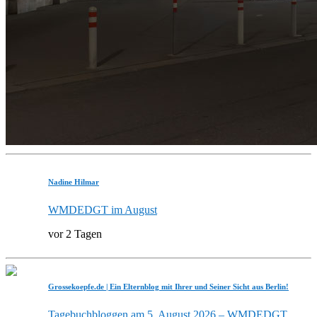
Nadine Hilmar
WMDEDGT im August
vor 2 Tagen
Grossekoepfe.de | Ein Elternblog mit Ihrer und Seiner Sicht aus Berlin!
Tagebuchbloggen am 5. August 2026 – WMDEDGT