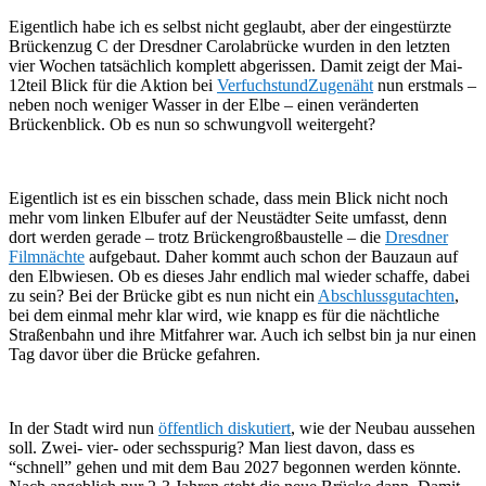
Eigentlich habe ich es selbst nicht geglaubt, aber der eingestürzte
Brückenzug C der Dresdner Carolabrücke wurden in den letzten
vier Wochen tatsächlich komplett abgerissen. Damit zeigt der Mai-
12teil Blick für die Aktion bei
VerfuchstundZugenäht
nun erstmals –
neben noch weniger Wasser in der Elbe – einen veränderten
Brückenblick. Ob es nun so schwungvoll weitergeht?
Eigentlich ist es ein bisschen schade, dass mein Blick nicht noch
mehr vom linken Elbufer auf der Neustädter Seite umfasst, denn
dort werden gerade – trotz Brückengroßbaustelle – die
Dresdner
Filmnächte
aufgebaut. Daher kommt auch schon der Bauzaun auf
den Elbwiesen. Ob es dieses Jahr endlich mal wieder schaffe, dabei
zu sein? Bei der Brücke gibt es nun nicht ein
Abschlussgutachten
,
bei dem einmal mehr klar wird, wie knapp es für die nächtliche
Straßenbahn und ihre Mitfahrer war. Auch ich selbst bin ja nur einen
Tag davor über die Brücke gefahren.
In der Stadt wird nun
öffentlich diskutiert
, wie der Neubau aussehen
soll. Zwei- vier- oder sechsspurig? Man liest davon, dass es
“schnell” gehen und mit dem Bau 2027 begonnen werden könnte.