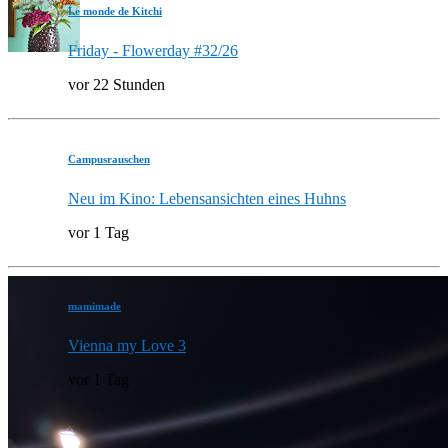
Le monde de Kitchi
Friday - Flowerday #32/26
vor 22 Stunden
Campusrauschen
Neu im Kino: Lebensansichten eines Huhns
vor 1 Tag
mamimade
Vienna my Love 3
vor 1 Tag