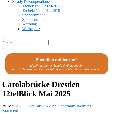
Steady & Kooperationen
Tacheles* II [2020-2026]
Tacheles* I [2012-2019]
Spendenzehnt
Spendensteine
Werbung
Werbeplatz
Favoriten entdecken*
Lieblingsbücher, Spiele & Alltagshelfer
– in 16 Jahren Familienzeit selbst ausprobiert & nicht KI-generiert
Carolabrücke Dresden
12telBlick Mai 2025
29. Mai 2025
|
12tel Blick
,
Aktion
,
unbezahlte Werbung
|
1
Kommentar