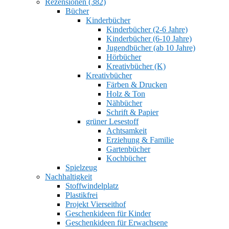
Rezensionen (382)
Bücher
Kinderbücher
Kinderbücher (2-6 Jahre)
Kinderbücher (6-10 Jahre)
Jugendbücher (ab 10 Jahre)
Hörbücher
Kreativbücher (K)
Kreativbücher
Färben & Drucken
Holz & Ton
Nähbücher
Schrift & Papier
grüner Lesestoff
Achtsamkeit
Erziehung & Familie
Gartenbücher
Kochbücher
Spielzeug
Nachhaltigkeit
Stoffwindelplatz
Plastikfrei
Projekt Vierseithof
Geschenkideen für Kinder
Geschenkideen für Erwachsene