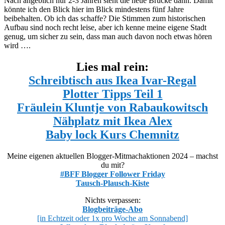
Nach angeblich nur 2-3 Jahren steht die neue Brücke dann. Damit
könnte ich den Blick hier im Blick mindestens fünf Jahre
beibehalten. Ob ich das schaffe? Die Stimmen zum historischen
Aufbau sind noch recht leise, aber ich kenne meine eigene Stadt
genug, um sicher zu sein, dass man auch davon noch etwas hören
wird ….
Lies mal rein:
Schreibtisch aus Ikea Ivar-Regal
Plotter Tipps Teil 1
Fräulein Kluntje von Rabaukowitsch
Nähplatz mit Ikea Alex
Baby lock Kurs Chemnitz
Meine eigenen aktuellen Blogger-Mitmachaktionen 2024 – machst
du mit?
#BFF Blogger Follower Friday
Tausch-Plausch-Kiste
Nichts verpassen:
Blogbeiträge-Abo
[in Echtzeit oder 1x pro Woche am Sonnabend]