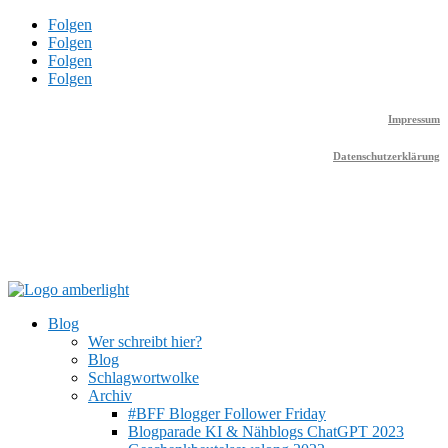
Folgen
Folgen
Folgen
Folgen
Impressum
Datenschutzerklärung
Blog
Wer schreibt hier?
Blog
Schlagwortwolke
Archiv
#BFF Blogger Follower Friday
Blogparade KI & Nähblogs ChatGPT 2023