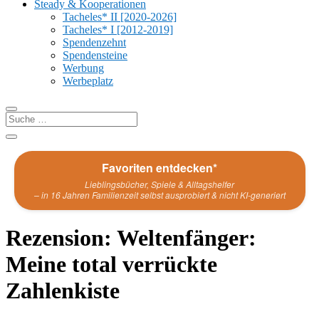
Steady & Kooperationen
Tacheles* II [2020-2026]
Tacheles* I [2012-2019]
Spendenzehnt
Spendensteine
Werbung
Werbeplatz
Favoriten entdecken*
Lieblingsbücher, Spiele & Alltagshelfer
– in 16 Jahren Familienzeit selbst ausprobiert & nicht KI-generiert
Rezension: Weltenfänger:
Meine total verrückte
Zahlenkiste