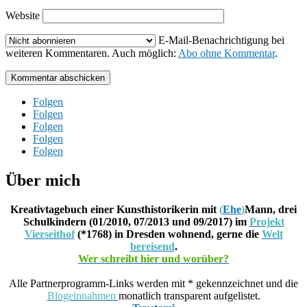
Website
E-Mail-Benachrichtigung bei
weiteren Kommentaren. Auch möglich:
Abo ohne Kommentar
.
Kommentar abschicken
Folgen
Folgen
Folgen
Folgen
Folgen
Über mich
Kreativtagebuch einer Kunsthistorikerin mit
(
Ehe
)
Mann, drei
Schulkindern (01/2010, 07/2013 und 09/2017) im
Projekt
Vierseithof
(*1768) in Dresden wohnend, gerne die
Welt
bereisend
.
Wer schreibt hier und worüber?
Alle Partnerprogramm-Links werden mit * gekennzeichnet und die
Blogeinnahmen
monatlich transparent aufgelistet.