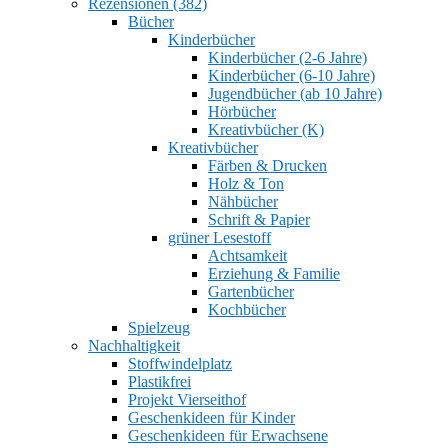
Rezensionen (382)
Bücher
Kinderbücher
Kinderbücher (2-6 Jahre)
Kinderbücher (6-10 Jahre)
Jugendbücher (ab 10 Jahre)
Hörbücher
Kreativbücher (K)
Kreativbücher
Färben & Drucken
Holz & Ton
Nähbücher
Schrift & Papier
grüner Lesestoff
Achtsamkeit
Erziehung & Familie
Gartenbücher
Kochbücher
Spielzeug
Nachhaltigkeit
Stoffwindelplatz
Plastikfrei
Projekt Vierseithof
Geschenkideen für Kinder
Geschenkideen für Erwachsene