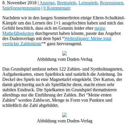
8. November 2018
|
Anzeige
,
Brettspiele
,
Lernspiele
,
Rezensionen
,
Spiel(zeug)rezension
|
0 Kommentare
Nachdem wir in den langen Sommerferien einige Eltern-Schulkind-
Kämpfe um das Lernen des 1×1 ausgefochten haben und mich das
Gefühl beschlich, dass sich im Genmix leider eher
meine
Mathefähigkeiten
durchgesetzt haben könnte, passte das Angebot
des Dudenverlags mit dem Spiel “
Weltenfänger: Meine total
verrückte Zahlenkiste
“* ganz hervorragend.
Abbildung vom Duden-Verlag
Das Grundspiel umfasst neben 122 Zahlen- und Symbolmagneten,
Aufgabenkarten, einen Spielblock und natürlich die Anleitung. Im
Deckel des Spiels ist eine Magnettafel eingeklebt. Der Karton, der
damit gleichzeitig auch als Spielfläche dient, macht einen sehr
stabilen Eindruck. Die Spielkarten im Grundspiel thematisieren
allerdings nur die Einführung der Zahlen. Bei “Meine ersten
Zahlen” werden Zahlwort, Menge in Form von Punkten und
schließlich die Zahl abgebildet.
Abbildung vom Duden-Verlag