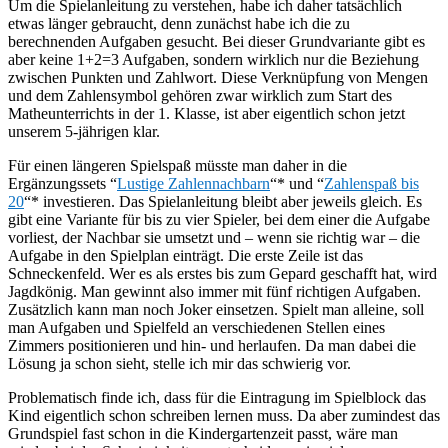
Um die Spielanleitung zu verstehen, habe ich daher tatsächlich
etwas länger gebraucht, denn zunächst habe ich die zu
berechnenden Aufgaben gesucht. Bei dieser Grundvariante gibt es
aber keine 1+2=3 Aufgaben, sondern wirklich nur die Beziehung
zwischen Punkten und Zahlwort. Diese Verknüpfung von Mengen
und dem Zahlensymbol gehören zwar wirklich zum Start des
Matheunterrichts in der 1. Klasse, ist aber eigentlich schon jetzt
unserem 5-jährigen klar.
Für einen längeren Spielspaß müsste man daher in die
Ergänzungssets “
Lustige Zahlennachbarn
“* und “
Zahlenspaß bis
20
“* investieren. Das Spielanleitung bleibt aber jeweils gleich. Es
gibt eine Variante für bis zu vier Spieler, bei dem einer die Aufgabe
vorliest, der Nachbar sie umsetzt und – wenn sie richtig war – die
Aufgabe in den Spielplan einträgt. Die erste Zeile ist das
Schneckenfeld. Wer es als erstes bis zum Gepard geschafft hat, wird
Jagdkönig. Man gewinnt also immer mit fünf richtigen Aufgaben.
Zusätzlich kann man noch Joker einsetzen. Spielt man alleine, soll
man Aufgaben und Spielfeld an verschiedenen Stellen eines
Zimmers positionieren und hin- und herlaufen. Da man dabei die
Lösung ja schon sieht, stelle ich mir das schwierig vor.
Problematisch finde ich, dass für die Eintragung im Spielblock das
Kind eigentlich schon schreiben lernen muss. Da aber zumindest das
Grundspiel fast schon in die Kindergartenzeit passt, wäre man