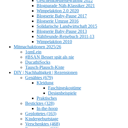
Geschenkbeutelsewalong 2022
Blogparade Näh-Klassiker 2021
Wimpelaktion 2.0 2020
Blogserie Baby-Pause 2017
Blogserie Umzug 2016
Solidarische Landwirtschaft 2015
Blogserie Baby-Pause 2013
Nähfreunde-Reisebuch 2011-13
Wimpelaktion 2010
Mitmachaktionen 2025/26
1qmLein
#BSAN Besser spät als nie
DucathiSocks
Tausch-Plausch-Kiste
DIY | Nachhaltigkeit | Rezensionen
Genähtes (679)
Kleidung
Faschingskostüme
Designbeispiele
Praktisches
Besticktes (328)
In-the-hoop
Geplottetes (163)
Kindergeburtstage
Verschenktes (468)