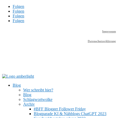
Folgen
Folgen
Folgen
Folgen
Impressum
Datenschutzerklärung
Blog
Wer schreibt hier?
Blog
Schlagwortwolke
Archiv
#BFF Blogger Follower Friday
Blogparade KI & Nähblogs ChatGPT 2023