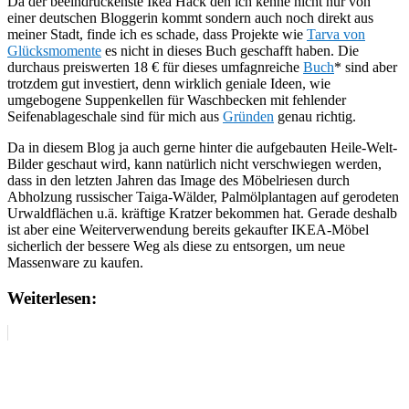
Da der beeindruckenste Ikea Hack den ich kenne nicht nur von
einer deutschen Bloggerin kommt sondern auch noch direkt aus
meiner Stadt, finde ich es schade, dass Projekte wie
Tarva von
Glücksmomente
es nicht in dieses Buch geschafft haben. Die
durchaus preiswerten 18 € für dieses umfagnreiche
Buch
* sind aber
trotzdem gut investiert, denn wirklich geniale Ideen, wie
umgebogene Suppenkellen für Waschbecken mit fehlender
Seifenablageschale sind für mich aus
Gründen
genau richtig.
Da in diesem Blog ja auch gerne hinter die aufgebauten Heile-Welt-
Bilder geschaut wird, kann natürlich nicht verschwiegen werden,
dass in den letzten Jahren das Image des Möbelriesen durch
Abholzung russischer Taiga-Wälder, Palmölplantagen auf gerodeten
Urwaldflächen u.ä. kräftige Kratzer bekommen hat. Gerade deshalb
ist aber eine Weiterverwendung bereits gekaufter IKEA-Möbel
sicherlich der bessere Weg als diese zu entsorgen, um neue
Massenware zu kaufen.
Weiterlesen: