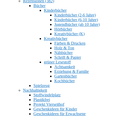
Rezensionen (382)
Bücher
Kinderbücher
Kinderbücher (2-6 Jahre)
Kinderbücher (6-10 Jahre)
Jugendbücher (ab 10 Jahre)
Hörbücher
Kreativbücher (K)
Kreativbücher
Färben & Drucken
Holz & Ton
Nähbücher
Schrift & Papier
grüner Lesestoff
Achtsamkeit
Erziehung & Familie
Gartenbücher
Kochbücher
Spielzeug
Nachhaltigkeit
Stoffwindelplatz
Plastikfrei
Projekt Vierseithof
Geschenkideen für Kinder
Geschenkideen für Erwachsene