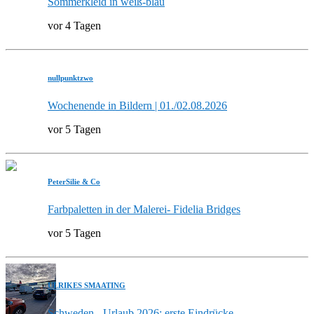
Sommerkleid in weiß-blau
vor 4 Tagen
nullpunktzwo
Wochenende in Bildern | 01./02.08.2026
vor 5 Tagen
PeterSilie & Co
Farbpaletten in der Malerei- Fidelia Bridges
vor 5 Tagen
ULRIKES SMAATING
Schweden - Urlaub 2026: erste Eindrücke....