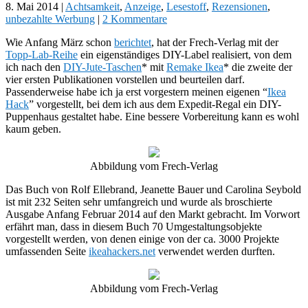
8. Mai 2014
|
Achtsamkeit
,
Anzeige
,
Lesestoff
,
Rezensionen
,
unbezahlte Werbung
|
2 Kommentare
Wie Anfang März schon
berichtet
, hat der Frech-Verlag mit der
Topp-Lab-Reihe
ein eigenständiges DIY-Label realisiert, von dem
ich nach den
DIY-Jute-Taschen
* mit
Remake Ikea
* die zweite der
vier ersten Publikationen vorstellen und beurteilen darf.
Passenderweise habe ich ja erst vorgestern meinen eigenen “
Ikea
Hack
” vorgestellt, bei dem ich aus dem Expedit-Regal ein DIY-
Puppenhaus gestaltet habe. Eine bessere Vorbereitung kann es wohl
kaum geben.
Abbildung vom Frech-Verlag
Das Buch von Rolf Ellebrand, Jeanette Bauer und Carolina Seybold
ist mit 232 Seiten sehr umfangreich und wurde als broschierte
Ausgabe Anfang Februar 2014 auf den Markt gebracht. Im Vorwort
erfährt man, dass in diesem Buch 70 Umgestaltungsobjekte
vorgestellt werden, von denen einige von der ca. 3000 Projekte
umfassenden Seite
ikeahackers.net
verwendet werden durften.
Abbildung vom Frech-Verlag