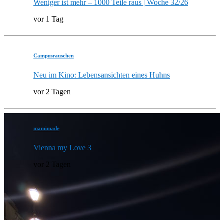
Weniger ist mehr – 1000 Teile raus | Woche 32/26
vor 1 Tag
Campusrauschen
Neu im Kino: Lebensansichten eines Huhns
vor 2 Tagen
mamimade
Vienna my Love 3
vor 2 Tagen