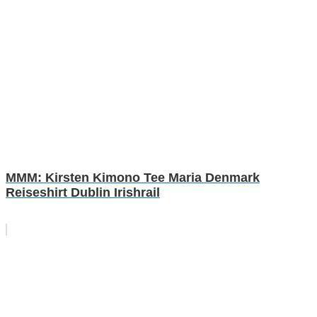
MMM: Kirsten Kimono Tee Maria Denmark
Reiseshirt Dublin Irishrail