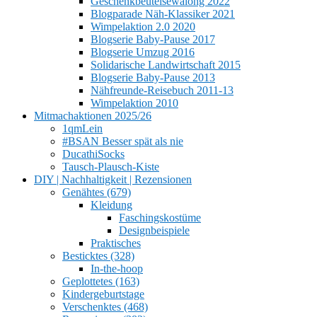
Geschenkbeutelsewalong 2022
Blogparade Näh-Klassiker 2021
Wimpelaktion 2.0 2020
Blogserie Baby-Pause 2017
Blogserie Umzug 2016
Solidarische Landwirtschaft 2015
Blogserie Baby-Pause 2013
Nähfreunde-Reisebuch 2011-13
Wimpelaktion 2010
Mitmachaktionen 2025/26
1qmLein
#BSAN Besser spät als nie
DucathiSocks
Tausch-Plausch-Kiste
DIY | Nachhaltigkeit | Rezensionen
Genähtes (679)
Kleidung
Faschingskostüme
Designbeispiele
Praktisches
Besticktes (328)
In-the-hoop
Geplottetes (163)
Kindergeburtstage
Verschenktes (468)