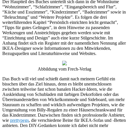
Der Hauptteil des Buches unterteilt sich dann in die Wohnräume
“Wohnzimmer”, “Schlafzimmer”, “Eingangsbereich und Flur”,
“Küche und Esszimmer”, “Kinderzimmer”, “Badezimmer” sowie in
“Beleuchtung” und “Weitere Projekte”. Es folgen die drei
weiterführenden Kapitel “Persönlich einrichten leicht gemacht”,
“Tipps für gutes Gelingen”, in dem Hinweise zu passenden
Werkzeugen und Anstreichtipps gegeben werden sowie mit
“Einrichtung und Design” auch eine kurze Stilgeschichte. Im
Anhang findet sich ein Register mit der namentlichen Nennung aller
IKEA-Designer sowie Informationen zu den Mitwirkenden,
Bezugsquellen und Literaturhinweise und Websites.
Abbildung vom Frech-Verlag
Das Buch will viel und schießt damit nach meinem Gefühl ein
bisschen über das Ziel hinaus, denn es bleibt unentschlossen
zwischen teilweise fast schon banalen Hacker-Ideen, wie die
Auskleidung von Schubladen mit farbigen Dekorfolien oder das
Übereinanderstellen von Wickelkommode und Sideboard, um mehr
Stauraum zu schaffen und wirklich aufwendigen Projekten, wie die
Umgestaltung von Billy-Regalen zu einer Häuserschrankwand für
das Kinderzimmer. Dazwischen finden sich professionelle Anbieter,
wie
prettypegs
, die verschiedene Beine für IKEA-Sofas und -Betten
anbieten. Den DIY-Gedanken konnte ich dabei nicht mehr