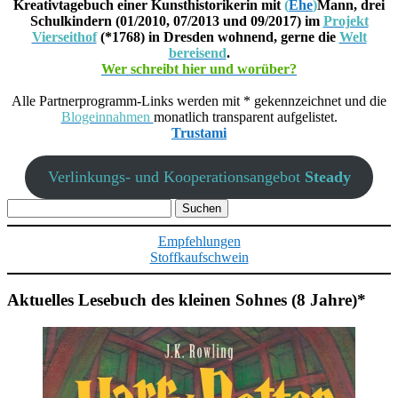
Kreativtagebuch einer Kunsthistorikerin mit
(
Ehe
)
Mann, drei
Schulkindern (01/2010, 07/2013 und 09/2017) im
Projekt
Vierseithof
(*1768) in Dresden wohnend, gerne die
Welt
bereisend
.
Wer schreibt hier und worüber?
Alle Partnerprogramm-Links werden mit * gekennzeichnet und die
Blogeinnahmen
monatlich transparent aufgelistet.
Trustami
Verlinkungs- und Kooperationsangebot
Steady
Suchen
nach:
Empfehlungen
Stoffkaufschwein
Aktuelles Lesebuch des kleinen Sohnes (8 Jahre)*