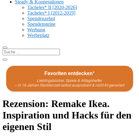
Steady & Kooperationen
Tacheles* II [2020-2026]
Tacheles* I [2012-2019]
Spendenzehnt
Spendensteine
Werbung
Werbeplatz
Favoriten entdecken*
Lieblingsbücher, Spiele & Alltagshelfer
– in 16 Jahren Familienzeit selbst ausprobiert & nicht KI-generiert
Rezension: Remake Ikea.
Inspiration und Hacks für den
eigenen Stil