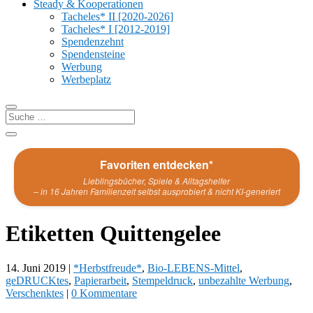
Steady & Kooperationen
Tacheles* II [2020-2026]
Tacheles* I [2012-2019]
Spendenzehnt
Spendensteine
Werbung
Werbeplatz
Favoriten entdecken*
Lieblingsbücher, Spiele & Alltagshelfer
– in 16 Jahren Familienzeit selbst ausprobiert & nicht KI-generiert
Etiketten Quittengelee
14. Juni 2019
|
*Herbstfreude*
,
Bio-LEBENS-Mittel
,
geDRUCKtes
,
Papierarbeit
,
Stempeldruck
,
unbezahlte Werbung
,
Verschenktes
|
0 Kommentare