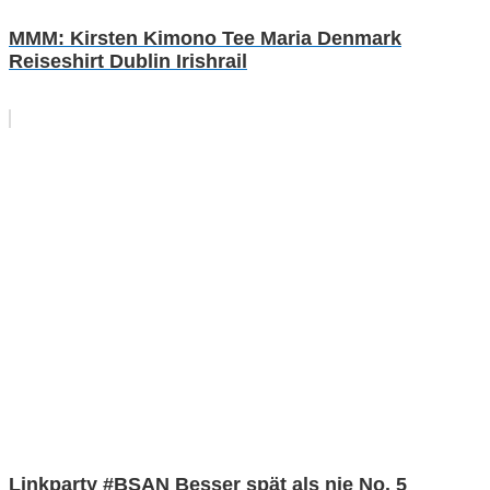
MMM: Kirsten Kimono Tee Maria Denmark
Reiseshirt Dublin Irishrail
Linkparty #BSAN Besser spät als nie No. 5