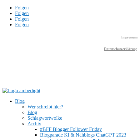
Folgen
Folgen
Folgen
Folgen
Impressum
Datenschutzerklärung
Blog
Wer schreibt hier?
Blog
Schlagwortwolke
Archiv
#BFF Blogger Follower Friday
Blogparade KI & Nähblogs ChatGPT 2023