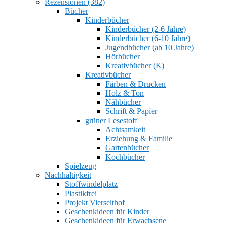
Rezensionen (382)
Bücher
Kinderbücher
Kinderbücher (2-6 Jahre)
Kinderbücher (6-10 Jahre)
Jugendbücher (ab 10 Jahre)
Hörbücher
Kreativbücher (K)
Kreativbücher
Färben & Drucken
Holz & Ton
Nähbücher
Schrift & Papier
grüner Lesestoff
Achtsamkeit
Erziehung & Familie
Gartenbücher
Kochbücher
Spielzeug
Nachhaltigkeit
Stoffwindelplatz
Plastikfrei
Projekt Vierseithof
Geschenkideen für Kinder
Geschenkideen für Erwachsene