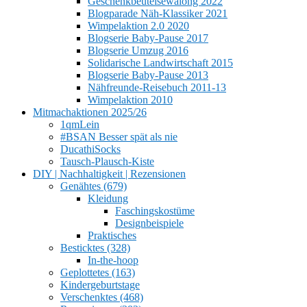
Geschenkbeutelsewalong 2022
Blogparade Näh-Klassiker 2021
Wimpelaktion 2.0 2020
Blogserie Baby-Pause 2017
Blogserie Umzug 2016
Solidarische Landwirtschaft 2015
Blogserie Baby-Pause 2013
Nähfreunde-Reisebuch 2011-13
Wimpelaktion 2010
Mitmachaktionen 2025/26
1qmLein
#BSAN Besser spät als nie
DucathiSocks
Tausch-Plausch-Kiste
DIY | Nachhaltigkeit | Rezensionen
Genähtes (679)
Kleidung
Faschingskostüme
Designbeispiele
Praktisches
Besticktes (328)
In-the-hoop
Geplottetes (163)
Kindergeburtstage
Verschenktes (468)