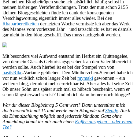
Bei meinen Blogbeiträgen suche ich tatsächlich häufig selbst in
meinen bisherigen Veröffentlichungen. Trotz der nun schon 2155
kleinen Bloggeschichten finde ich dank der konsequenten
Verschlagwortung eigentlich immer alles wieder. Bei den
Rhabarberetiketten
der letzten Woche vermisste ich aber das Werk
des Mannes vom vorletzten Jahr – und tatsächlich: es hat es damals
gar nicht in den blog geschafft. Das muss nachgeholt werden
.
Mit besonders viel Aufwand entstand im Herbst ein Quittengelee,
von dem ein Glas als Geburtstagsgeschenk an den Vater überreicht
werden sollte. Auch hierbei ist es bei der Stempel von von
bastisRike
-Variante geblieben. Den Miniherzchen-Stempel habe ich
vor nun wirklich schon langer Zeit bei
mymaki
gewonnen – ein
weiterer blog, der nicht mehr erreichbar ist. Aber alles hat seine Zeit.
Ob unser Sohn uns später auch mal so hübsch beschenkt, wenn er
schon längst erwachsen ist? Und ob ich dann immer noch blogge?
War dir dieser Blogbeitrag 5 Cent wert? Dann unterstütze mich
doch monatlich mit 1€ und werde mein Blogpate auf
Steady
. Auch
als Einmalzahlung möglich und jederzeit kündbar.
Ganz ohne
Anmeldung könnt ihr mir auch einen
Kaffee ausgeben – oder einen
Tee?