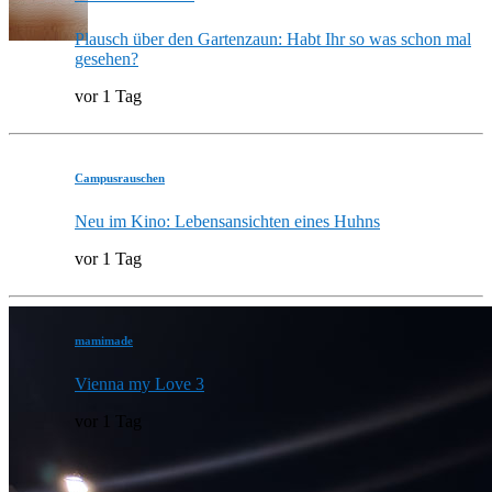
Plausch über den Gartenzaun: Habt Ihr so was schon mal
gesehen?
vor 1 Tag
Campusrauschen
Neu im Kino: Lebensansichten eines Huhns
vor 1 Tag
mamimade
Vienna my Love 3
vor 1 Tag