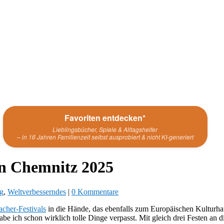
Favoriten entdecken*
Lieblingsbücher, Spiele & Alltagshelfer
– in 16 Jahren Familienzeit selbst ausprobiert & nicht KI-generiert
en Chemnitz 2025
g
,
Weltverbesserndes
|
0 Kommentare
cher-Festivals
in die Hände, das ebenfalls zum Europäischen Kulturha
h habe ich schon wirklich tolle Dinge verpasst. Mit gleich drei Festen