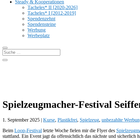
Steady & Kooperationen
Tacheles* II [2020-2026]
Tacheles* I [2012-2019]
Spendenzehnt
Spendensteine
Werbung
Werbeplatz
Spielzeugmacher-Festival Seiff
1. September 2025
|
Kurse
,
Plastikfrei
,
Spielzeug
,
unbezahlte Werbun
Beim
Loop-Festival
letzte Woche fielen mir die Flyer des
Spielzeugma
stattfand. Ein Event jagt da offensichtlich das nächste und sicherlic