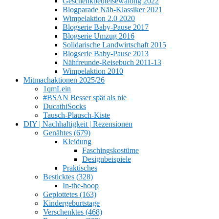
Geschenkbeutelsewalong 2022
Blogparade Näh-Klassiker 2021
Wimpelaktion 2.0 2020
Blogserie Baby-Pause 2017
Blogserie Umzug 2016
Solidarische Landwirtschaft 2015
Blogserie Baby-Pause 2013
Nähfreunde-Reisebuch 2011-13
Wimpelaktion 2010
Mitmachaktionen 2025/26
1qmLein
#BSAN Besser spät als nie
DucathiSocks
Tausch-Plausch-Kiste
DIY | Nachhaltigkeit | Rezensionen
Genähtes (679)
Kleidung
Faschingskostüme
Designbeispiele
Praktisches
Besticktes (328)
In-the-hoop
Geplottetes (163)
Kindergeburtstage
Verschenktes (468)