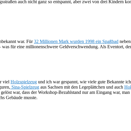
irgsstraßen auch nicht ganz so entspannt, aber zwei von drei Kindern
 unbekannt war. Für
32 Millionen Mark wurden 1998 ein Spaßbad
neben 
 – was für eine millionenschwere Geldverschwendung. Als Eventort, den
r viel
Holzspielzeug
und ich war gespannt, wie viele gute Bekannte ic
guren,
Sina-Spielzeug
aus Sachsen mit den Legeplättchen und auch
Hol
 gelöst war, dass der Workshop-Bezahlstand nur am Eingang war, man
chs Gebäude musste.