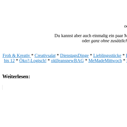
o
Du kannst aber auch einmalig ein paar 
oder
ganz ohne zusätzlic
Froh & Kreativ
*
Creativsalat
*
DienstagsDinge
*
Lieblingsstücke
*
bis 12
*
Öko?-Logisch!
*
oldJeansnewBAG
*
MeMadeMittwoch
*
Weiterlesen: