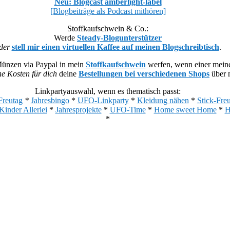
Neu: Blogcast amberlight-label
[Blogbeiträge als Podcast mithören]
Stoffkaufschwein & Co.:
Werde
Steady-Blogunterstützer
der
stell mir einen virtuellen Kaffee auf meinen Blogschreibtisch
.
Münzen via Paypal in mein
Stoffkaufschwein
werfen, wenn einer meiner
he Kosten für dich
deine
Bestellungen bei verschiedenen Shops
über m
Linkpartyauswahl, wenn es thematisch passt:
Freutag
*
Jahresbingo
*
UFO-Linkparty
*
Kleidung nähen
*
Stick-Fre
Kinder Allerlei
*
Jahresprojekte
*
UFO-Time
*
Home sweet Home
*
H
*