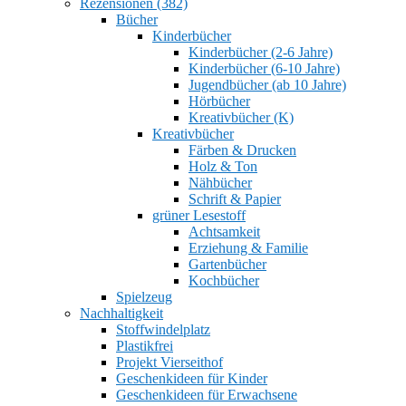
Rezensionen (382)
Bücher
Kinderbücher
Kinderbücher (2-6 Jahre)
Kinderbücher (6-10 Jahre)
Jugendbücher (ab 10 Jahre)
Hörbücher
Kreativbücher (K)
Kreativbücher
Färben & Drucken
Holz & Ton
Nähbücher
Schrift & Papier
grüner Lesestoff
Achtsamkeit
Erziehung & Familie
Gartenbücher
Kochbücher
Spielzeug
Nachhaltigkeit
Stoffwindelplatz
Plastikfrei
Projekt Vierseithof
Geschenkideen für Kinder
Geschenkideen für Erwachsene