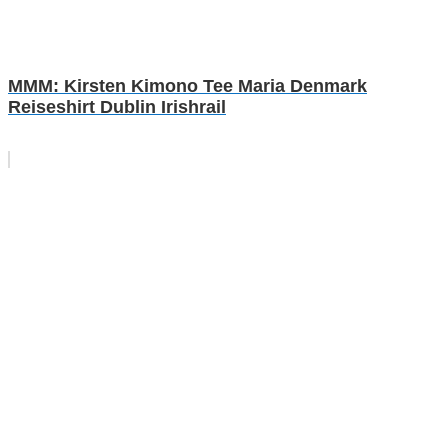
MMM: Kirsten Kimono Tee Maria Denmark
Reiseshirt Dublin Irishrail