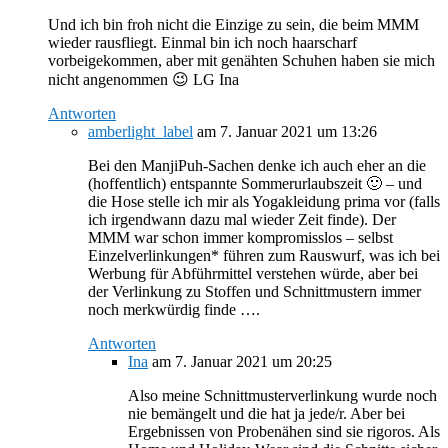
Und ich bin froh nicht die Einzige zu sein, die beim MMM
wieder rausfliegt. Einmal bin ich noch haarscharf
vorbeigekommen, aber mit genähten Schuhen haben sie mich
nicht angenommen 😉 LG Ina
Antworten
amberlight_label
am 7. Januar 2021 um 13:26
Bei den ManjiPuh-Sachen denke ich auch eher an die
(hoffentlich) entspannte Sommerurlaubszeit 🙂 – und
die Hose stelle ich mir als Yogakleidung prima vor (falls
ich irgendwann dazu mal wieder Zeit finde). Der
MMM war schon immer kompromisslos – selbst
Einzelverlinkungen* führen zum Rauswurf, was ich bei
Werbung für Abführmittel verstehen würde, aber bei
der Verlinkung zu Stoffen und Schnittmustern immer
noch merkwürdig finde ….
Antworten
Ina
am 7. Januar 2021 um 20:25
Also meine Schnittmusterverlinkung wurde noch
nie bemängelt und die hat ja jede/r. Aber bei
Ergebnissen von Probenähen sind sie rigoros. Als