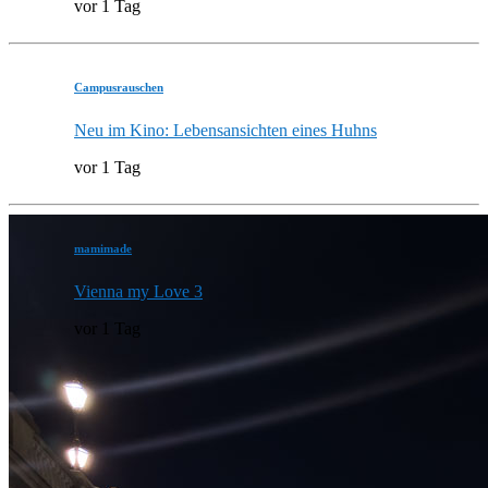
vor 1 Tag
Campusrauschen
Neu im Kino: Lebensansichten eines Huhns
vor 1 Tag
mamimade
Vienna my Love 3
vor 1 Tag