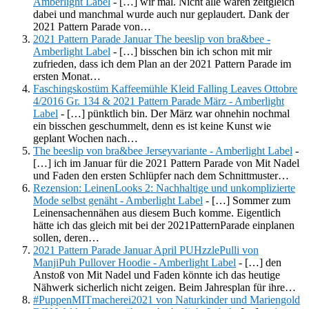
Amberlight Label
- […] wir mal. Nicht alle waren zeitgleich
dabei und manchmal wurde auch nur geplaudert. Dank der
2021 Pattern Parade von…
2021 Pattern Parade Januar The beeslip von bra&bee -
Amberlight Label
- […] bisschen bin ich schon mit mir
zufrieden, dass ich dem Plan an der 2021 Pattern Parade im
ersten Monat…
Faschingskostüm Kaffeemühle Kleid Falling Leaves Ottobre
4/2016 Gr. 134 & 2021 Pattern Parade März - Amberlight
Label
- […] pünktlich bin. Der März war ohnehin nochmal
ein bisschen geschummelt, denn es ist keine Kunst wie
geplant Wochen nach…
The beeslip von bra&bee Jerseyvariante - Amberlight Label
-
[…] ich im Januar für die 2021 Pattern Parade von Mit Nadel
und Faden den ersten Schlüpfer nach dem Schnittmuster…
Rezension: LeinenLooks 2: Nachhaltige und unkomplizierte
Mode selbst genäht - Amberlight Label
- […] Sommer zum
Leinensachennähen aus diesem Buch komme. Eigentlich
hätte ich das gleich mit bei der 2021PatternParade einplanen
sollen, deren…
2021 Pattern Parade Januar April PUHzzlePulli von
ManjiPuh Pullover Hoodie - Amberlight Label
- […] den
Anstoß von Mit Nadel und Faden könnte ich das heutige
Nähwerk sicherlich nicht zeigen. Beim Jahresplan für ihre…
#PuppenMITmacherei2021 von Naturkinder und Mariengold