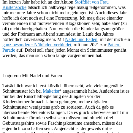
Im letzten Jahr habe ich an der Aktion
Stoffdiät von Frau
Küstensocke
tatsächlich halbwegs regelmäßig teilgenommen, was
mir mehrere Jahre schon nicht mehr gelungen ist. Auch dieses Jahr
hoffe ich dort noch auf eine Fortsetzung. Ich mag diese einander
verbindenden und motivierenden Blogaktionen sehr, habe aber (zu
oft) nicht durchgehalten. Nun werden die Kinder langsam größer
und der Freiraum am Abend zumindest im Laufe des Jahres
hoffentlich zuverlässig mehr. Mit
Nadel und Faden
, mit der mich ein
ganz besonderer Nähfaden verbindet
, ruft nun 2021 zur
Pattern
Parade
auf. Dabei soll (fast) jeden Monat ein Schnittmuster genäht
werden, das man sich schon lange vorgenommen hat.
Logo von Mit Nadel und Faden
Tatsächlich war ich erst kürzlich überrascht, wie viele ungenähte
Schnittmuster ich bei
Makerist
* angesammelt habe. Außerdem ist es
mir bei der Einschlafbegleitung des Jüngsten vor der
Kinderzimmertür nach Jahren gelungen, meine digitalen
Schnittmuster wenigstens grob zu sortieren. Auch da gab es
überraschende Neuentdeckungen. Da es glücklicherweise nicht nur
Schnittmuster für mich selbst sein müssen und ohnehin drei
Geburtstagsshirts sowie Faschingskostüme anstehen, müsste das
eigentlich zu schaffen sein. Angedacht ist der jeweils dritte