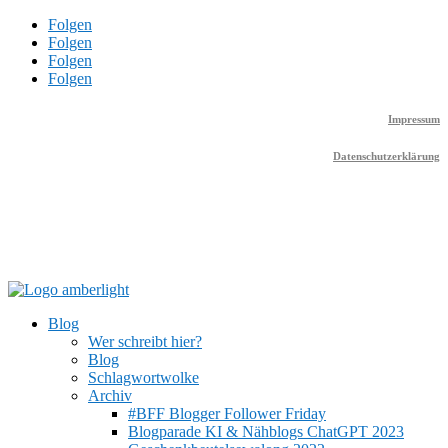
Folgen
Folgen
Folgen
Folgen
Impressum
Datenschutzerklärung
Blog
Wer schreibt hier?
Blog
Schlagwortwolke
Archiv
#BFF Blogger Follower Friday
Blogparade KI & Nähblogs ChatGPT 2023