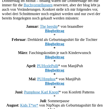
Donnerstag im Monat – bislang waren die Donnerstage bei mir
immer für die
Buchvorstellungen
reserviert, aber der blog lebt ja
auch von Veränderungen. Konkret stelle ich mir folgendes vor,
wobei drei Schnittmuster noch ergänzt werden und nur zwei der
bereits festgelegten noch gekauft werden müssten:
Januar
:
The beeslip
* von braandbee
Blogbeitrag
*
Februar
: Drehkleid als Geburtstagsshirt für die Tochter
Blogbeitrag
*
März
: Faschingskostüm je nach Kinderwunsch
Blogbeitrag
*
April
:
PUHzzlePulli
* von ManjiPuh
Blogbeitrag
*
Mai
:
PUHmphoe
* von ManjiPuh
Blogbeitrag
*
Juni
:
Pumphose Karl Knopf
* von Konfetti Patterns
*
Juli
: Sommerpause
August
:
Kids T*ee*
von NipNaps als Geburtstagsshirt für den