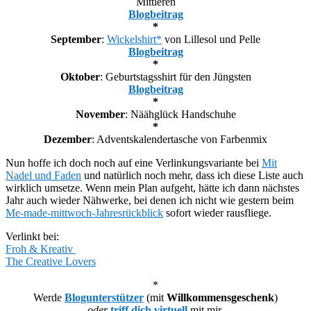
Mittleren
Blogbeitrag
*
September
:
Wickelshirt*
von Lillesol und Pelle
Blogbeitrag
*
Oktober
: Geburtstagsshirt für den Jüngsten
Blogbeitrag
*
November
: Näähglück Handschuhe
*
Dezember
: Adventskalendertasche von Farbenmix
Nun hoffe ich doch noch auf eine Verlinkungsvariante bei
Mit
Nadel und Faden
und natürlich noch mehr, dass ich diese Liste auch
wirklich umsetze. Wenn mein Plan aufgeht, hätte ich dann nächstes
Jahr auch wieder Nähwerke, bei denen ich nicht wie gestern beim
Me-made-mittwoch-Jahresrückblick
sofort wieder rausfliege.
Verlinkt bei:
Froh & Kreativ
The Creative Lovers
*
Werde
Blogunterstützer
(mit
Willkommensgeschenk
)
oder
triff dich virtuell
mit mir.