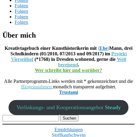
Folgen
Folgen
Folgen
Folgen
Folgen
Über mich
Kreativtagebuch einer Kunsthistorikerin mit
(
Ehe
)
Mann, drei
Schulkindern (01/2010, 07/2013 und 09/2017) im
Projekt
Vierseithof
(*1768) in Dresden wohnend, gerne die
Welt
bereisend
.
Wer schreibt hier und worüber?
Alle Partnerprogramm-Links werden mit * gekennzeichnet und die
Blogeinnahmen
monatlich transparent aufgelistet.
Trustami
Verlinkungs- und Kooperationsangebot
Steady
Suchen
nach:
Empfehlungen
Stoffkaufschwein