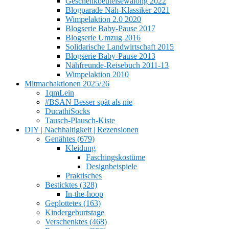
Geschenkbeutelsewalong 2022
Blogparade Näh-Klassiker 2021
Wimpelaktion 2.0 2020
Blogserie Baby-Pause 2017
Blogserie Umzug 2016
Solidarische Landwirtschaft 2015
Blogserie Baby-Pause 2013
Nähfreunde-Reisebuch 2011-13
Wimpelaktion 2010
Mitmachaktionen 2025/26
1qmLein
#BSAN Besser spät als nie
DucathiSocks
Tausch-Plausch-Kiste
DIY | Nachhaltigkeit | Rezensionen
Genähtes (679)
Kleidung
Faschingskostüme
Designbeispiele
Praktisches
Besticktes (328)
In-the-hoop
Geplottetes (163)
Kindergeburtstage
Verschenktes (468)