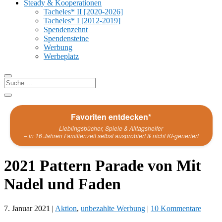
Steady & Kooperationen
Tacheles* II [2020-2026]
Tacheles* I [2012-2019]
Spendenzehnt
Spendensteine
Werbung
Werbeplatz
Favoriten entdecken*
Lieblingsbücher, Spiele & Alltagshelfer
– in 16 Jahren Familienzeit selbst ausprobiert & nicht KI-generiert
2021 Pattern Parade von Mit
Nadel und Faden
7. Januar 2021
|
Aktion
,
unbezahlte Werbung
|
10 Kommentare