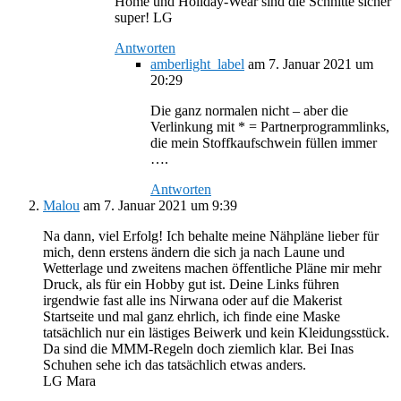
Home und Holiday-Wear sind die Schnitte sicher
super! LG
Antworten
amberlight_label
am 7. Januar 2021 um
20:29
Die ganz normalen nicht – aber die
Verlinkung mit * = Partnerprogrammlinks,
die mein Stoffkaufschwein füllen immer
….
Antworten
Malou
am 7. Januar 2021 um 9:39
Na dann, viel Erfolg! Ich behalte meine Nähpläne lieber für
mich, denn erstens ändern die sich ja nach Laune und
Wetterlage und zweitens machen öffentliche Pläne mir mehr
Druck, als für ein Hobby gut ist. Deine Links führen
irgendwie fast alle ins Nirwana oder auf die Makerist
Startseite und mal ganz ehrlich, ich finde eine Maske
tatsächlich nur ein lästiges Beiwerk und kein Kleidungsstück.
Da sind die MMM-Regeln doch ziemlich klar. Bei Inas
Schuhen sehe ich das tatsächlich etwas anders.
LG Mara