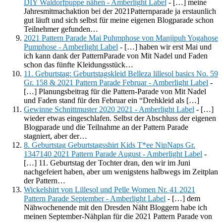
DIY Waldorfpuppe nähen - Amberlight Label
- […] meine
Jahresmitmachaktion bei der 2021Patternparade ja erstaunlich
gut läuft und sich selbst für meine eigenen Blogparade schon
Teilnehmer gefunden…
2021 Pattern Parade Mai Puhmphose von Manjipuh Yogahose
Pumphose - Amberlight Label
- […] haben wir erst Mai und
ich kann dank der PatternParade von Mit Nadel und Faden
schon das fünfte Kleidungsstück…
11. Geburtstag: Geburtstagskleid Belleza lillesol basics No. 59
Gr. 158 & 2021 Pattern Parade Februar - Amberlight Label
-
[…] Planungsbeitrag für die Pattern-Parade von Mit Nadel
und Faden stand für den Februar ein “Drehkleid als […]
Gewinne Schnittmuster 2020 2021 - Amberlight Label
- […]
wieder etwas eingeschlafen. Selbst der Abschluss der eigenen
Blogparade und die Teilnahme an der Pattern Parade
stagniert, aber der…
8. Geburtstag Geburtstagsshirt Kids T*ee NipNaps Gr.
1347140 2021 Pattern Parade August - Amberlight Label
-
[…] 11. Geburtstag der Tochter dran, den wir im Juni
nachgefeiert haben, aber um wenigstens halbwegs im Zeitplan
der Pattern…
Wickelshirt von Lillesol und Pelle Women Nr. 41 2021
Pattern Parade September - Amberlight Label
- […] dem
Nähwochenende mit den Dresden Näht Bloggern habe ich
meinen September-Nähplan für die 2021 Pattern Parade von