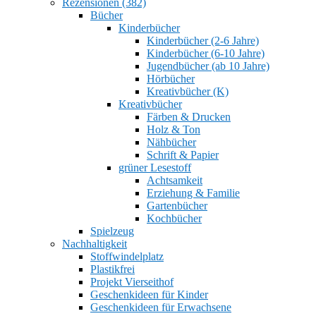
Rezensionen (382)
Bücher
Kinderbücher
Kinderbücher (2-6 Jahre)
Kinderbücher (6-10 Jahre)
Jugendbücher (ab 10 Jahre)
Hörbücher
Kreativbücher (K)
Kreativbücher
Färben & Drucken
Holz & Ton
Nähbücher
Schrift & Papier
grüner Lesestoff
Achtsamkeit
Erziehung & Familie
Gartenbücher
Kochbücher
Spielzeug
Nachhaltigkeit
Stoffwindelplatz
Plastikfrei
Projekt Vierseithof
Geschenkideen für Kinder
Geschenkideen für Erwachsene