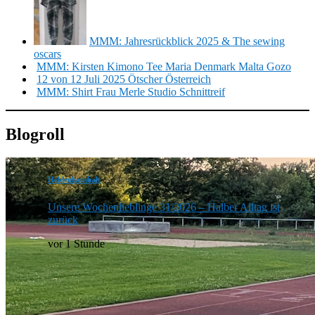
MMM: Jahresrückblick 2025 & The sewing
oscars
MMM: Kirsten Kimono Tee Maria Denmark Malta Gozo
12 von 12 Juli 2025 Ötscher Österreich
MMM: Shirt Frau Merle Studio Schnittreif
Blogroll
Heldenhaushalt
Unsere Wochenlieblinge 31/2026 – Halber Alltag ist
zurück
vor 1 Stunde