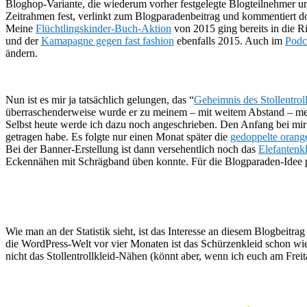
Bloghop-Variante, die wiederum vorher festgelegte Blogteilnehmer umf
Zeitrahmen fest, verlinkt zum Blogparadenbeitrag und kommentiert 
Meine
Flüchtlingskinder-Buch-Aktion
von 2015 ging bereits in die R
und der
Kamapagne gegen fast fashion
ebenfalls 2015. Auch im
Podc
ändern.
Nun ist es mir ja tatsächlich gelungen, das “
Geheimnis des Stollentrol
überraschenderweise wurde er zu meinem – mit weitem Abstand – mei
Selbst heute werde ich dazu noch angeschrieben. Den Anfang bei mi
getragen habe. Es folgte nur einen Monat später die
gedoppelte orang
Bei der Banner-Erstellung ist dann versehentlich noch das
Elefantenk
Eckennähen mit Schrägband üben konnte. Für die Blogparaden-Idee pa
Wie man an der Statistik sieht, ist das Interesse an diesem Blogbeitr
die WordPress-Welt vor vier Monaten ist das Schürzenkleid schon wied
nicht das Stollentrollkleid-Nähen (könnt aber, wenn ich euch am Frei