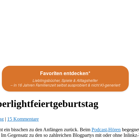
Favoriten entdecken*
Lieblingsbücher, Spiele & Alltagshelfer
– in 16 Jahren Familienzeit selbst ausprobiert & nicht KI-generiert
rlightfeiertgeburtstag
ng
|
15 Kommentare
hnt ein bisschen zu den Anfängen zurück. Beim
Podcast-Hören
begegnete
e. Im Gegensatz zu den so zahlreichen Blogpartys mit oder ohne Inlinkz-