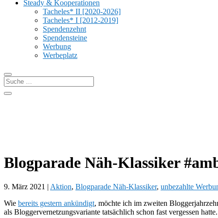
Steady & Kooperationen
Tacheles* II [2020-2026]
Tacheles* I [2012-2019]
Spendenzehnt
Spendensteine
Werbung
Werbeplatz
Blogparade Näh-Klassiker #ambe
9. März 2021
|
Aktion
,
Blogparade Näh-Klassiker
,
unbezahlte Werbu
Wie
bereits gestern ankündigt
, möchte ich im zweiten Bloggerjahrze
als Bloggervernetzungsvariante tatsächlich schon fast vergessen hatt