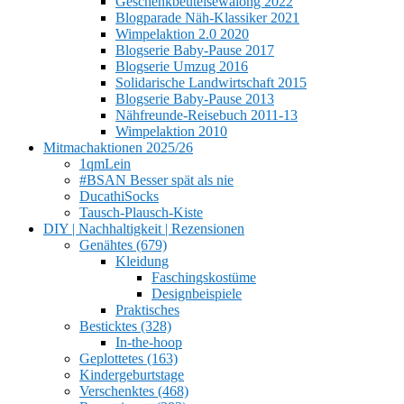
Geschenkbeutelsewalong 2022
Blogparade Näh-Klassiker 2021
Wimpelaktion 2.0 2020
Blogserie Baby-Pause 2017
Blogserie Umzug 2016
Solidarische Landwirtschaft 2015
Blogserie Baby-Pause 2013
Nähfreunde-Reisebuch 2011-13
Wimpelaktion 2010
Mitmachaktionen 2025/26
1qmLein
#BSAN Besser spät als nie
DucathiSocks
Tausch-Plausch-Kiste
DIY | Nachhaltigkeit | Rezensionen
Genähtes (679)
Kleidung
Faschingskostüme
Designbeispiele
Praktisches
Besticktes (328)
In-the-hoop
Geplottetes (163)
Kindergeburtstage
Verschenktes (468)