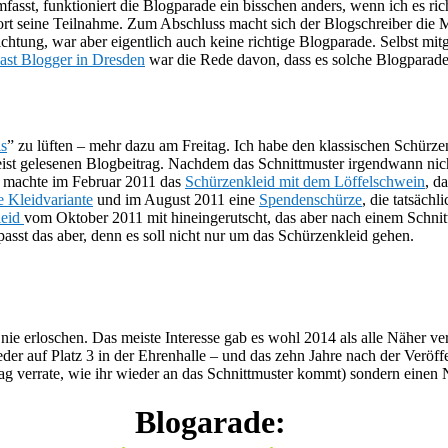
asst, funktioniert die Blogparade ein bisschen anders, wenn ich es ric
dort seine Teilnahme. Zum Abschluss macht sich der Blogschreiber di
ichtung, war aber eigentlich auch keine richtige Blogparade. Selbst mi
ast Blogger in Dresden
war die Rede davon, dass es solche Blogparaden
ls
” zu lüften – mehr dazu am Freitag. Ich habe den klassischen Schürz
st gelesenen Blogbeitrag. Nachdem das Schnittmuster irgendwann nic
r machte im Februar 2011 das
Schürzenkleid mit dem Löffelschwein
, d
e Kleidvariante
und im August 2011 eine
Spendenschürze
, die tatsäch
leid
vom Oktober 2011 mit hineingerutscht, das aber nach einem Schni
sst das aber, denn es soll nicht nur um das Schürzenkleid gehen.
ag nie erloschen. Das meiste Interesse gab es wohl 2014 als alle Näher 
er auf Platz 3 in der Ehrenhalle – und das zehn Jahre nach der Veröff
tag verrate, wie ihr wieder an das Schnittmuster kommt) sondern einen
Blogarade: