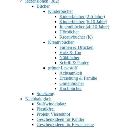
Rezensionen (382)
Bücher
Kinderbücher
Kinderbücher (2-6 Jahre)
Kinderbücher (6-10 Jahre)
Jugendbücher (ab 10 Jahre)
Hörbücher
Kreativbücher (K)
Kreativbücher
Färben & Drucken
Holz & Ton
Nähbücher
Schrift & Papier
grüner Lesestoff
Achtsamkeit
Erziehung & Familie
Gartenbücher
Kochbücher
Spielzeug
Nachhaltigkeit
Stoffwindelplatz
Plastikfrei
Projekt Vierseithof
Geschenkideen für Kinder
Geschenkideen für Erwachsene