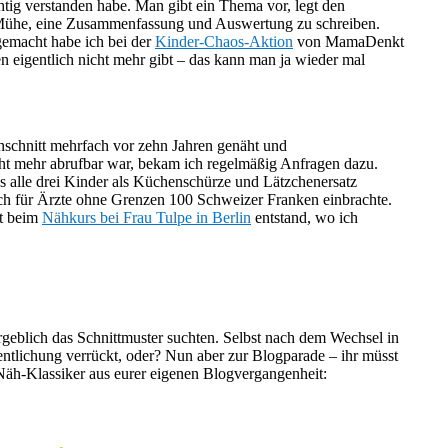
htig verstanden habe. Man gibt ein Thema vor, legt den
e Mühe, eine Zusammenfassung und Auswertung zu schreiben.
tgemacht habe ich bei der
Kinder-Chaos-Aktion
von MamaDenkt
 eigentlich nicht mehr gibt – das kann man ja wieder mal
enschnitt mehrfach vor zehn Jahren genäht und
ht mehr abrufbar war, bekam ich regelmäßig Anfragen dazu.
as alle drei Kinder als Küchenschürze und Lätzchenersatz
lich für Ärzte ohne Grenzen 100 Schweizer Franken einbrachte.
tt beim
Nähkurs bei Frau Tulpe in Berlin
entstand, wo ich
vergeblich das Schnittmuster suchten. Selbst nach dem Wechsel in
entlichung verrückt, oder? Nun aber zur Blogparade – ihr müsst
 Näh-Klassiker aus eurer eigenen Blogvergangenheit: