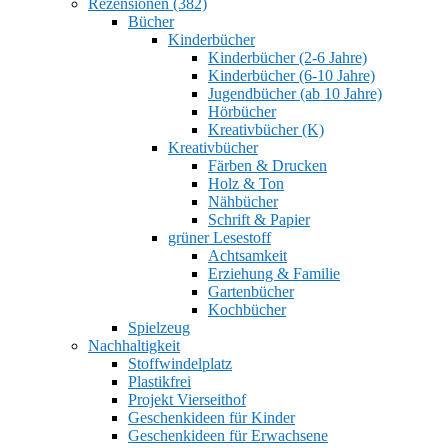
Rezensionen (382)
Bücher
Kinderbücher
Kinderbücher (2-6 Jahre)
Kinderbücher (6-10 Jahre)
Jugendbücher (ab 10 Jahre)
Hörbücher
Kreativbücher (K)
Kreativbücher
Färben & Drucken
Holz & Ton
Nähbücher
Schrift & Papier
grüner Lesestoff
Achtsamkeit
Erziehung & Familie
Gartenbücher
Kochbücher
Spielzeug
Nachhaltigkeit
Stoffwindelplatz
Plastikfrei
Projekt Vierseithof
Geschenkideen für Kinder
Geschenkideen für Erwachsene