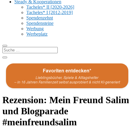
Steady & Kooperationen
Tacheles* II [2020-2026]
Tacheles* I [2012-2019]
Spendenzehnt
Spendensteine
Werbung
Werbeplatz
Favoriten entdecken*
Lieblingsbücher, Spiele & Alltagshelfer
– in 16 Jahren Familienzeit selbst ausprobiert & nicht KI-generiert
Rezension: Mein Freund Salim
und Blogparade
#meinfreundsalim