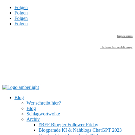
Folgen
Folgen
Folgen
Folgen
Impressum
Datenschutzerklärung
Blog
Wer schreibt hier?
Blog
Schlagwortwolke
Archiv
#BFF Blogger Follower Friday
Blogparade KI & Nähblogs ChatGPT 2023