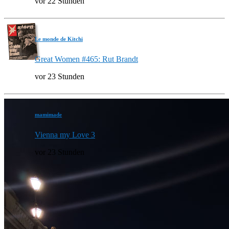
vor 22 Stunden
Le monde de Kitchi
Great Women #465: Rut Brandt
vor 23 Stunden
mamimade
Vienna my Love 3
vor 23 Stunden