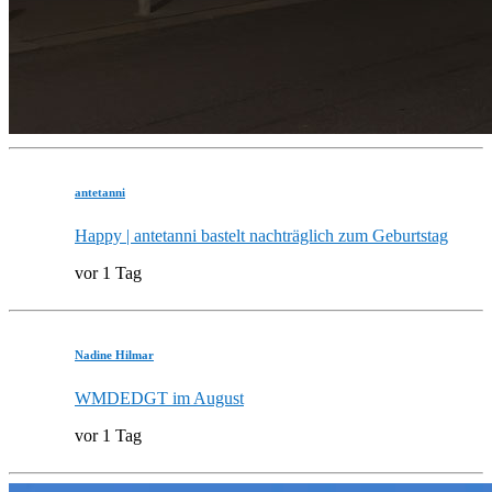
antetanni
Happy | antetanni bastelt nachträglich zum Geburtstag
vor 1 Tag
Nadine Hilmar
WMDEDGT im August
vor 1 Tag