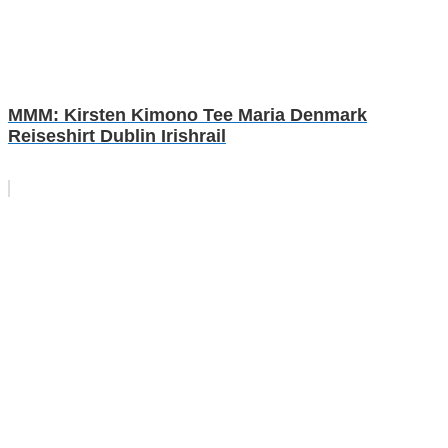
MMM: Kirsten Kimono Tee Maria Denmark
Reiseshirt Dublin Irishrail