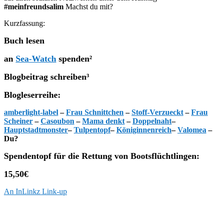
#meinfreundsalim
Machst du mit?
Kurzfassung:
Buch lesen
an
Sea-Watch
spenden²
Blogbeitrag schreiben³
Blogleserreihe:
amberlight-label
–
Frau Schnittchen
–
Stoff-Verzueckt
–
Frau
Scheiner
–
Casoubon
–
Mama denkt
–
Doppelnaht
–
Hauptstadtmonster
–
Tulpentopf
–
Königinnenreich
–
Valomea
–
Du?
Spendentopf für die Rettung von Bootsflüchtlingen:
15,50€
An InLinkz Link-up