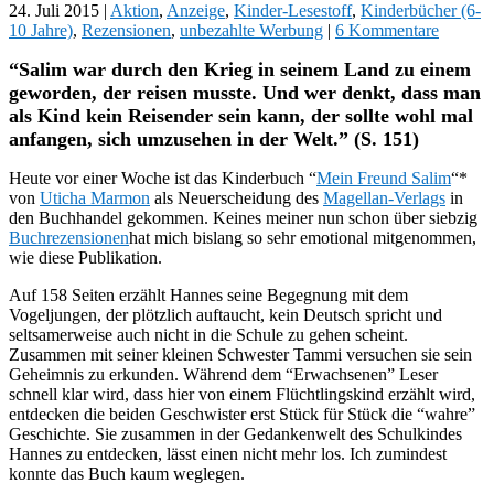
24. Juli 2015
|
Aktion
,
Anzeige
,
Kinder-Lesestoff
,
Kinderbücher (6-
10 Jahre)
,
Rezensionen
,
unbezahlte Werbung
|
6 Kommentare
“Salim war durch den Krieg in seinem Land zu einem
geworden, der reisen musste. Und wer denkt, dass man
als Kind kein Reisender sein kann, der sollte wohl mal
anfangen, sich umzusehen in der Welt.” (S. 151)
Heute vor einer Woche ist das Kinderbuch “
Mein Freund Salim
“*
von
Uticha Marmon
als Neuerscheidung des
Magellan-Verlags
in
den Buchhandel gekommen. Keines meiner nun schon über siebzig
Buchrezensionen
hat mich bislang so sehr emotional mitgenommen,
wie diese Publikation.
Auf 158 Seiten erzählt Hannes seine Begegnung mit dem
Vogeljungen, der plötzlich auftaucht, kein Deutsch spricht und
seltsamerweise auch nicht in die Schule zu gehen scheint.
Zusammen mit seiner kleinen Schwester Tammi versuchen sie sein
Geheimnis zu erkunden. Während dem “Erwachsenen” Leser
schnell klar wird, dass hier von einem Flüchtlingskind erzählt wird,
entdecken die beiden Geschwister erst Stück für Stück die “wahre”
Geschichte. Sie zusammen in der Gedankenwelt des Schulkindes
Hannes zu entdecken, lässt einen nicht mehr los. Ich zumindest
konnte das Buch kaum weglegen.