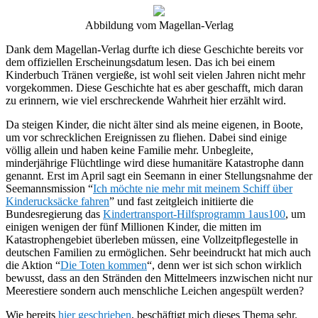
Abbildung vom Magellan-Verlag
Dank dem Magellan-Verlag durfte ich diese Geschichte bereits vor
dem offiziellen Erscheinungsdatum lesen. Das ich bei einem
Kinderbuch Tränen vergieße, ist wohl seit vielen Jahren nicht mehr
vorgekommen. Diese Geschichte hat es aber geschafft, mich daran
zu erinnern, wie viel erschreckende Wahrheit hier erzählt wird.
Da steigen Kinder, die nicht älter sind als meine eigenen, in Boote,
um vor schrecklichen Ereignissen zu fliehen. Dabei sind einige
völlig allein und haben keine Familie mehr. Unbegleite,
minderjährige Flüchtlinge wird diese humanitäre Katastrophe dann
genannt. Erst im April sagt ein Seemann in einer Stellungsnahme der
Seemannsmission “
I
ch möchte nie mehr mit meinem Schiff über
Kinderucksäcke fahren
” und fast zeitgleich initiierte die
Bundesregierung das
Kindertransport-Hilfsprogramm 1aus100
, um
einigen wenigen der fünf Millionen Kinder, die mitten im
Katastrophengebiet überleben müssen, eine Vollzeitpflegestelle in
deutschen Familien zu ermöglichen. Sehr beeindruckt hat mich auch
die Aktion “
Die Toten kommen
“, denn wer ist sich schon wirklich
bewusst, dass an den Stränden den Mittelmeers inzwischen nicht nur
Meerestiere sondern auch menschliche Leichen angespült werden?
Wie bereits
hier geschrieben
, beschäftigt mich dieses Thema sehr.