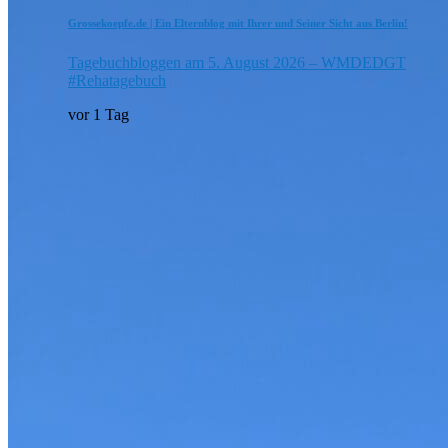
Grossekoepfe.de | Ein Elternblog mit Ihrer und Seiner Sicht aus Berlin!
Tagebuchbloggen am 5. August 2026 – WMDEDGT
#Rehatagebuch
vor 1 Tag