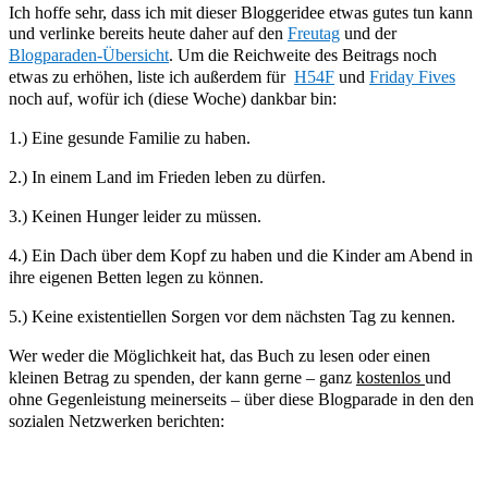
Ich hoffe sehr, dass ich mit dieser Bloggeridee etwas gutes tun kann
und verlinke bereits heute daher auf den
Freutag
und der
Blogparaden-Übersicht
. Um die Reichweite des Beitrags noch
etwas zu erhöhen, liste ich außerdem für
H54F
und
Friday Fives
noch auf, wofür ich (diese Woche) dankbar bin:
1.) Eine gesunde Familie zu haben.
2.)
In einem Land im Frieden leben zu
dürfen
.
3.)
Keinen Hunger leider zu müssen
.
4.) Ein Dach über dem Kopf zu haben und die Kinder am Abend in
ihre eigenen Betten legen zu können.
5.) Keine existentiellen Sorgen vor dem nächsten Tag zu
kennen
.
We
r weder die Möglichkeit hat
, das Buch zu lesen oder einen
kleinen Betrag zu spenden, der kann gerne –
ganz
kostenlos
und
ohne Gegenleistung meinerseits –
über die
se Blogparade in den
den
sozialen Netzwerken berichten: