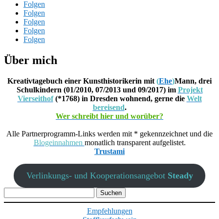
Folgen
Folgen
Folgen
Folgen
Folgen
Über mich
Kreativtagebuch einer Kunsthistorikerin mit
(
Ehe
)
Mann, drei
Schulkindern (01/2010, 07/2013 und 09/2017) im
Projekt
Vierseithof
(*1768) in Dresden wohnend, gerne die
Welt
bereisend
.
Wer schreibt hier und worüber?
Alle Partnerprogramm-Links werden mit * gekennzeichnet und die
Blogeinnahmen
monatlich transparent aufgelistet.
Trustami
Verlinkungs- und Kooperationsangebot
Steady
Suchen
nach:
Empfehlungen