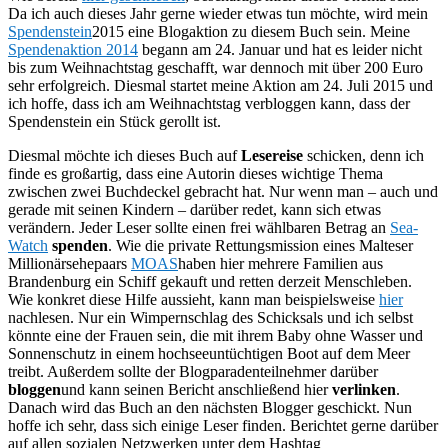
Da ich auch dieses Jahr gerne wieder etwas tun möchte, wird mein
Spendenstein
2015 eine Blogaktion zu diesem Buch sein. Meine
Spendenaktion 2014
begann am 24. Januar und hat es leider nicht
bis zum Weihnachtstag geschafft, war dennoch mit über 200 Euro
sehr erfolgreich. Diesmal startet meine Aktion am 24. Juli 2015 und
ich hoffe, dass ich am Weihnachtstag verbloggen kann, dass der
Spendenstein ein Stück gerollt ist.
Diesmal möchte ich dieses Buch auf
Lesereise
schicken, denn ich
finde es großartig, dass eine Autorin dieses wichtige Thema
zwischen zwei Buchdeckel gebracht hat. Nur wenn man – auch und
gerade mit seinen Kindern – darüber redet, kann sich etwas
verändern. Jeder Leser sollte einen frei wählbaren Betrag an
Sea-
Watch
spenden
. Wie die private Rettungsmission eines Malteser
Millionärsehepaars
MOAS
haben hier mehrere Familien aus
Brandenburg ein Schiff gekauft und retten derzeit Menschleben.
Wie konkret diese Hilfe aussieht, kann man beispielsweise
hier
nachlesen. Nur ein Wimpernschlag des Schicksals und ich selbst
könnte eine der Frauen sein, die mit ihrem Baby ohne Wasser und
Sonnenschutz in einem hochseeuntüchtigen Boot auf dem Meer
treibt. Außerdem sollte der Blogparadenteilnehmer darüber
bloggen
und kann seinen Bericht anschließend hier
verlinken
.
Danach wird das Buch an den nächsten Blogger geschickt. Nun
hoffe ich sehr, dass sich einige Leser finden. Berichtet gerne darüber
auf allen sozialen Netzwerken unter dem Hashtag