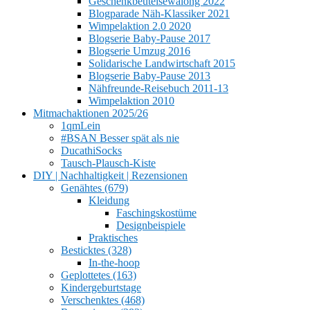
Geschenkbeutelsewalong 2022
Blogparade Näh-Klassiker 2021
Wimpelaktion 2.0 2020
Blogserie Baby-Pause 2017
Blogserie Umzug 2016
Solidarische Landwirtschaft 2015
Blogserie Baby-Pause 2013
Nähfreunde-Reisebuch 2011-13
Wimpelaktion 2010
Mitmachaktionen 2025/26
1qmLein
#BSAN Besser spät als nie
DucathiSocks
Tausch-Plausch-Kiste
DIY | Nachhaltigkeit | Rezensionen
Genähtes (679)
Kleidung
Faschingskostüme
Designbeispiele
Praktisches
Besticktes (328)
In-the-hoop
Geplottetes (163)
Kindergeburtstage
Verschenktes (468)