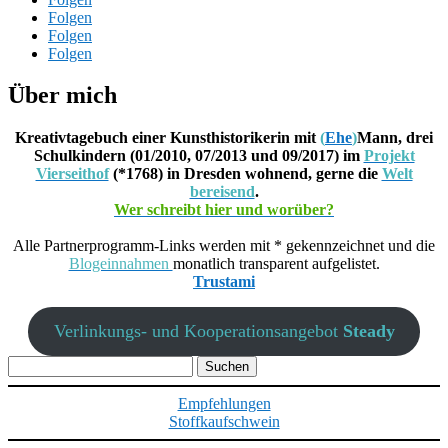
Folgen
Folgen
Folgen
Über mich
Kreativtagebuch einer Kunsthistorikerin mit
(
Ehe
)
Mann, drei
Schulkindern (01/2010, 07/2013 und 09/2017) im
Projekt
Vierseithof
(*1768) in Dresden wohnend, gerne die
Welt
bereisend
.
Wer schreibt hier und worüber?
Alle Partnerprogramm-Links werden mit * gekennzeichnet und die
Blogeinnahmen
monatlich transparent aufgelistet.
Trustami
Verlinkungs- und Kooperationsangebot
Steady
Suchen
nach:
Empfehlungen
Stoffkaufschwein