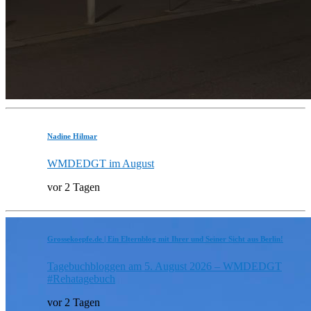
Nadine Hilmar
WMDEDGT im August
vor 2 Tagen
Grossekoepfe.de | Ein Elternblog mit Ihrer und Seiner Sicht aus Berlin!
Tagebuchbloggen am 5. August 2026 – WMDEDGT
#Rehatagebuch
vor 2 Tagen