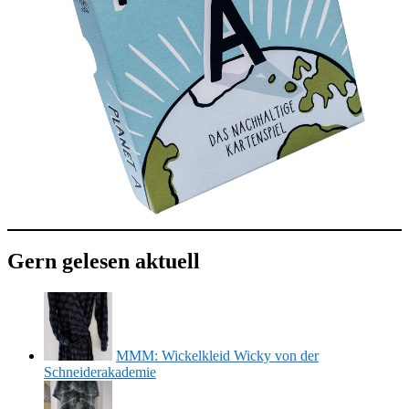
Gern gelesen aktuell
MMM: Wickelkleid Wicky von der
Schneiderakademie