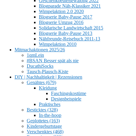
Geschenkbeutelsewalong 2022
Blogparade Näh-Klassiker 2021
Wimpelaktion 2.0 2020
Blogserie Baby-Pause 2017
Blogserie Umzug 2016
Solidarische Landwirtschaft 2015
Blogserie Baby-Pause 2013
Nähfreunde-Reisebuch 2011-13
Wimpelaktion 2010
Mitmachaktionen 2025/26
1qmLein
#BSAN Besser spät als nie
DucathiSocks
Tausch-Plausch-Kiste
DIY | Nachhaltigkeit | Rezensionen
Genähtes (679)
Kleidung
Faschingskostüme
Designbeispiele
Praktisches
Besticktes (328)
In-the-hoop
Geplottetes (163)
Kindergeburtstage
Verschenktes (468)