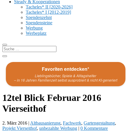
Steady & Kooperationen
Tacheles* II [2020-2026]
Tacheles* I [2012-2019]
Spendenzehnt
Spendensteine
Werbung
Werbeplatz
Favoriten entdecken*
Lieblingsbücher, Spiele & Alltagshelfer
– in 16 Jahren Familienzeit selbst ausprobiert & nicht KI-generiert
12tel Blick Februar 2016
Vierseithof
2. März 2016
|
Altbausanierung
,
Fachwerk
,
Gartengestaltung
,
Projekt Vierseithof
,
unbezahlte Werbung
|
0 Kommentare