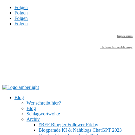
Folgen
Folgen
Folgen
Folgen
Impressum
Datenschutzerklärung
Blog
Wer schreibt hier?
Blog
Schlagwortwolke
Archiv
#BFF Blogger Follower Friday
Blogparade KI & Nähblogs ChatGPT 2023