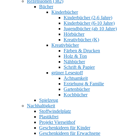
Rezensionen (382)
Bücher
Kinderbücher
Kinderbücher (2-6 Jahre)
Kinderbücher (6-10 Jahre)
Jugendbücher (ab 10 Jahre)
Hörbücher
Kreativbücher (K)
Kreativbücher
Färben & Drucken
Holz & Ton
Nähbücher
Schrift & Papier
grüner Lesestoff
Achtsamkeit
Erziehung & Familie
Gartenbücher
Kochbücher
Spielzeug
Nachhaltigkeit
Stoffwindelplatz
Plastikfrei
Projekt Vierseithof
Geschenkideen für Kinder
Geschenkideen für Erwachsene