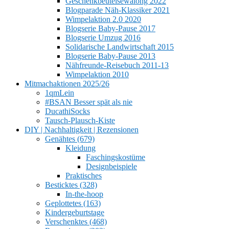
Geschenkbeutelsewalong 2022
Blogparade Näh-Klassiker 2021
Wimpelaktion 2.0 2020
Blogserie Baby-Pause 2017
Blogserie Umzug 2016
Solidarische Landwirtschaft 2015
Blogserie Baby-Pause 2013
Nähfreunde-Reisebuch 2011-13
Wimpelaktion 2010
Mitmachaktionen 2025/26
1qmLein
#BSAN Besser spät als nie
DucathiSocks
Tausch-Plausch-Kiste
DIY | Nachhaltigkeit | Rezensionen
Genähtes (679)
Kleidung
Faschingskostüme
Designbeispiele
Praktisches
Besticktes (328)
In-the-hoop
Geplottetes (163)
Kindergeburtstage
Verschenktes (468)