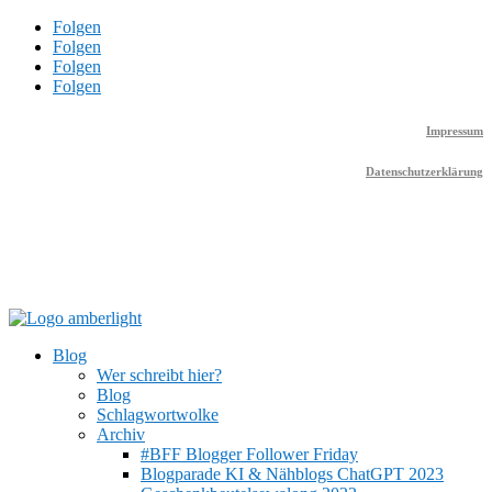
Folgen
Folgen
Folgen
Folgen
Impressum
Datenschutzerklärung
Blog
Wer schreibt hier?
Blog
Schlagwortwolke
Archiv
#BFF Blogger Follower Friday
Blogparade KI & Nähblogs ChatGPT 2023