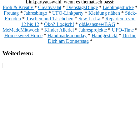
Linkpartyauswahl, wenn es thematisch passt:
Froh & Kreativ
*
Creativsalat
*
DienstagsDinge
*
Lieblingsstücke
*
Freutag
*
Jahresbingo
*
UFO-Linkparty
*
Kleidung nähen
*
Stick-
Freuden
*
Taschen und Täschchen
*
Sew La La
*
Reparieren von
12 bis 12
*
Öko?-Logisch!
*
oldJeansnewBAG
*
MeMadeMittwoch
*
Kinder Allerlei
*
Jahresprojekte
*
UFO-Time
*
Home sweet Home
*
Handmade-monday
*
Handgestickt
*
Du für
Dich am Donnerstag
*
Weiterlesen: