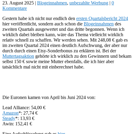
23. August 2025
|
Blogeinnahmen
,
unbezahlte Werbung
|
0
Kommentare
Gestern habe ich nicht nur endlich den
ersten Quartalsbericht 2024
hier veröffentlicht, sondern auch schon die
Blogeinnahmen
des
zweiten Quartals ausgewertet und das dritte begonnen. Wenn ich
wirklich dabei bleiben kann, wäre das Thema vielleicht wirklich
relativ schnell zu schaffen. Wir werden sehen. Mit 248,08 € gab es
im zweiten Quartal 2024 einen deutlich Aufschwung, der aber nur
durch durch einen Etsy-Sonderbonus zu erklären ist. Bei der
Muttertagsaktion
gehörte ich wirklich zu den Gewinnern und bekam
selbst 150 € sowie meine Mutter ebenfalls, die ich hier aber
tatsächlich mal nicht mit einberechnet habe.
Die Euronen kamen von April bis Juni 2024 von:
Lead Alliance: 54,00 €
Amazon
*: 27,74 €
Steady
*: 13,93 €
Awin: 152,41 €
Eine Aufschlüsselung gab es
hier
.