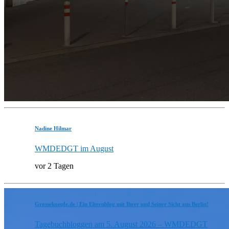
Nadine Hilmar
WMDEDGT im August
vor 2 Tagen
Grossekoepfe.de | Ein Elternblog mit Ihrer und Seiner Sicht aus Berlin!
Tagebuchbloggen am 5. August 2026 – WMDEDGT