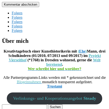
Kommentar abschicken
Folgen
Folgen
Folgen
Folgen
Folgen
Über mich
Kreativtagebuch einer Kunsthistorikerin mit
(
Ehe
)
Mann, drei
Schulkindern (01/2010, 07/2013 und 09/2017) im
Projekt
Vierseithof
(*1768) in Dresden wohnend, gerne die
Welt
bereisend
.
Wer schreibt hier und worüber?
Alle Partnerprogramm-Links werden mit * gekennzeichnet und die
Blogeinnahmen
monatlich transparent aufgelistet.
Trustami
Verlinkungs- und Kooperationsangebot
Steady
Suchen