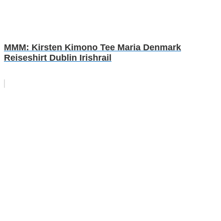
MMM: Kirsten Kimono Tee Maria Denmark
Reiseshirt Dublin Irishrail