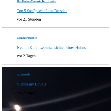
Das Online-Magazin für Dresden
Top 5 Stoffgeschäfte in Dresden
vor 21 Stunden
Campusrauschen
Neu im Kino: Lebensansichten eines Huhns
vor 2 Tagen
mamimade
Vienna my Love 3
vor 2 Tagen