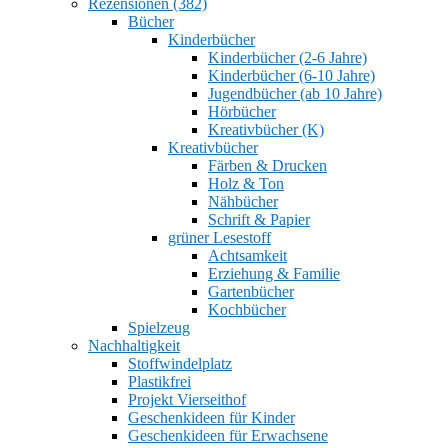
Rezensionen (382)
Bücher
Kinderbücher
Kinderbücher (2-6 Jahre)
Kinderbücher (6-10 Jahre)
Jugendbücher (ab 10 Jahre)
Hörbücher
Kreativbücher (K)
Kreativbücher
Färben & Drucken
Holz & Ton
Nähbücher
Schrift & Papier
grüner Lesestoff
Achtsamkeit
Erziehung & Familie
Gartenbücher
Kochbücher
Spielzeug
Nachhaltigkeit
Stoffwindelplatz
Plastikfrei
Projekt Vierseithof
Geschenkideen für Kinder
Geschenkideen für Erwachsene