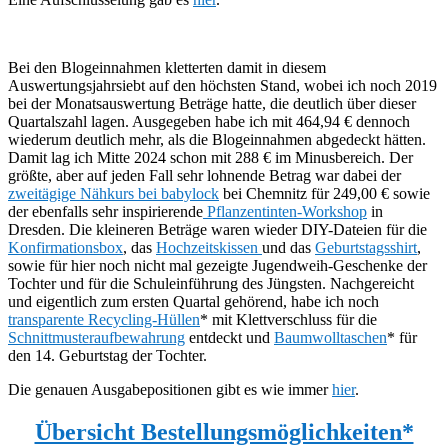
Bei den Blogeinnahmen kletterten damit in diesem
Auswertungsjahrsiebt auf den höchsten Stand, wobei ich noch 2019
bei der Monatsauswertung Beträge hatte, die deutlich über dieser
Quartalszahl lagen. Ausgegeben habe ich mit 464,94 € dennoch
wiederum deutlich mehr, als die Blogeinnahmen abgedeckt hätten.
Damit lag ich Mitte 2024 schon mit 288 € im Minusbereich. Der
größte, aber auf jeden Fall sehr lohnende Betrag war dabei der
zweitägige Nähkurs bei babylock
bei Chemnitz für 249,00 € sowie
der ebenfalls sehr inspirierende
Pflanzentinten-Workshop
in
Dresden. Die kleineren Beträge waren wieder DIY-Dateien für die
Konfirmationsbox
, das
Hochzeitskissen
und das
Geburtstagsshirt
,
sowie für hier noch nicht mal gezeigte Jugendweih-Geschenke der
Tochter und für die Schuleinführung des Jüngsten. Nachgereicht
und eigentlich zum ersten Quartal gehörend, habe ich noch
transparente Recycling-Hüllen
* mit Klettverschluss für die
Schnittmusteraufbewahrung
entdeckt und
Baumwolltaschen
* für
den 14. Geburtstag der Tochter.
Die genauen Ausgabepositionen gibt es wie immer
hier
.
Übersicht Bestellungsmöglichkeiten*