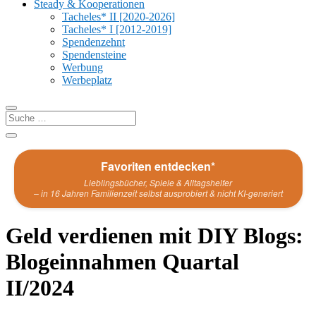
Steady & Kooperationen
Tacheles* II [2020-2026]
Tacheles* I [2012-2019]
Spendenzehnt
Spendensteine
Werbung
Werbeplatz
Favoriten entdecken*
Lieblingsbücher, Spiele & Alltagshelfer
– in 16 Jahren Familienzeit selbst ausprobiert & nicht KI-generiert
Geld verdienen mit DIY Blogs:
Blogeinnahmen Quartal
II/2024