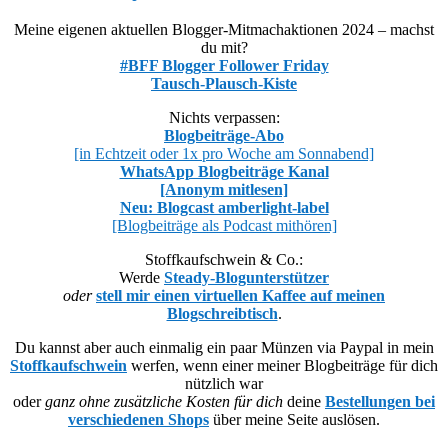
Meine eigenen aktuellen Blogger-Mitmachaktionen 2024 – machst
du mit?
#BFF Blogger Follower Friday
Tausch-Plausch-Kiste
Nichts verpassen:
Blogbeiträge-Abo
[in Echtzeit oder 1x pro Woche am Sonnabend]
WhatsApp Blogbeiträge Kanal
[Anonym mitlesen]
Neu: Blogcast amberlight-label
[Blogbeiträge als Podcast mithören]
Stoffkaufschwein & Co.:
Werde
Steady-Blogunterstützer
oder
stell mir einen virtuellen Kaffee auf meinen
Blogschreibtisch
.
Du kannst aber auch einmalig ein paar Münzen via Paypal in mein
Stoffkaufschwein
werfen, wenn einer meiner Blogbeiträge für dich
nützlich war
oder
ganz ohne zusätzliche Kosten für dich
deine
Bestellungen bei
verschiedenen Shops
über meine Seite auslösen.