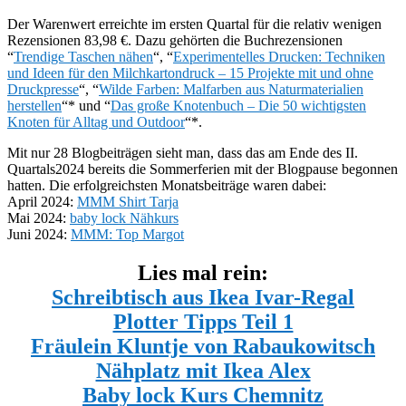
Der Warenwert erreichte im ersten Quartal für die relativ wenigen
Rezensionen 83,98 €. Dazu gehörten die Buchrezensionen
“
Trendige Taschen nähen
“, “
Experimentelles Drucken: Techniken
und Ideen für den Milchkartondruck – 15 Projekte mit und ohne
Druckpresse
“, “
Wilde Farben: Malfarben aus Naturmaterialien
herstellen
“* und “
Das große Knotenbuch – Die 50 wichtigsten
Knoten für Alltag und Outdoor
“*.
Mit nur 28 Blogbeiträgen sieht man, dass das am Ende des II.
Quartals2024 bereits die Sommerferien mit der Blogpause begonnen
hatten. Die erfolgreichsten Monatsbeiträge waren dabei:
April 2024:
MMM Shirt Tarja
Mai 2024:
baby lock Nähkurs
Juni 2024:
MMM: Top Margot
Lies mal rein:
Schreibtisch aus Ikea Ivar-Regal
Plotter Tipps Teil 1
Fräulein Kluntje von Rabaukowitsch
Nähplatz mit Ikea Alex
Baby lock Kurs Chemnitz