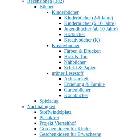
Rezensionen (382)
Bücher
Kinderbücher
Kinderbücher (2-6 Jahre)
Kinderbücher (6-10 Jahre)
Jugendbücher (ab 10 Jahre)
Hörbücher
Kreativbücher (K)
Kreativbücher
Färben & Drucken
Holz & Ton
Nähbücher
Schrift & Papier
grüner Lesestoff
Achtsamkeit
Erziehung & Familie
Gartenbücher
Kochbücher
Spielzeug
Nachhaltigkeit
Stoffwindelplatz
Plastikfrei
Projekt Vierseithof
Geschenkideen für Kinder
Geschenkideen für Erwachsene