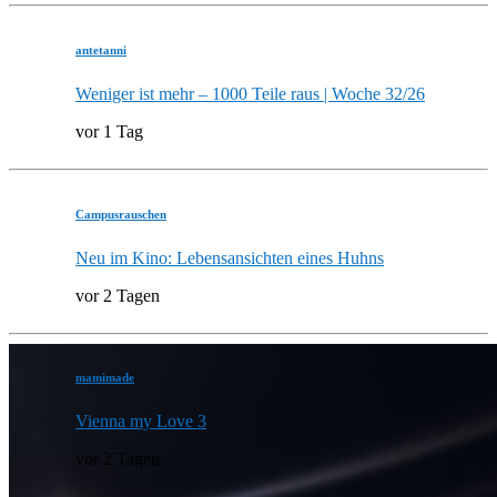
antetanni
Weniger ist mehr – 1000 Teile raus | Woche 32/26
vor 1 Tag
Campusrauschen
Neu im Kino: Lebensansichten eines Huhns
vor 2 Tagen
mamimade
Vienna my Love 3
vor 2 Tagen