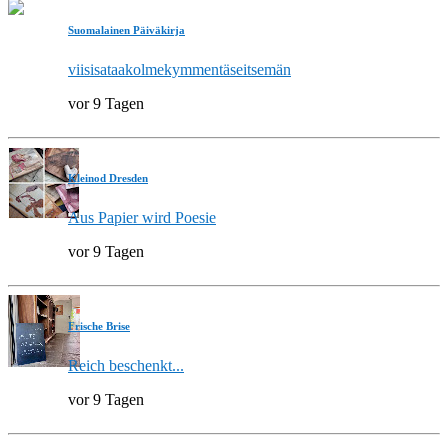
Suomalainen Päiväkirja
viisisataakolmekymmentäseitsemän
vor 9 Tagen
Kleinod Dresden
Aus Papier wird Poesie
vor 9 Tagen
Frische Brise
Reich beschenkt...
vor 9 Tagen