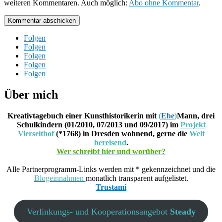
weiteren Kommentaren. Auch möglich:
Abo ohne Kommentar
.
Kommentar abschicken
Folgen
Folgen
Folgen
Folgen
Folgen
Über mich
Kreativtagebuch einer Kunsthistorikerin mit
(
Ehe
)
Mann, drei
Schulkindern (01/2010, 07/2013 und 09/2017) im
Projekt
Vierseithof
(*1768) in Dresden wohnend, gerne die
Welt
bereisend
.
Wer schreibt hier und worüber?
Alle Partnerprogramm-Links werden mit * gekennzeichnet und die
Blogeinnahmen
monatlich transparent aufgelistet.
Trustami
Verlinkungs- und Kooperationsangebot
Steady