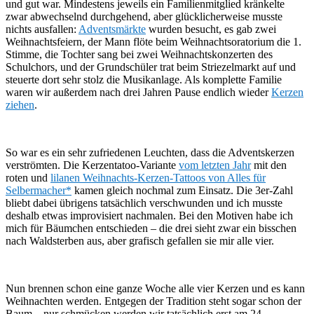
und gut war. Mindestens jeweils ein Familienmitglied kränkelte
zwar abwechselnd durchgehend, aber glücklicherweise musste
nichts ausfallen:
Adventsmärkte
wurden besucht, es gab zwei
Weihnachtsfeiern, der Mann flöte beim Weihnachtsoratorium die 1.
Stimme, die Tochter sang bei zwei Weihnachtskonzerten des
Schulchors, und der Grundschüler trat beim Striezelmarkt auf und
steuerte dort sehr stolz die Musikanlage. Als komplette Familie
waren wir außerdem nach drei Jahren Pause endlich wieder
Kerzen
ziehen
.
So war es ein sehr zufriedenen Leuchten, dass die Adventskerzen
verströmten. Die Kerzentatoo-Variante
vom letzten Jahr
mit den
roten und
lilanen Weihnachts-Kerzen-Tattoos von Alles für
Selbermacher*
kamen gleich nochmal zum Einsatz. Die 3er-Zahl
bliebt dabei übrigens tatsächlich verschwunden und ich musste
deshalb etwas improvisiert nachmalen. Bei den Motiven habe ich
mich für Bäumchen entschieden – die drei sieht zwar ein bisschen
nach Waldsterben aus, aber grafisch gefallen sie mir alle vier.
Nun brennen schon eine ganze Woche alle vier Kerzen und es kann
Weihnachten werden. Entgegen der Tradition steht sogar schon der
Baum – nur schmücken werden wir tatsächlich erst am 24.