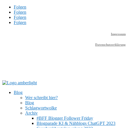
Folgen
Folgen
Folgen
Folgen
Impressum
Datenschutzerklärung
Blog
Wer schreibt hier?
Blog
Schlagwortwolke
Archiv
#BFF Blogger Follower Friday
Blogparade KI & Nähblogs ChatGPT 2023