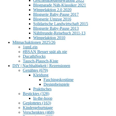
Geschenkbeutelsewalong 2022
Blogparade Näh-Klassiker 2021
Wimpelaktion 2.0 2020
Blogserie Baby-Pause 2017
Blogserie Umzug 2016
Solidarische Landwirtschaft 2015
Blogserie Baby-Pause 2013
Nähfreunde-Reisebuch 2011-13
Wimpelaktion 2010
Mitmachaktionen 2025/26
1qmLein
#BSAN Besser spät als nie
DucathiSocks
Tausch-Plausch-Kiste
DIY | Nachhaltigkeit | Rezensionen
Genähtes (679)
Kleidung
Faschingskostüme
Designbeispiele
Praktisches
Besticktes (328)
In-the-hoop
Geplottetes (163)
Kindergeburtstage
Verschenktes (468)