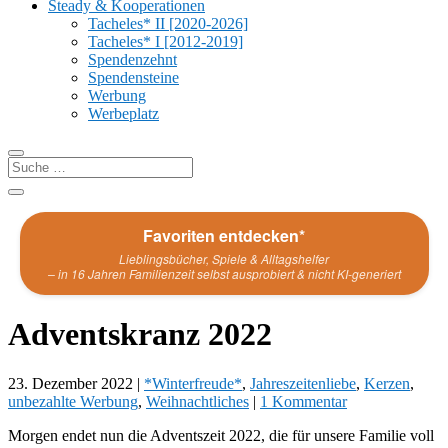
Steady & Kooperationen
Tacheles* II [2020-2026]
Tacheles* I [2012-2019]
Spendenzehnt
Spendensteine
Werbung
Werbeplatz
Favoriten entdecken*
Lieblingsbücher, Spiele & Alltagshelfer
– in 16 Jahren Familienzeit selbst ausprobiert & nicht KI-generiert
Adventskranz 2022
23. Dezember 2022
|
*Winterfreude*
,
Jahreszeitenliebe
,
Kerzen
,
unbezahlte Werbung
,
Weihnachtliches
|
1 Kommentar
Morgen endet nun die Adventszeit 2022, die für unsere Familie voll