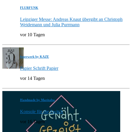
FLURFUNK
Leipziger Messe: Andreas Knaut übergibt an Christoph
Weidemann und Julia Purrmann
vor 10 Tagen
feuerwerk by KAZE
Papier Schrift Papier
vor 14 Tagen
Handmade by Maritabw
Konsole für die Switch
vor 16 Tagen