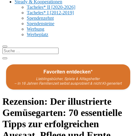
Steady & Kooperationen
Tacheles* II [2020-2026]
Tacheles* I [2012-2019]
Spendenzehnt
Spendensteine
Werbung
Werbeplatz
Favoriten entdecken*
Lieblingsbücher, Spiele & Alltagshelfer
– in 16 Jahren Familienzeit selbst ausprobiert & nicht KI-generiert
Rezension: Der illustrierte
Gemüsegarten: 70 essentielle
Tipps zur erfolgreichen
Aussaat, Pflege und Ernte.