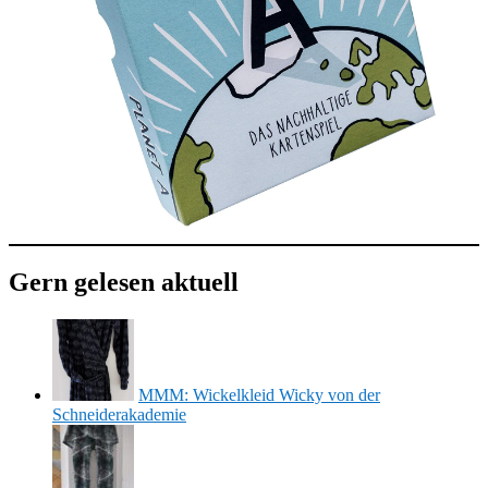
Gern gelesen aktuell
MMM: Wickelkleid Wicky von der
Schneiderakademie