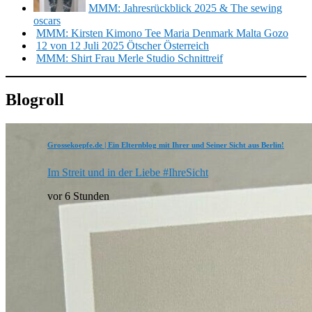
MMM: Jahresrückblick 2025 & The sewing
oscars
MMM: Kirsten Kimono Tee Maria Denmark Malta Gozo
12 von 12 Juli 2025 Ötscher Österreich
MMM: Shirt Frau Merle Studio Schnittreif
Blogroll
Grossekoepfe.de | Ein Elternblog mit Ihrer und Seiner Sicht aus Berlin!
Im Streit und in der Liebe #IhreSicht
vor 6 Stunden