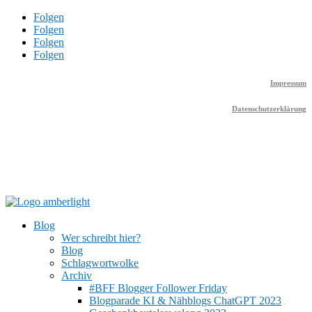
Folgen
Folgen
Folgen
Folgen
Impressum
Datenschutzerklärung
Blog
Wer schreibt hier?
Blog
Schlagwortwolke
Archiv
#BFF Blogger Follower Friday
Blogparade KI & Nähblogs ChatGPT 2023