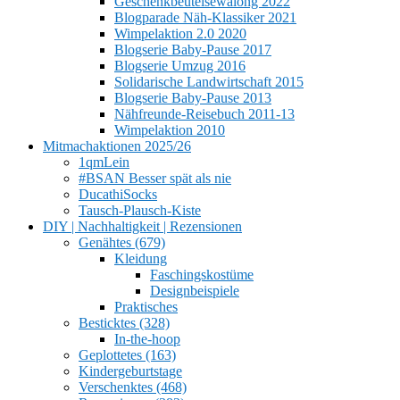
Geschenkbeutelsewalong 2022
Blogparade Näh-Klassiker 2021
Wimpelaktion 2.0 2020
Blogserie Baby-Pause 2017
Blogserie Umzug 2016
Solidarische Landwirtschaft 2015
Blogserie Baby-Pause 2013
Nähfreunde-Reisebuch 2011-13
Wimpelaktion 2010
Mitmachaktionen 2025/26
1qmLein
#BSAN Besser spät als nie
DucathiSocks
Tausch-Plausch-Kiste
DIY | Nachhaltigkeit | Rezensionen
Genähtes (679)
Kleidung
Faschingskostüme
Designbeispiele
Praktisches
Besticktes (328)
In-the-hoop
Geplottetes (163)
Kindergeburtstage
Verschenktes (468)