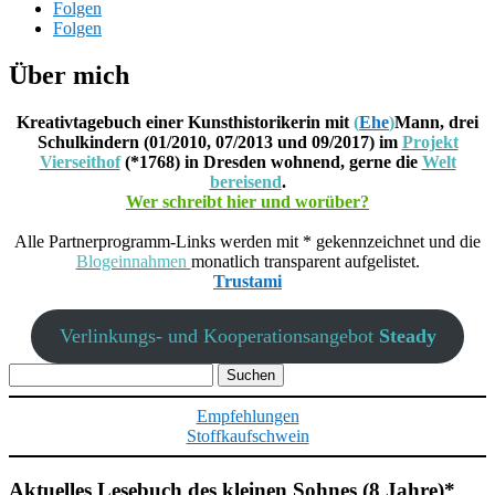
Folgen
Folgen
Über mich
Kreativtagebuch einer Kunsthistorikerin mit
(
Ehe
)
Mann, drei
Schulkindern (01/2010, 07/2013 und 09/2017) im
Projekt
Vierseithof
(*1768) in Dresden wohnend, gerne die
Welt
bereisend
.
Wer schreibt hier und worüber?
Alle Partnerprogramm-Links werden mit * gekennzeichnet und die
Blogeinnahmen
monatlich transparent aufgelistet.
Trustami
Verlinkungs- und Kooperationsangebot
Steady
Suchen
nach:
Empfehlungen
Stoffkaufschwein
Aktuelles Lesebuch des kleinen Sohnes (8 Jahre)*