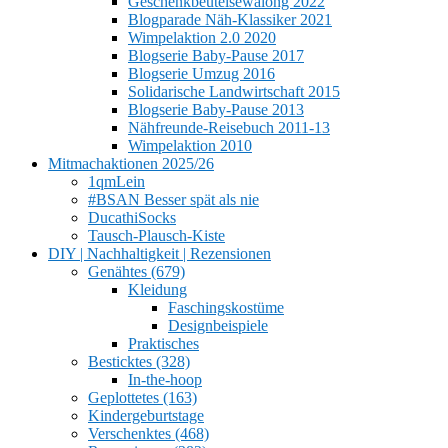
Geschenkbeutelsewalong 2022
Blogparade Näh-Klassiker 2021
Wimpelaktion 2.0 2020
Blogserie Baby-Pause 2017
Blogserie Umzug 2016
Solidarische Landwirtschaft 2015
Blogserie Baby-Pause 2013
Nähfreunde-Reisebuch 2011-13
Wimpelaktion 2010
Mitmachaktionen 2025/26
1qmLein
#BSAN Besser spät als nie
DucathiSocks
Tausch-Plausch-Kiste
DIY | Nachhaltigkeit | Rezensionen
Genähtes (679)
Kleidung
Faschingskostüme
Designbeispiele
Praktisches
Besticktes (328)
In-the-hoop
Geplottetes (163)
Kindergeburtstage
Verschenktes (468)