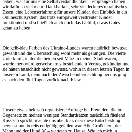
haben, war für uns eine Selbstverständlichkeit – empfangen haben
wir dafür so viel mehr: Dankbarkeit, sehr viel leckeres ukrainisches
Essen, eine Lebenserfahrung für unsere Kinder, den Einblick in ein
Onlineschulsystem, das trotz europaweit verstreuter Kinder
funktioniert und schließlich auch noch das Gefühl, etwas Gutes
getan zu haben.
Die gelb-blau Farben des Ukraine-Landes waren natürlich bewusst
gewählt und die Überraschung wohl mehr als gelungen. Die vierte
Unterkunft, in der die beiden seit März in meiner Stadt waren,
wurde merkwürdigerweise trotz bestehendem Vertrag gekündigt und
sie hätten tatsächlich nicht gewusst, wohin in diesen letzten Tagen in
unserem Land, denn nach der Zwischenübernachtung bei uns ging
es nach den fünf Tagen zurück nach Kiew.
Unsere etwas hektisch organisierte Anfrage bei Freunden, die im
Gegensatz zu meinen wenigen Standardsätzen tatsächlich fließend
Russisch spricht, machte uns aber klar, dass diese Entscheidung
bewusst und bereits endgültig gefallen war. Alle Großeltern, der
Mann und der Hund 🙂 – warteten zu Hause. Wie ich mich in