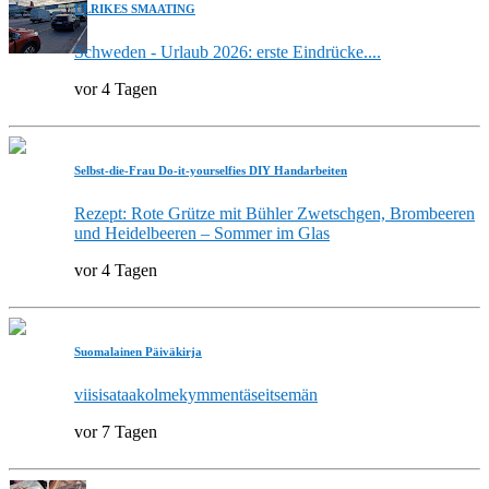
ULRIKES SMAATING
Schweden - Urlaub 2026: erste Eindrücke....
vor 4 Tagen
Selbst-die-Frau Do-it-yourselfies DIY Handarbeiten
Rezept: Rote Grütze mit Bühler Zwetschgen, Brombeeren
und Heidelbeeren – Sommer im Glas
vor 4 Tagen
Suomalainen Päiväkirja
viisisataakolmekymmentäseitsemän
vor 7 Tagen