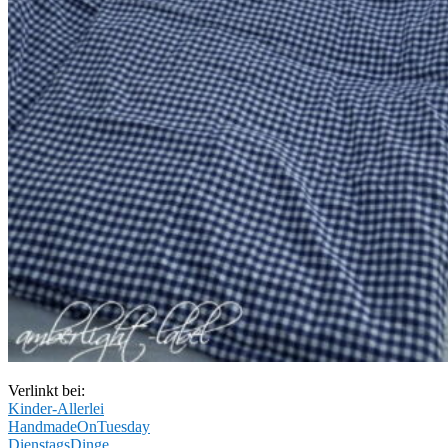
Verlinkt bei:
Kinder-Allerlei
HandmadeOnTuesday
DienstagsDinge