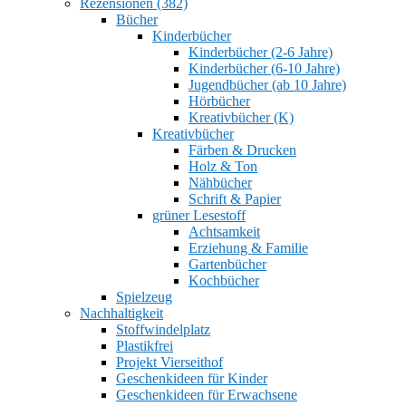
Rezensionen (382)
Bücher
Kinderbücher
Kinderbücher (2-6 Jahre)
Kinderbücher (6-10 Jahre)
Jugendbücher (ab 10 Jahre)
Hörbücher
Kreativbücher (K)
Kreativbücher
Färben & Drucken
Holz & Ton
Nähbücher
Schrift & Papier
grüner Lesestoff
Achtsamkeit
Erziehung & Familie
Gartenbücher
Kochbücher
Spielzeug
Nachhaltigkeit
Stoffwindelplatz
Plastikfrei
Projekt Vierseithof
Geschenkideen für Kinder
Geschenkideen für Erwachsene