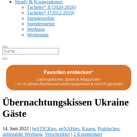
Steady & Kooperationen
Tacheles* II [2020-2026]
Tacheles* I [2012-2019]
Spendenzehnt
Spendensteine
Werbung
Werbeplatz
Favoriten entdecken*
Lieblingsbücher, Spiele & Alltagshelfer
– in 16 Jahren Familienzeit selbst ausprobiert & nicht KI-generiert
Übernachtungskissen Ukraine
Gäste
14. Juni 2022
|
beSTICKtes
,
geNÄHtes
,
Kissen
,
Praktisches
,
unbezahlte Werbung
,
Verschenktes
|
2 Kommentare