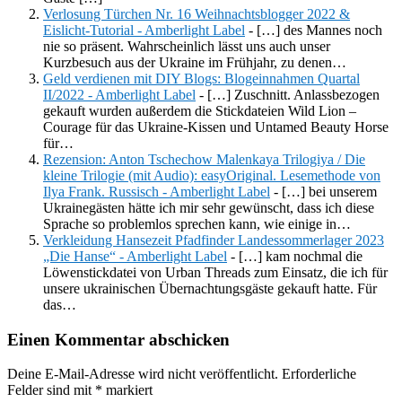
Verlosung Türchen Nr. 16 Weihnachtsblogger 2022 &
Eislicht-Tutorial - Amberlight Label
- […] des Mannes noch
nie so präsent. Wahrscheinlich lässt uns auch unser
Kurzbesuch aus der Ukraine im Frühjahr, zu denen…
Geld verdienen mit DIY Blogs: Blogeinnahmen Quartal
II/2022 - Amberlight Label
- […] Zuschnitt. Anlassbezogen
gekauft wurden außerdem die Stickdateien Wild Lion –
Courage für das Ukraine-Kissen und Untamed Beauty Horse
für…
Rezension: Anton Tschechow Malenkaya Trilogiya / Die
kleine Trilogie (mit Audio): easyOriginal. Lesemethode von
Ilya Frank. Russisch - Amberlight Label
- […] bei unserem
Ukrainegästen hätte ich mir sehr gewünscht, dass ich diese
Sprache so problemlos sprechen kann, wie einige in…
Verkleidung Hansezeit Pfadfinder Landessommerlager 2023
„Die Hanse“ - Amberlight Label
- […] kam nochmal die
Löwenstickdatei von Urban Threads zum Einsatz, die ich für
unsere ukrainischen Übernachtungsgäste gekauft hatte. Für
das…
Einen Kommentar abschicken
Deine E-Mail-Adresse wird nicht veröffentlicht.
Erforderliche
Felder sind mit
*
markiert