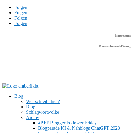
Folgen
Folgen
Folgen
Folgen
Impressum
Datenschutzerklärung
Blog
Wer schreibt hier?
Blog
Schlagwortwolke
Archiv
#BFF Blogger Follower Friday
Blogparade KI & Nähblogs ChatGPT 2023