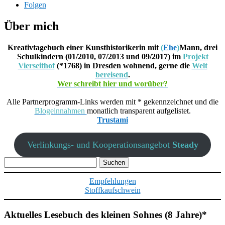
Folgen
Über mich
Kreativtagebuch einer Kunsthistorikerin mit
(
Ehe
)
Mann, drei
Schulkindern (01/2010, 07/2013 und 09/2017) im
Projekt
Vierseithof
(*1768) in Dresden wohnend, gerne die
Welt
bereisend
.
Wer schreibt hier und worüber?
Alle Partnerprogramm-Links werden mit * gekennzeichnet und die
Blogeinnahmen
monatlich transparent aufgelistet.
Trustami
Verlinkungs- und Kooperationsangebot
Steady
Suchen
nach:
Empfehlungen
Stoffkaufschwein
Aktuelles Lesebuch des kleinen Sohnes (8 Jahre)*