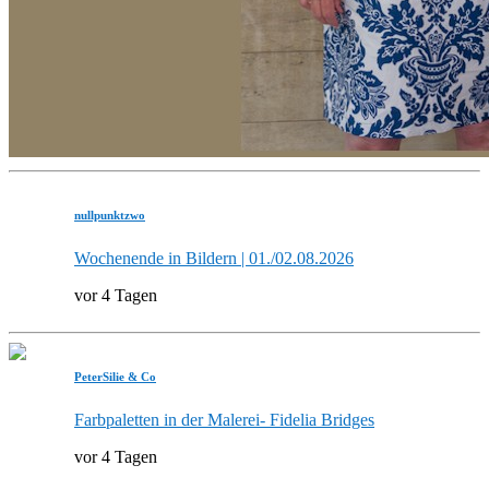
nullpunktzwo
Wochenende in Bildern | 01./02.08.2026
vor 4 Tagen
PeterSilie & Co
Farbpaletten in der Malerei- Fidelia Bridges
vor 4 Tagen