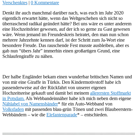
Verschenktes
|
0 Kommentare
Denkt ihr auch manchmal darüber nach, was euch im Jahr 2020
eigentlich erwartet hätte, wenn das Weltgeschehen sich nicht so
überraschend radikal geändert hätte? Bei uns wäre es unter anderem
eine Hochzeitsfeier gewesen, auf der ich so gerne zu Gast gewesen
wäre. Wenn jemand im Freundeskreis heiratet, den man nun schon
mehrere Jahrzehnte kennen darf, ist der Schritt zum Ja-Wort eine
besondere Freude. Das rauschende Fest musste ausbleiben, aber es
gab nun “übers Jahr” immerhin einen großartigen Grund, eine
Schlaufengiraffe zu nähen.
Der halbe Engländer bekam einen wunderbar britischen Namen und
von mir eine Giraffe in Türkis. Den Kindermotivstoff habe ich
passenderweise auf der Rückfahrt von unserer eigenen
Hochzeitsreise gekauft und damit bei meinem
allerersten Stoffmarkt
in Potsdam.
Als Webbandeinnäher habe ich mich neben dem eigene
Nählabel von Namensbänder
* für ein Auto-Webband von
Volksfaden
mit passenden blau-grün Tönen und zwei Blaubeerstern-
Webbändern – wie die
Elefantenparade
* – entschieden.