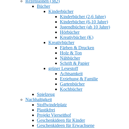
Rezensionen (382)
Bücher
Kinderbücher
Kinderbücher (2-6 Jahre)
Kinderbücher (6-10 Jahre)
Jugendbücher (ab 10 Jahre)
Hörbücher
Kreativbücher (K)
Kreativbücher
Färben & Drucken
Holz & Ton
Nähbücher
Schrift & Papier
grüner Lesestoff
Achtsamkeit
Erziehung & Familie
Gartenbücher
Kochbücher
Spielzeug
Nachhaltigkeit
Stoffwindelplatz
Plastikfrei
Projekt Vierseithof
Geschenkideen für Kinder
Geschenkideen für Erwachsene