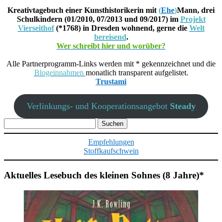
Kreativtagebuch einer Kunsthistorikerin mit
(
Ehe
)
Mann, drei
Schulkindern (01/2010, 07/2013 und 09/2017) im
Projekt
Vierseithof
(*1768) in Dresden wohnend, gerne die
Welt
bereisend
.
Wer schreibt hier und worüber?
Alle Partnerprogramm-Links werden mit * gekennzeichnet und die
Blogeinnahmen
monatlich transparent aufgelistet.
Trustami
Verlinkungs- und Kooperationsangebot
Steady
Suchen
nach:
Empfehlungen
Stoffkaufschwein
Aktuelles Lesebuch des kleinen Sohnes (8 Jahre)*