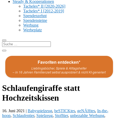
Steady & Kooperationen
Tacheles* II [2020-2026]
Tacheles* I [2012-2019]
Spendenzehnt
Spendensteine
Werbung
Werbeplatz
Favoriten entdecken*
Lieblingsbücher, Spiele & Alltagshelfer
– in 16 Jahren Familienzeit selbst ausprobiert & nicht KI-generiert
Schlaufengiraffe statt
Hochzeitskissen
16. Juni 2021
|
Babyspielzeug
,
beSTICKtes
,
geNÄHtes
,
In-the-
hoop
,
Schlaufentier
,
Spielzeug
,
Stofftier
,
unbezahlte Werbung
,