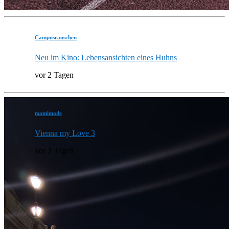
Campusrauschen
Neu im Kino: Lebensansichten eines Huhns
vor 2 Tagen
mamimade
Vienna my Love 3
vor 2 Tagen