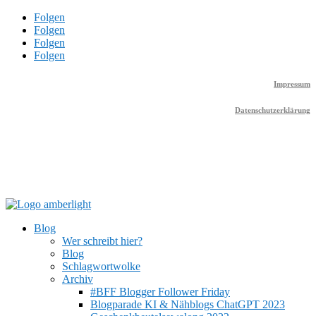
Folgen
Folgen
Folgen
Folgen
Impressum
Datenschutzerklärung
Blog
Wer schreibt hier?
Blog
Schlagwortwolke
Archiv
#BFF Blogger Follower Friday
Blogparade KI & Nähblogs ChatGPT 2023