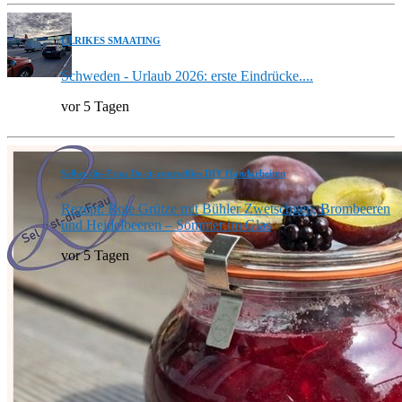
ULRIKES SMAATING
Schweden - Urlaub 2026: erste Eindrücke....
vor 5 Tagen
Selbst-die-Frau Do-it-yourselfies DIY Handarbeiten
Rezept: Rote Grütze mit Bühler Zwetschgen, Brombeeren
und Heidelbeeren – Sommer im Glas
vor 5 Tagen