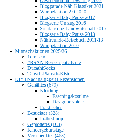
Geschenkbeutelsewalong 2022
Blogparade Näh-Klassiker 2021
Wimpelaktion 2.0 2020
Blogserie Baby-Pause 2017
Blogserie Umzug 2016
Solidarische Landwirtschaft 2015
Blogserie Baby-Pause 2013
Nähfreunde-Reisebuch 2011-13
Wimpelaktion 2010
Mitmachaktionen 2025/26
1qmLein
#BSAN Besser spät als nie
DucathiSocks
Tausch-Plausch-Kiste
DIY | Nachhaltigkeit | Rezensionen
Genähtes (679)
Kleidung
Faschingskostüme
Designbeispiele
Praktisches
Besticktes (328)
In-the-hoop
Geplottetes (163)
Kindergeburtstage
Verschenktes (468)