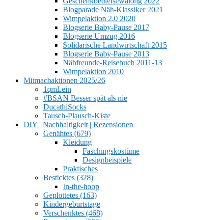
Geschenkbeutelsewalong 2022
Blogparade Näh-Klassiker 2021
Wimpelaktion 2.0 2020
Blogserie Baby-Pause 2017
Blogserie Umzug 2016
Solidarische Landwirtschaft 2015
Blogserie Baby-Pause 2013
Nähfreunde-Reisebuch 2011-13
Wimpelaktion 2010
Mitmachaktionen 2025/26
1qmLein
#BSAN Besser spät als nie
DucathiSocks
Tausch-Plausch-Kiste
DIY | Nachhaltigkeit | Rezensionen
Genähtes (679)
Kleidung
Faschingskostüme
Designbeispiele
Praktisches
Besticktes (328)
In-the-hoop
Geplottetes (163)
Kindergeburtstage
Verschenktes (468)