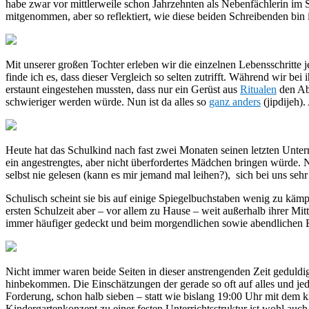
habe zwar vor mittlerweile schon Jahrzehnten als Nebenfächlerin im
mitgenommen, aber so reflektiert, wie diese beiden Schreibenden bin
Mit unserer großen Tochter erleben wir die einzelnen Lebensschritte
finde ich es, dass dieser Vergleich so selten zutrifft. Während wir 
erstaunt eingestehen mussten, dass nur ein Gerüst aus
Ritualen
den Ab
schwieriger werden würde. Nun ist da alles so
ganz anders
(jipdijeh).
Heute hat das Schulkind nach fast zwei Monaten seinen letzten Unterr
ein angestrengtes, aber nicht überfordertes Mädchen bringen würde. N
selbst nie gelesen (kann es mir jemand mal leihen?), sich bei uns sehr
Schulisch scheint sie bis auf einige Spiegelbuchstaben wenig zu kämpf
ersten Schulzeit aber – vor allem zu Hause – weit außerhalb ihrer Mit
immer häufiger gedeckt und beim morgendlichen sowie abendlichen B
Nicht immer waren beide Seiten in dieser anstrengenden Zeit geduldi
hinbekommen. Die Einschätzungen der gerade so oft auf alles und je
Forderung, schon halb sieben – statt wie bislang 19:00 Uhr mit dem k
Kindergartenkonzept zu einer festen Unterrichtsstruktur ist wohl auc