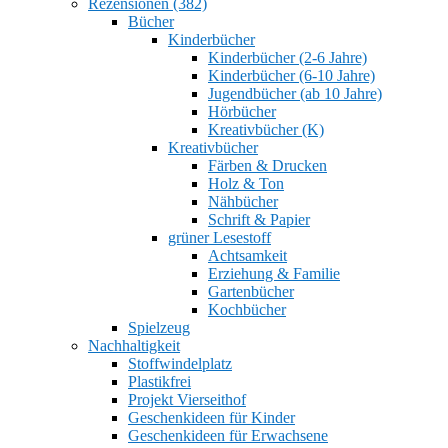
Rezensionen (382)
Bücher
Kinderbücher
Kinderbücher (2-6 Jahre)
Kinderbücher (6-10 Jahre)
Jugendbücher (ab 10 Jahre)
Hörbücher
Kreativbücher (K)
Kreativbücher
Färben & Drucken
Holz & Ton
Nähbücher
Schrift & Papier
grüner Lesestoff
Achtsamkeit
Erziehung & Familie
Gartenbücher
Kochbücher
Spielzeug
Nachhaltigkeit
Stoffwindelplatz
Plastikfrei
Projekt Vierseithof
Geschenkideen für Kinder
Geschenkideen für Erwachsene