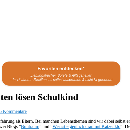
Favoriten entdecken*
Lieblingsbücher, Spiele & Alltagshelfer
– in 16 Jahren Familienzeit selbst ausprobiert & nicht KI-generiert
ten lösen Schulkind
5 Kommentare
ahrung als Eltern. Bei manchen Lebensthemen sind wir dabei selbst ers
zwei Blogs “
Buntraum
” und “
Wer ist eigentlich dran mit Katzenklo
“. De