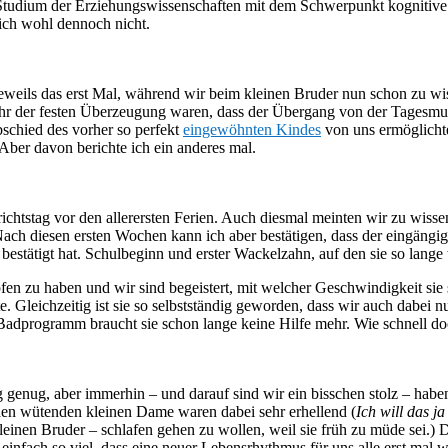
 Studium der Erziehungswissenschaften mit dem Schwerpunkt kognitive
 ich wohl dennoch nicht.
 jeweils das erst Mal, während wir beim kleinen Bruder nun schon zu w
bei ihr der festen Überzeugung waren, dass der Übergang von der Tagesmu
schied des vorher so perfekt
eingewöhnten Kindes
von uns ermöglichte
 Aber davon berichte ich ein anderes mal.
ichtstag vor den allerersten Ferien. Auch diesmal meinten wir zu wiss
ach diesen ersten Wochen kann ich aber bestätigen, dass der eingängig
 bestätigt hat. Schulbeginn und erster Wackelzahn, auf den sie so lange 
en zu haben und wir sind begeistert, mit welcher Geschwindigkeit sie s
te. Gleichzeitig ist sie so selbstständig geworden, dass wir auch dabei
adprogramm braucht sie schon lange keine Hilfe mehr. Wie schnell do
g genug, aber immerhin – und darauf sind wir ein bisschen stolz – hab
den wütenden kleinen Dame waren dabei sehr erhellend (
Ich will das j
leinen Bruder – schlafen gehen zu wollen, weil sie früh zu müde sei.) 
h einfach so viel, dass eine neuer Lebensrhythmus für uns alle erst ma