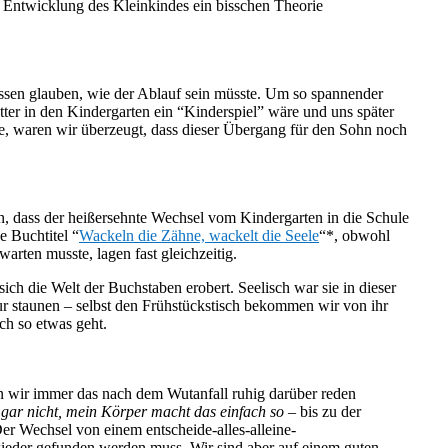
 Entwicklung des Kleinkindes ein bisschen Theorie
issen glauben, wie der Ablauf sein müsste. Um so spannender
tter in den Kindergarten ein “Kinderspiel” wäre und uns später
, waren wir überzeugt, dass dieser Übergang für den Sohn noch
en, dass der heißersehnte Wechsel vom Kindergarten in die Schule
e Buchtitel “
Wackeln die Zähne, wackelt die Seele
“*, obwohl
warten musste, lagen fast gleichzeitig.
ich die Welt der Buchstaben erobert. Seelisch war sie in dieser
 nur staunen – selbst den Frühstückstisch bekommen wir von ihr
ch so etwas geht.
en wir immer das nach dem Wutanfall ruhig darüber reden
a gar nicht, mein Körper macht das einfach so
– bis zu der
Der Wechsel von einem entscheide-alles-alleine-
l wieder gefunden werden muss. Wir sind aber auf einem guten