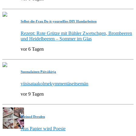
Selbst-die-Frau Do-it-yourselfies DIY Handarbeiten
Rezept: Rote Grütze mit Bühler Zwetschgen, Brombeeren
und Heidelbeeren – Sommer im Glas
vor 6 Tagen
Suomalainen Päiväkirja
viisisataakolmekymmentäseitsemän
vor 9 Tagen
Kleinod Dresden
Aus Papier wird Poesie