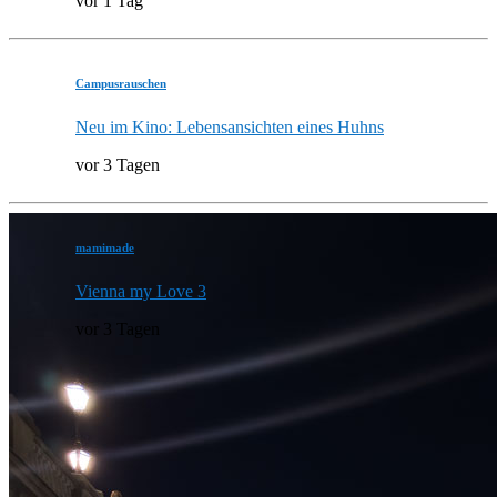
vor 1 Tag
Campusrauschen
Neu im Kino: Lebensansichten eines Huhns
vor 3 Tagen
mamimade
Vienna my Love 3
vor 3 Tagen