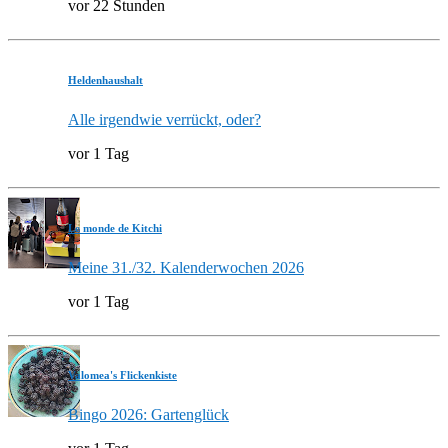
vor 22 Stunden
Heldenhaushalt
Alle irgendwie verrückt, oder?
vor 1 Tag
Le monde de Kitchi
Meine 31./32. Kalenderwochen 2026
vor 1 Tag
Valomea's Flickenkiste
Bingo 2026: Gartenglück