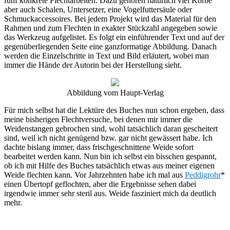
fünf konkrete Flechtarbeiten. Dazu gehören natürlich viel Körbe
aber auch Schalen, Untersetzer, eine Vogelfuttersäule oder
Schmuckaccessoires. Bei jedem Projekt wird das Material für den
Rahmen und zum Flechten in exakter Stückzahl angegeben sowie
das Werkzeug aufgelistet. Es folgt ein einführender Text und auf der
gegenüberliegenden Seite eine ganzformatige Abbildung. Danach
werden die Einzelschritte in Text und Bild erläutert, wobei man
immer die Hände der Autorin bei der Herstellung sieht.
Abbildung vom Haupt-Verlag
Für mich selbst hat die Lektüre des Buches nun schon ergeben, dass
meine bisherigen Flechtversuche, bei denen mir immer die
Weidenstangen gebrochen sind, wohl tatsächlich daran gescheitert
sind, weil ich nicht genügend bzw. gar nicht gewässert habe. Ich
dachte bislang immer, dass frischgeschnittene Weide sofort
bearbeitet werden kann. Nun bin ich selbst ein bisschen gespannt,
ob ich mit Hilfe des Buches tatsächlich etwas aus meiner eigenen
Weide flechten kann. Vor Jahrzehnten habe ich mal aus
Peddigrohr
*
einen Übertopf geflochten, aber die Ergebnisse sehen dabei
irgendwie immer sehr steril aus. Weide fasziniert mich da deutlich
mehr.