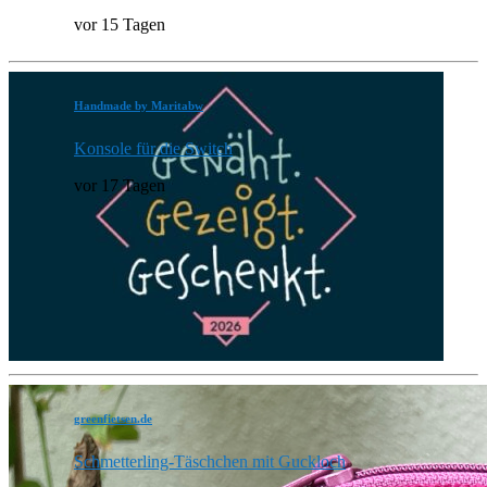
vor 15 Tagen
Handmade by Maritabw
Konsole für die Switch
vor 17 Tagen
greenfietsen.de
Schmetterling-Täschchen mit Guckloch