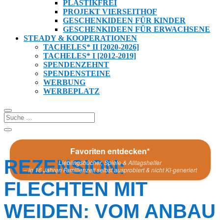
PLASTIKFREI
PROJEKT VIERSEITHOF
GESCHENKIDEEN FÜR KINDER
GESCHENKIDEEN FÜR ERWACHSENE
STEADY & KOOPERATIONEN
TACHELES* II [2020-2026]
TACHELES* I [2012-2019]
SPENDENZEHNT
SPENDENSTEINE
WERBUNG
WERBEPLATZ
Favoriten entdecken*
REZENSION:
Lieblingsbücher, Spiele & Alltagshelfer
– in 16 Jahren Familienzeit selbst ausprobiert & nicht KI-generiert
FLECHTEN MIT
WEIDEN: VOM ANBAU