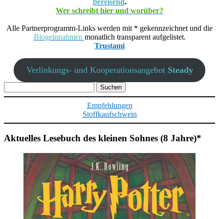
bereisend
.
Wer schreibt hier und worüber?
Alle Partnerprogramm-Links werden mit * gekennzeichnet und die
Blogeinnahmen
monatlich transparent aufgelistet.
Trustami
Verlinkungs- und Kooperationsangebot
Steady
Suchen
nach:
Empfehlungen
Stoffkaufschwein
Aktuelles Lesebuch des kleinen Sohnes (8 Jahre)*