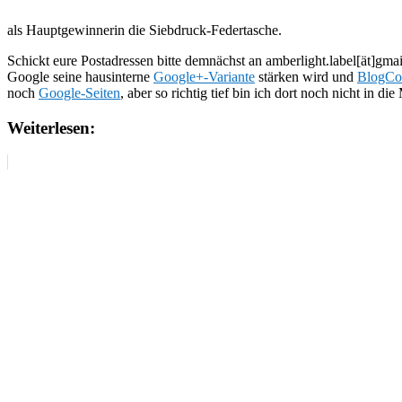
als Hauptgewinnerin die Siebdruck-Federtasche.
Schickt eure Postadressen bitte demnächst an amberlight.label[ät]g
Google seine hausinterne
Google+-Variante
stärken wird und
BlogCo
noch
Google-Seiten
, aber so richtig tief bin ich dort noch nicht in di
Weiterlesen: