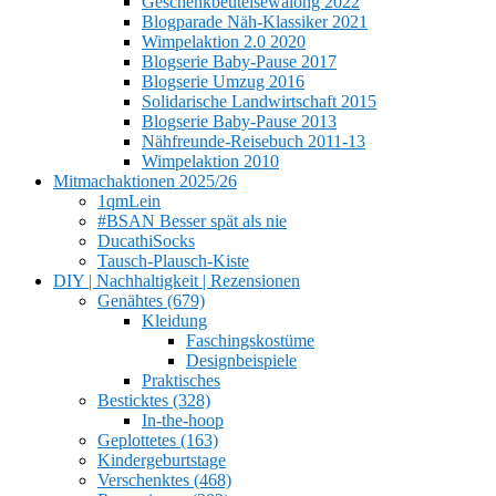
Geschenkbeutelsewalong 2022
Blogparade Näh-Klassiker 2021
Wimpelaktion 2.0 2020
Blogserie Baby-Pause 2017
Blogserie Umzug 2016
Solidarische Landwirtschaft 2015
Blogserie Baby-Pause 2013
Nähfreunde-Reisebuch 2011-13
Wimpelaktion 2010
Mitmachaktionen 2025/26
1qmLein
#BSAN Besser spät als nie
DucathiSocks
Tausch-Plausch-Kiste
DIY | Nachhaltigkeit | Rezensionen
Genähtes (679)
Kleidung
Faschingskostüme
Designbeispiele
Praktisches
Besticktes (328)
In-the-hoop
Geplottetes (163)
Kindergeburtstage
Verschenktes (468)