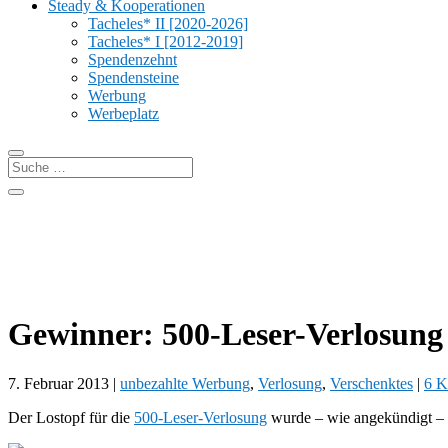
Steady & Kooperationen
Tacheles* II [2020-2026]
Tacheles* I [2012-2019]
Spendenzehnt
Spendensteine
Werbung
Werbeplatz
Gewinner: 500-Leser-Verlosung
7. Februar 2013
|
unbezahlte Werbung
,
Verlosung
,
Verschenktes
|
6 K
Der Lostopf für die
500-Leser-Verlosung
wurde – wie angekündigt – ge