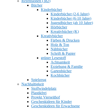
Rezensionen (382)
Bücher
Kinderbücher
Kinderbücher (2-6 Jahre)
Kinderbücher (6-10 Jahre)
Jugendbücher (ab 10 Jahre)
Hörbücher
Kreativbücher (K)
Kreativbücher
Färben & Drucken
Holz & Ton
Nähbücher
Schrift & Papier
grüner Lesestoff
Achtsamkeit
Erziehung & Familie
Gartenbücher
Kochbücher
Spielzeug
Nachhaltigkeit
Stoffwindelplatz
Plastikfrei
Projekt Vierseithof
Geschenkideen für Kinder
Geschenkideen für Erwachsene