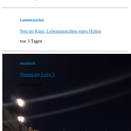
Campusrauschen
Neu im Kino: Lebensansichten eines Huhns
vor 3 Tagen
mamimade
Vienna my Love 3
vor 3 Tagen