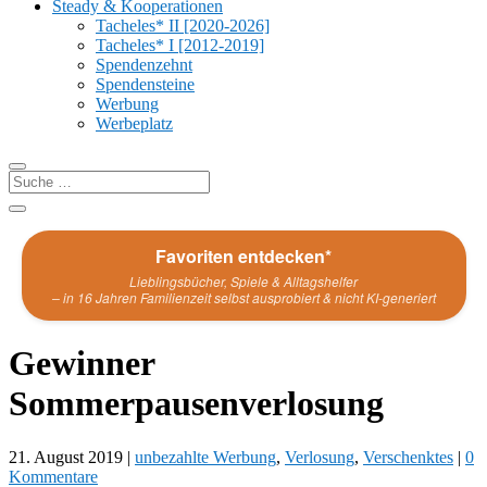
Steady & Kooperationen
Tacheles* II [2020-2026]
Tacheles* I [2012-2019]
Spendenzehnt
Spendensteine
Werbung
Werbeplatz
Favoriten entdecken*
Lieblingsbücher, Spiele & Alltagshelfer
– in 16 Jahren Familienzeit selbst ausprobiert & nicht KI-generiert
Gewinner
Sommerpausenverlosung
21. August 2019
|
unbezahlte Werbung
,
Verlosung
,
Verschenktes
|
0
Kommentare