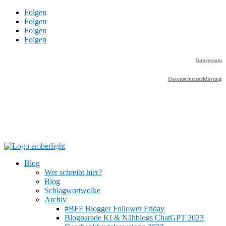
Folgen
Folgen
Folgen
Folgen
Impressum
Datenschutzerklärung
Blog
Wer schreibt hier?
Blog
Schlagwortwolke
Archiv
#BFF Blogger Follower Friday
Blogparade KI & Nähblogs ChatGPT 2023