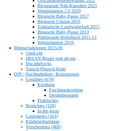
Geschenkbeutelsewalong 2022
Blogparade Näh-Klassiker 2021
Wimpelaktion 2.0 2020
Blogserie Baby-Pause 2017
Blogserie Umzug 2016
Solidarische Landwirtschaft 2015
Blogserie Baby-Pause 2013
Nähfreunde-Reisebuch 2011-13
Wimpelaktion 2010
Mitmachaktionen 2025/26
1qmLein
#BSAN Besser spät als nie
DucathiSocks
Tausch-Plausch-Kiste
DIY | Nachhaltigkeit | Rezensionen
Genähtes (679)
Kleidung
Faschingskostüme
Designbeispiele
Praktisches
Besticktes (328)
In-the-hoop
Geplottetes (163)
Kindergeburtstage
Verschenktes (468)