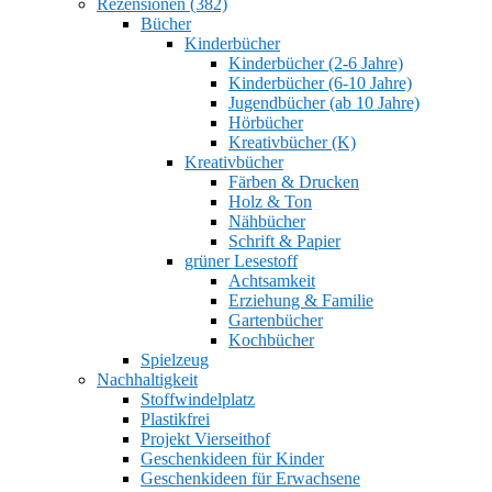
Rezensionen (382)
Bücher
Kinderbücher
Kinderbücher (2-6 Jahre)
Kinderbücher (6-10 Jahre)
Jugendbücher (ab 10 Jahre)
Hörbücher
Kreativbücher (K)
Kreativbücher
Färben & Drucken
Holz & Ton
Nähbücher
Schrift & Papier
grüner Lesestoff
Achtsamkeit
Erziehung & Familie
Gartenbücher
Kochbücher
Spielzeug
Nachhaltigkeit
Stoffwindelplatz
Plastikfrei
Projekt Vierseithof
Geschenkideen für Kinder
Geschenkideen für Erwachsene