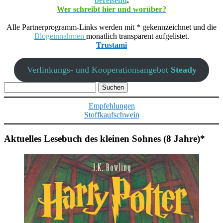
bereisend
.
Wer schreibt hier und worüber?
Alle Partnerprogramm-Links werden mit * gekennzeichnet und die
Blogeinnahmen
monatlich transparent aufgelistet.
Trustami
Verlinkungs- und Kooperationsangebot
Steady
Suchen
nach:
Empfehlungen
Stoffkaufschwein
Aktuelles Lesebuch des kleinen Sohnes (8 Jahre)*