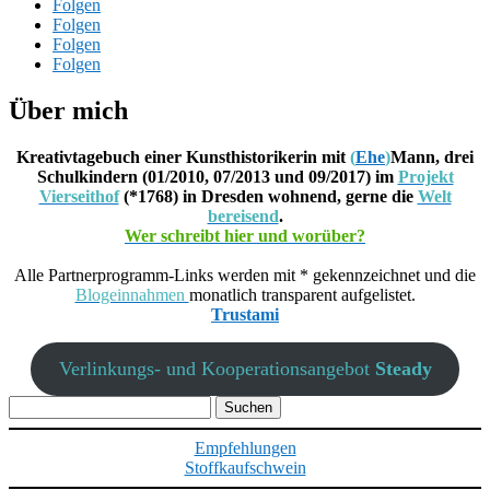
Folgen
Folgen
Folgen
Folgen
Über mich
Kreativtagebuch einer Kunsthistorikerin mit
(
Ehe
)
Mann, drei
Schulkindern (01/2010, 07/2013 und 09/2017) im
Projekt
Vierseithof
(*1768) in Dresden wohnend, gerne die
Welt
bereisend
.
Wer schreibt hier und worüber?
Alle Partnerprogramm-Links werden mit * gekennzeichnet und die
Blogeinnahmen
monatlich transparent aufgelistet.
Trustami
Verlinkungs- und Kooperationsangebot
Steady
Suchen
nach:
Empfehlungen
Stoffkaufschwein