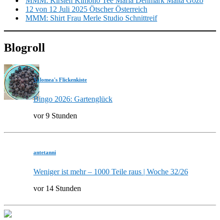
MMM: Kirsten Kimono Tee Maria Denmark Malta Gozo
12 von 12 Juli 2025 Ötscher Österreich
MMM: Shirt Frau Merle Studio Schnittreif
Blogroll
Valomea's Flickenkiste
Bingo 2026: Gartenglück
vor 9 Stunden
antetanni
Weniger ist mehr – 1000 Teile raus | Woche 32/26
vor 14 Stunden