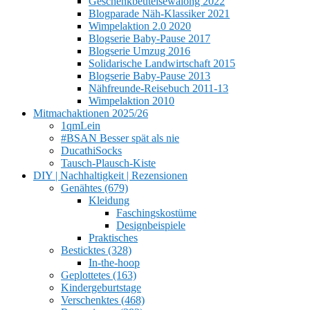
Geschenkbeutelsewalong 2022
Blogparade Näh-Klassiker 2021
Wimpelaktion 2.0 2020
Blogserie Baby-Pause 2017
Blogserie Umzug 2016
Solidarische Landwirtschaft 2015
Blogserie Baby-Pause 2013
Nähfreunde-Reisebuch 2011-13
Wimpelaktion 2010
Mitmachaktionen 2025/26
1qmLein
#BSAN Besser spät als nie
DucathiSocks
Tausch-Plausch-Kiste
DIY | Nachhaltigkeit | Rezensionen
Genähtes (679)
Kleidung
Faschingskostüme
Designbeispiele
Praktisches
Besticktes (328)
In-the-hoop
Geplottetes (163)
Kindergeburtstage
Verschenktes (468)