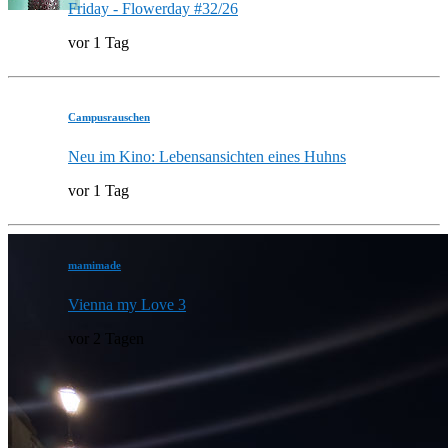
Friday - Flowerday #32/26
vor 1 Tag
Campusrauschen
Neu im Kino: Lebensansichten eines Huhns
vor 1 Tag
mamimade
Vienna my Love 3
vor 2 Tagen