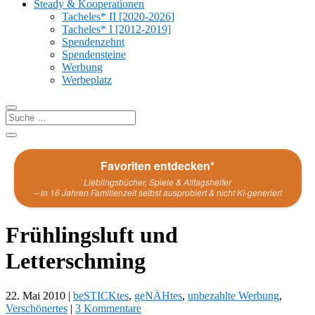
Steady & Kooperationen
Tacheles* II [2020-2026]
Tacheles* I [2012-2019]
Spendenzehnt
Spendensteine
Werbung
Werbeplatz
Favoriten entdecken*
Lieblingsbücher, Spiele & Alltagshelfer
– in 16 Jahren Familienzeit selbst ausprobiert & nicht KI-generiert
Frühlingsluft und
Letterschming
22. Mai 2010
|
beSTICKtes
,
geNÄHtes
,
unbezahlte Werbung
,
Verschönertes
|
3 Kommentare