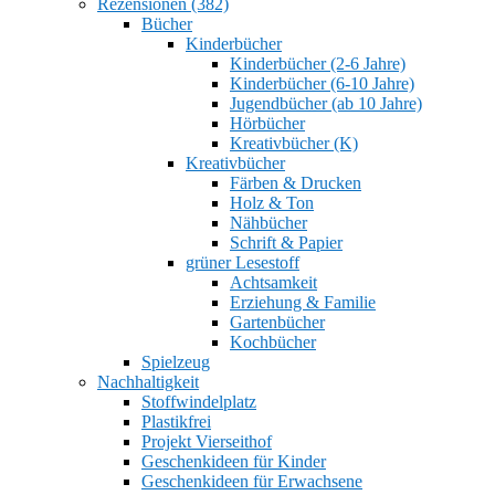
Rezensionen (382)
Bücher
Kinderbücher
Kinderbücher (2-6 Jahre)
Kinderbücher (6-10 Jahre)
Jugendbücher (ab 10 Jahre)
Hörbücher
Kreativbücher (K)
Kreativbücher
Färben & Drucken
Holz & Ton
Nähbücher
Schrift & Papier
grüner Lesestoff
Achtsamkeit
Erziehung & Familie
Gartenbücher
Kochbücher
Spielzeug
Nachhaltigkeit
Stoffwindelplatz
Plastikfrei
Projekt Vierseithof
Geschenkideen für Kinder
Geschenkideen für Erwachsene