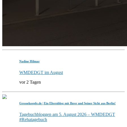
Nadine Hilmar
WMDEDGT im August
vor 2 Tagen
Grossekoepfe.de | Ein Elternblog mit Ihrer und Seiner Sicht aus Berlin!
Tagebuchbloggen am 5. August 2026 – WMDEDGT
#Rehatagebuch