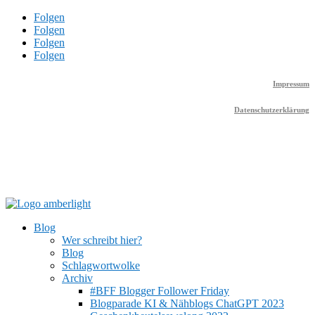
Folgen
Folgen
Folgen
Folgen
Impressum
Datenschutzerklärung
Blog
Wer schreibt hier?
Blog
Schlagwortwolke
Archiv
#BFF Blogger Follower Friday
Blogparade KI & Nähblogs ChatGPT 2023