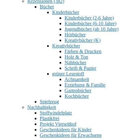
Rezensionen (382)
Bücher
Kinderbücher
Kinderbücher (2-6 Jahre)
Kinderbücher (6-10 Jahre)
Jugendbücher (ab 10 Jahre)
Hörbücher
Kreativbücher (K)
Kreativbücher
Färben & Drucken
Holz & Ton
Nähbücher
Schrift & Papier
grüner Lesestoff
Achtsamkeit
Erziehung & Familie
Gartenbücher
Kochbücher
Spielzeug
Nachhaltigkeit
Stoffwindelplatz
Plastikfrei
Projekt Vierseithof
Geschenkideen für Kinder
Geschenkideen für Erwachsene