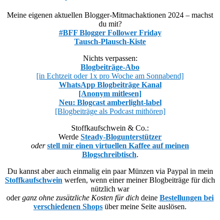
Meine eigenen aktuellen Blogger-Mitmachaktionen 2024 – machst
du mit?
#BFF Blogger Follower Friday
Tausch-Plausch-Kiste
Nichts verpassen:
Blogbeiträge-Abo
[in Echtzeit oder 1x pro Woche am Sonnabend]
WhatsApp Blogbeiträge Kanal
[Anonym mitlesen]
Neu: Blogcast amberlight-label
[Blogbeiträge als Podcast mithören]
Stoffkaufschwein & Co.:
Werde
Steady-Blogunterstützer
oder
stell mir einen virtuellen Kaffee auf meinen
Blogschreibtisch
.
Du kannst aber auch einmalig ein paar Münzen via Paypal in mein
Stoffkaufschwein
werfen, wenn einer meiner Blogbeiträge für dich
nützlich war
oder
ganz ohne zusätzliche Kosten für dich
deine
Bestellungen bei
verschiedenen Shops
über meine Seite auslösen.