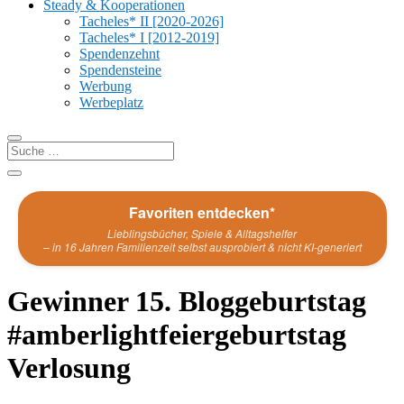
Steady & Kooperationen
Tacheles* II [2020-2026]
Tacheles* I [2012-2019]
Spendenzehnt
Spendensteine
Werbung
Werbeplatz
Favoriten entdecken*
Lieblingsbücher, Spiele & Alltagshelfer
– in 16 Jahren Familienzeit selbst ausprobiert & nicht KI-generiert
Gewinner 15. Bloggeburtstag
#amberlightfeiergeburtstag
Verlosung