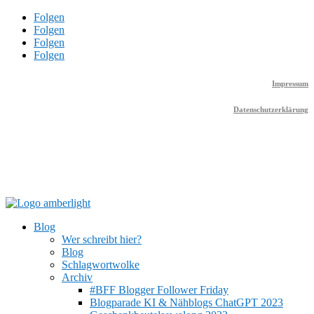
Folgen
Folgen
Folgen
Folgen
Impressum
Datenschutzerklärung
Blog
Wer schreibt hier?
Blog
Schlagwortwolke
Archiv
#BFF Blogger Follower Friday
Blogparade KI & Nähblogs ChatGPT 2023