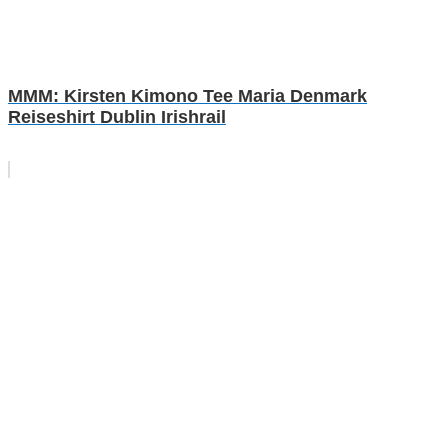
MMM: Kirsten Kimono Tee Maria Denmark
Reiseshirt Dublin Irishrail