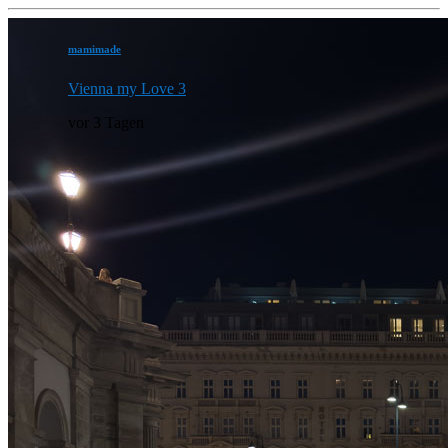
mamimade
Vienna my Love 3
vor 3 Tagen