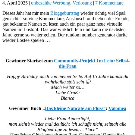
4. April 2025
|
unbezahlte Werbung
,
Verlosung
|
7 Kommentare
Dieses Jahr hat mir mein
Bloggeburtstag
wieder richtig viel Spaß
gemacht – so viele Kommentare, Austausch und neben der Freude,
gut bekannte Namen zu lesen auch ein paar ganz neue virtuelle
Namen im Lostopf. Das war wirklich fein und kann die nächsten
Jahre gerne so weiter gehen. Der random number generator durfte
wieder Losfee spielen …
Gewinner Startset zum
Community-Projekt 1m Lein
:
Selbst-
die-Frau
Happy Birthday, auch von meiner Seite. Auf 15 Jahre kannst du
wahrhaftig stolz sein 🙂
Mach weiter so…
Liebe Grüße
Bianca
Gewinner Buch
„Das kleine Nähcafé am Fluss“
:
Valomea
Liebe Frau Amberlight,
man sieht’s wieder mal deultich: ich schaffe nicht, zeitnah alle
Blogbeiträge zu lesen…. *lach*
Herzlichen Glückwunsch zum Blog-Geburtstag! Danke für’s