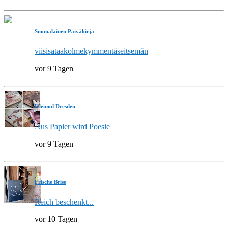
Suomalainen Päiväkirja
viisisataakolmekymmentäseitsemän
vor 9 Tagen
Kleinod Dresden
Aus Papier wird Poesie
vor 9 Tagen
Frische Brise
Reich beschenkt...
vor 10 Tagen