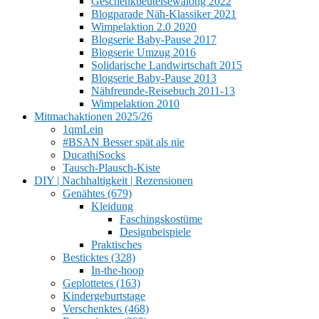
Geschenkbeutelsewalong 2022
Blogparade Näh-Klassiker 2021
Wimpelaktion 2.0 2020
Blogserie Baby-Pause 2017
Blogserie Umzug 2016
Solidarische Landwirtschaft 2015
Blogserie Baby-Pause 2013
Nähfreunde-Reisebuch 2011-13
Wimpelaktion 2010
Mitmachaktionen 2025/26
1qmLein
#BSAN Besser spät als nie
DucathiSocks
Tausch-Plausch-Kiste
DIY | Nachhaltigkeit | Rezensionen
Genähtes (679)
Kleidung
Faschingskostüme
Designbeispiele
Praktisches
Besticktes (328)
In-the-hoop
Geplottetes (163)
Kindergeburtstage
Verschenktes (468)