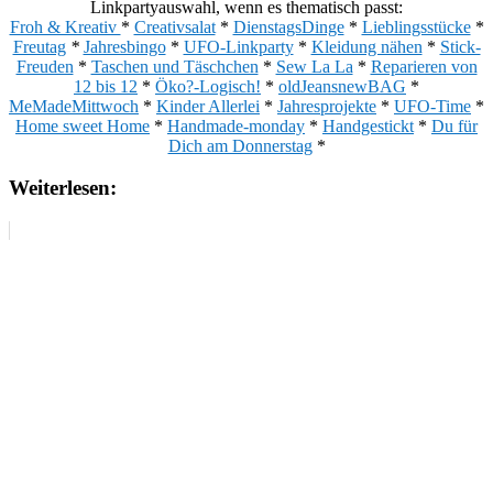
Linkpartyauswahl, wenn es thematisch passt:
Froh & Kreativ
*
Creativsalat
*
DienstagsDinge
*
Lieblingsstücke
*
Freutag
*
Jahresbingo
*
UFO-Linkparty
*
Kleidung nähen
*
Stick-
Freuden
*
Taschen und Täschchen
*
Sew La La
*
Reparieren von
12 bis 12
*
Öko?-Logisch!
*
oldJeansnewBAG
*
MeMadeMittwoch
*
Kinder Allerlei
*
Jahresprojekte
*
UFO-Time
*
Home sweet Home
*
Handmade-monday
*
Handgestickt
*
Du für
Dich am Donnerstag
*
Weiterlesen: