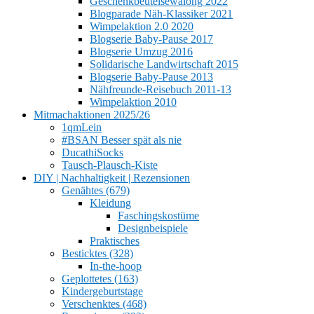
Geschenkbeutelsewalong 2022
Blogparade Näh-Klassiker 2021
Wimpelaktion 2.0 2020
Blogserie Baby-Pause 2017
Blogserie Umzug 2016
Solidarische Landwirtschaft 2015
Blogserie Baby-Pause 2013
Nähfreunde-Reisebuch 2011-13
Wimpelaktion 2010
Mitmachaktionen 2025/26
1qmLein
#BSAN Besser spät als nie
DucathiSocks
Tausch-Plausch-Kiste
DIY | Nachhaltigkeit | Rezensionen
Genähtes (679)
Kleidung
Faschingskostüme
Designbeispiele
Praktisches
Besticktes (328)
In-the-hoop
Geplottetes (163)
Kindergeburtstage
Verschenktes (468)