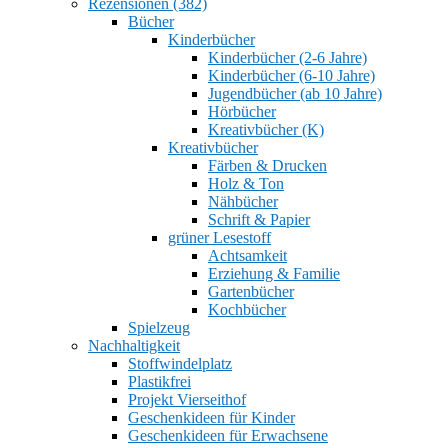
Rezensionen (382)
Bücher
Kinderbücher
Kinderbücher (2-6 Jahre)
Kinderbücher (6-10 Jahre)
Jugendbücher (ab 10 Jahre)
Hörbücher
Kreativbücher (K)
Kreativbücher
Färben & Drucken
Holz & Ton
Nähbücher
Schrift & Papier
grüner Lesestoff
Achtsamkeit
Erziehung & Familie
Gartenbücher
Kochbücher
Spielzeug
Nachhaltigkeit
Stoffwindelplatz
Plastikfrei
Projekt Vierseithof
Geschenkideen für Kinder
Geschenkideen für Erwachsene