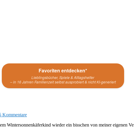
Favoriten entdecken*
Lieblingsbücher, Spiele & Alltagshelfer
– in 16 Jahren Familienzeit selbst ausprobiert & nicht KI-generiert
5 Kommentare
m Wintersonnenkäferkind wieder ein bisschen von meiner eigenen Vergan