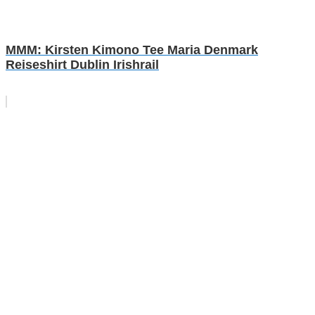
MMM: Kirsten Kimono Tee Maria Denmark
Reiseshirt Dublin Irishrail