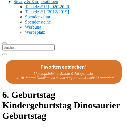
Steady & Kooperationen
Tacheles* II [2020-2026]
Tacheles* I [2012-2019]
Spendenzehnt
Spendensteine
Werbung
Werbeplatz
Favoriten entdecken*
Lieblingsbücher, Spiele & Alltagshelfer
– in 16 Jahren Familienzeit selbst ausprobiert & nicht KI-generiert
6. Geburtstag
Kindergeburtstag Dinosaurier
Geburtstag