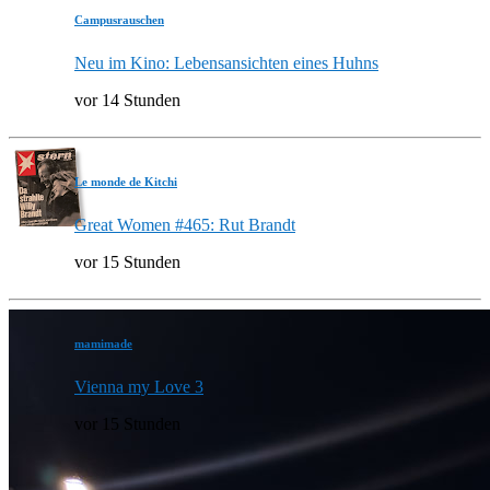
Campusrauschen
Neu im Kino: Lebensansichten eines Huhns
vor 14 Stunden
Le monde de Kitchi
Great Women #465: Rut Brandt
vor 15 Stunden
mamimade
Vienna my Love 3
vor 15 Stunden