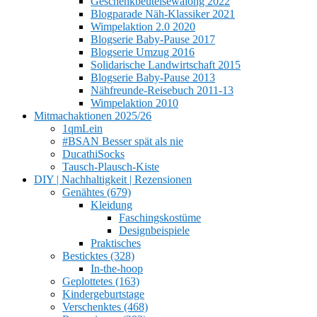
Geschenkbeutelsewalong 2022
Blogparade Näh-Klassiker 2021
Wimpelaktion 2.0 2020
Blogserie Baby-Pause 2017
Blogserie Umzug 2016
Solidarische Landwirtschaft 2015
Blogserie Baby-Pause 2013
Nähfreunde-Reisebuch 2011-13
Wimpelaktion 2010
Mitmachaktionen 2025/26
1qmLein
#BSAN Besser spät als nie
DucathiSocks
Tausch-Plausch-Kiste
DIY | Nachhaltigkeit | Rezensionen
Genähtes (679)
Kleidung
Faschingskostüme
Designbeispiele
Praktisches
Besticktes (328)
In-the-hoop
Geplottetes (163)
Kindergeburtstage
Verschenktes (468)