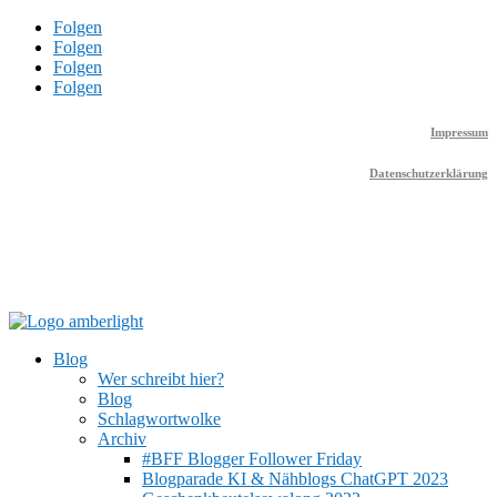
Folgen
Folgen
Folgen
Folgen
Impressum
Datenschutzerklärung
Blog
Wer schreibt hier?
Blog
Schlagwortwolke
Archiv
#BFF Blogger Follower Friday
Blogparade KI & Nähblogs ChatGPT 2023