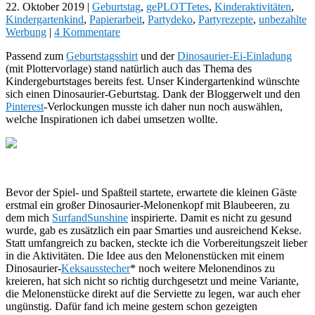
22. Oktober 2019
|
Geburtstag
,
gePLOTTetes
,
Kinderaktivitäten
,
Kindergartenkind
,
Papierarbeit
,
Partydeko
,
Partyrezepte
,
unbezahlte
Werbung
|
4 Kommentare
Passend zum
Geburtstagsshirt
und der
Dinosaurier-Ei-Einladung
(mit Plottervorlage) stand natürlich auch das Thema des
Kindergeburtstages bereits fest. Unser Kindergartenkind wünschte
sich einen Dinosaurier-Geburtstag. Dank der Bloggerwelt und den
Pinterest
-Verlockungen musste ich daher nun noch auswählen,
welche Inspirationen ich dabei umsetzen wollte.
Bevor der Spiel- und Spaßteil startete, erwartete die kleinen Gäste
erstmal ein großer Dinosaurier-Melonenkopf mit Blaubeeren, zu
dem mich
SurfandSunshine
inspirierte. Damit es nicht zu gesund
wurde, gab es zusätzlich ein paar Smarties und ausreichend Kekse.
Statt umfangreich zu backen, steckte ich die Vorbereitungszeit lieber
in die Aktivitäten. Die Idee aus den Melonenstücken mit einem
Dinosaurier-
Keksausstecher
* noch weitere Melonendinos zu
kreieren, hat sich nicht so richtig durchgesetzt und meine Variante,
die Melonenstücke direkt auf die Serviette zu legen, war auch eher
ungünstig. Dafür fand ich meine gestern schon gezeigten