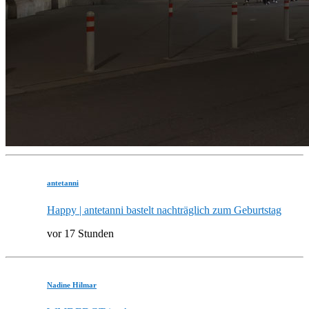
antetanni
Happy | antetanni bastelt nachträglich zum Geburtstag
vor 17 Stunden
Nadine Hilmar