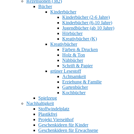
Rezensionen (382)
Bücher
Kinderbücher
Kinderbücher (2-6 Jahre)
Kinderbücher (6-10 Jahre)
Jugendbücher (ab 10 Jahre)
Hörbücher
Kreativbücher (K)
Kreativbücher
Färben & Drucken
Holz & Ton
Nähbücher
Schrift & Papier
grüner Lesestoff
Achtsamkeit
Erziehung & Familie
Gartenbücher
Kochbücher
Spielzeug
Nachhaltigkeit
Stoffwindelplatz
Plastikfrei
Projekt Vierseithof
Geschenkideen für Kinder
Geschenkideen für Erwachsene