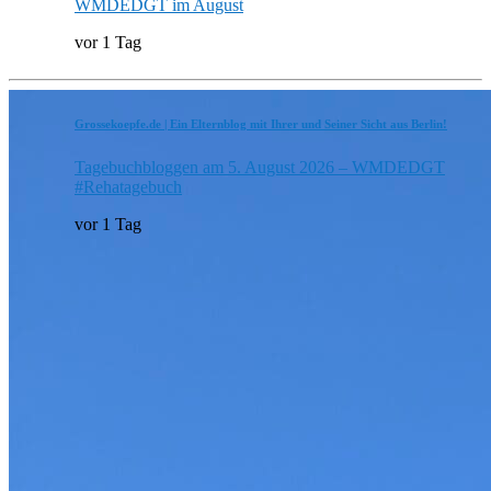
WMDEDGT im August
vor 1 Tag
Grossekoepfe.de | Ein Elternblog mit Ihrer und Seiner Sicht aus Berlin!
Tagebuchbloggen am 5. August 2026 – WMDEDGT
#Rehatagebuch
vor 1 Tag