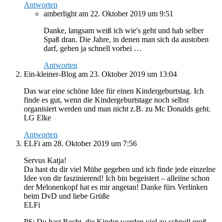
Antworten
amberlight
am 22. Oktober 2019 um 9:51
Danke, langsam weiß ich wie's geht und hab selber
Spaß dran. Die Jahre, in denen man sich da austoben
darf, gehen ja schnell vorbei …
Antworten
Ein-kleiner-Blog
am 23. Oktober 2019 um 13:04
Das war eine schöne Idee für einen Kindergeburtstag. Ich
finde es gut, wenn die Kindergeburtstage noch selbst
organisiert werden und man nicht z.B. zu Mc Donalds geht.
LG Elke
Antworten
ELFi
am 28. Oktober 2019 um 7:56
Servus Katja!
Da hast du dir viel Mühe gegeben und ich finde jede einzelne
Idee von dir faszinierend! Ich bin begeistert – alleiine schon
der Melonenkopf hat es mir angetan! Danke fürs Verlinken
beim DvD und liebe Grüße
ELFi
PS: Du hast Recht, die Kinder werden viel zu schnell groß.