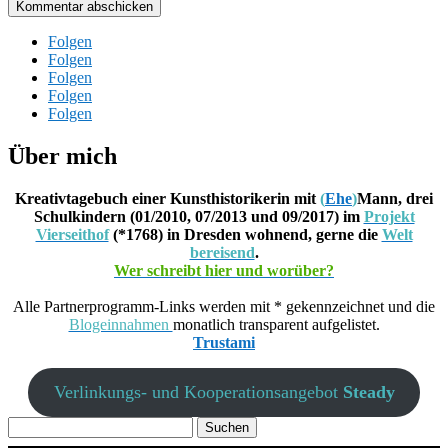
Kommentar abschicken
Folgen
Folgen
Folgen
Folgen
Folgen
Über mich
Kreativtagebuch einer Kunsthistorikerin mit
(
Ehe
)
Mann, drei
Schulkindern (01/2010, 07/2013 und 09/2017) im
Projekt
Vierseithof
(*1768) in Dresden wohnend, gerne die
Welt
bereisend
.
Wer schreibt hier und worüber?
Alle Partnerprogramm-Links werden mit * gekennzeichnet und die
Blogeinnahmen
monatlich transparent aufgelistet.
Trustami
Verlinkungs- und Kooperationsangebot
Steady
Suchen
nach: