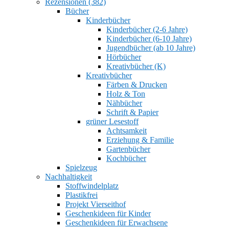
Rezensionen (382)
Bücher
Kinderbücher
Kinderbücher (2-6 Jahre)
Kinderbücher (6-10 Jahre)
Jugendbücher (ab 10 Jahre)
Hörbücher
Kreativbücher (K)
Kreativbücher
Färben & Drucken
Holz & Ton
Nähbücher
Schrift & Papier
grüner Lesestoff
Achtsamkeit
Erziehung & Familie
Gartenbücher
Kochbücher
Spielzeug
Nachhaltigkeit
Stoffwindelplatz
Plastikfrei
Projekt Vierseithof
Geschenkideen für Kinder
Geschenkideen für Erwachsene