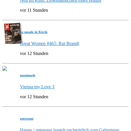
Neu im Kino: Lebensansichten eines Huhns
vor 11 Stunden
Le monde de Kitchi
Great Women #465: Rut Brandt
vor 12 Stunden
mamimade
Vienna my Love 3
vor 12 Stunden
antetanni
Happy | antetanni bastelt nachträglich zum Geburtstag