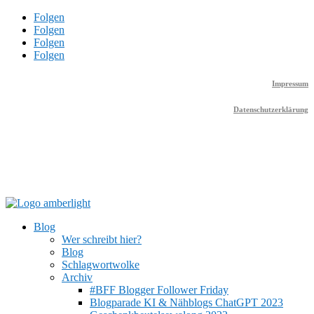
Folgen
Folgen
Folgen
Folgen
Impressum
Datenschutzerklärung
Blog
Wer schreibt hier?
Blog
Schlagwortwolke
Archiv
#BFF Blogger Follower Friday
Blogparade KI & Nähblogs ChatGPT 2023