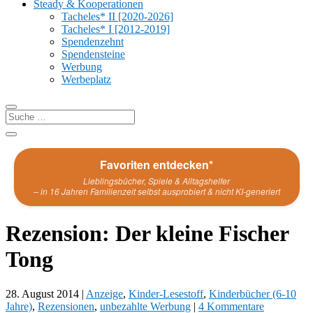
Steady & Kooperationen
Tacheles* II [2020-2026]
Tacheles* I [2012-2019]
Spendenzehnt
Spendensteine
Werbung
Werbeplatz
Favoriten entdecken*
Lieblingsbücher, Spiele & Alltagshelfer
– in 16 Jahren Familienzeit selbst ausprobiert & nicht KI-generiert
Rezension: Der kleine Fischer
Tong
28. August 2014
|
Anzeige
,
Kinder-Lesestoff
,
Kinderbücher (6-10
Jahre)
,
Rezensionen
,
unbezahlte Werbung
|
4 Kommentare