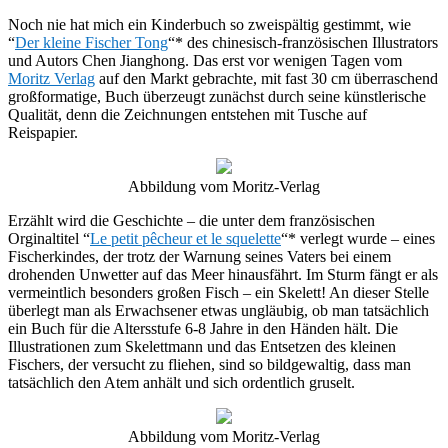
Noch nie hat mich ein Kinderbuch so zweispältig gestimmt, wie
“
Der kleine Fischer Tong
“* des chinesisch-französischen Illustrators
und Autors Chen Jianghong. Das erst vor wenigen Tagen vom
Moritz Verlag
auf den Markt gebrachte, mit fast 30 cm überraschend
großformatige, Buch überzeugt zunächst durch seine künstlerische
Qualität, denn die Zeichnungen entstehen mit Tusche auf
Reispapier.
Abbildung vom Moritz-Verlag
Erzählt wird die Geschichte – die unter dem französischen
Orginaltitel “
Le petit pêcheur et le squelette
“* verlegt wurde – eines
Fischerkindes, der trotz der Warnung seines Vaters bei einem
drohenden Unwetter auf das Meer hinausfährt. Im Sturm fängt er als
vermeintlich besonders großen Fisch – ein Skelett! An dieser Stelle
überlegt man als Erwachsener etwas ungläubig, ob man tatsächlich
ein Buch für die Altersstufe 6-8 Jahre in den Händen hält. Die
Illustrationen zum Skelettmann und das Entsetzen des kleinen
Fischers, der versucht zu fliehen, sind so bildgewaltig, dass man
tatsächlich den Atem anhält und sich ordentlich gruselt.
Abbildung vom Moritz-Verlag