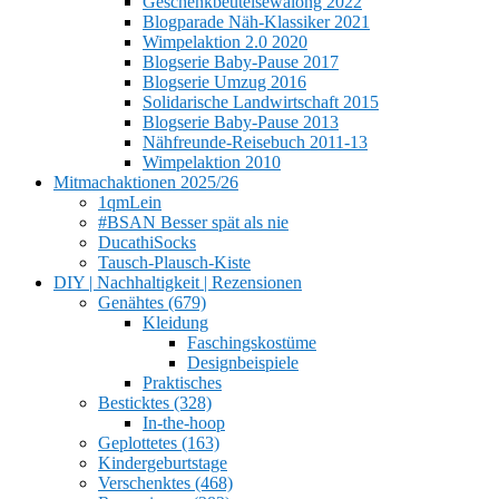
Geschenkbeutelsewalong 2022
Blogparade Näh-Klassiker 2021
Wimpelaktion 2.0 2020
Blogserie Baby-Pause 2017
Blogserie Umzug 2016
Solidarische Landwirtschaft 2015
Blogserie Baby-Pause 2013
Nähfreunde-Reisebuch 2011-13
Wimpelaktion 2010
Mitmachaktionen 2025/26
1qmLein
#BSAN Besser spät als nie
DucathiSocks
Tausch-Plausch-Kiste
DIY | Nachhaltigkeit | Rezensionen
Genähtes (679)
Kleidung
Faschingskostüme
Designbeispiele
Praktisches
Besticktes (328)
In-the-hoop
Geplottetes (163)
Kindergeburtstage
Verschenktes (468)