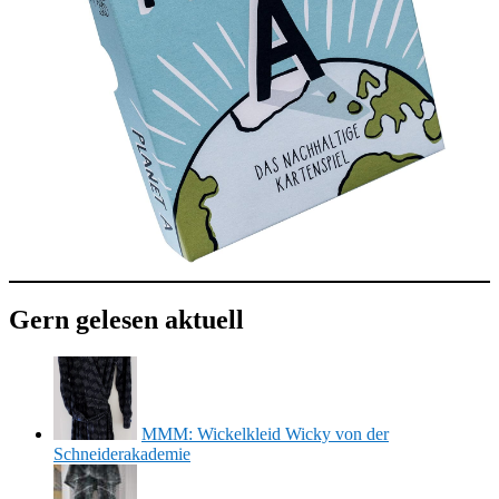
Gern gelesen aktuell
MMM: Wickelkleid Wicky von der
Schneiderakademie