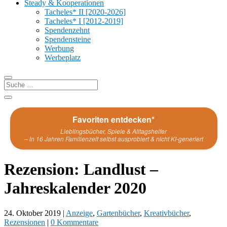
Steady & Kooperationen
Tacheles* II [2020-2026]
Tacheles* I [2012-2019]
Spendenzehnt
Spendensteine
Werbung
Werbeplatz
Favoriten entdecken*
Lieblingsbücher, Spiele & Alltagshelfer
– in 16 Jahren Familienzeit selbst ausprobiert & nicht KI-generiert
Rezension: Landlust –
Jahreskalender 2020
24. Oktober 2019
|
Anzeige
,
Gartenbücher
,
Kreativbücher
,
Rezensionen
|
0 Kommentare