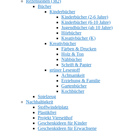
Rezensionen (382)
Bücher
Kinderbücher
Kinderbücher (2-6 Jahre)
Kinderbücher (6-10 Jahre)
Jugendbücher (ab 10 Jahre)
Hörbücher
Kreativbücher (K)
Kreativbücher
Färben & Drucken
Holz & Ton
Nähbücher
Schrift & Papier
grüner Lesestoff
Achtsamkeit
Erziehung & Familie
Gartenbücher
Kochbücher
Spielzeug
Nachhaltigkeit
Stoffwindelplatz
Plastikfrei
Projekt Vierseithof
Geschenkideen für Kinder
Geschenkideen für Erwachsene