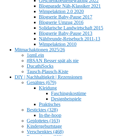
Geschenkbeutelsewalong 2022
Blogparade Näh-Klassiker 2021
Wimpelaktion 2.0 2020
Blogserie Baby-Pause 2017
Blogserie Umzug 2016
Solidarische Landwirtschaft 2015
Blogserie Baby-Pause 2013
Nähfreunde-Reisebuch 2011-13
Wimpelaktion 2010
Mitmachaktionen 2025/26
1qmLein
#BSAN Besser spät als nie
DucathiSocks
Tausch-Plausch-Kiste
DIY | Nachhaltigkeit | Rezensionen
Genähtes (679)
Kleidung
Faschingskostüme
Designbeispiele
Praktisches
Besticktes (328)
In-the-hoop
Geplottetes (163)
Kindergeburtstage
Verschenktes (468)