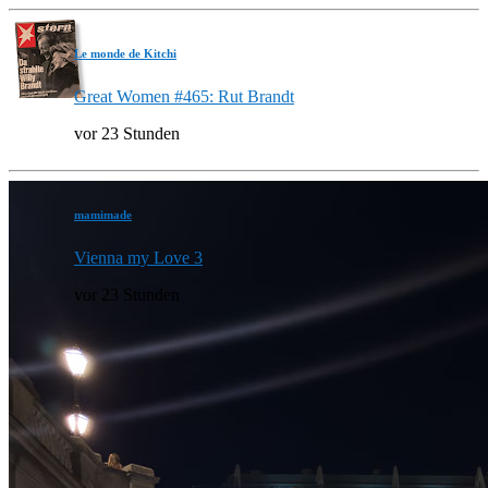
Le monde de Kitchi
Great Women #465: Rut Brandt
vor 23 Stunden
mamimade
Vienna my Love 3
vor 23 Stunden