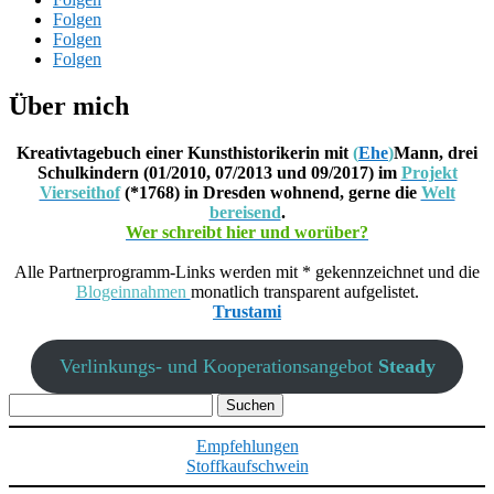
Folgen
Folgen
Folgen
Über mich
Kreativtagebuch einer Kunsthistorikerin mit
(
Ehe
)
Mann, drei
Schulkindern (01/2010, 07/2013 und 09/2017) im
Projekt
Vierseithof
(*1768) in Dresden wohnend, gerne die
Welt
bereisend
.
Wer schreibt hier und worüber?
Alle Partnerprogramm-Links werden mit * gekennzeichnet und die
Blogeinnahmen
monatlich transparent aufgelistet.
Trustami
Verlinkungs- und Kooperationsangebot
Steady
Suchen
nach:
Empfehlungen
Stoffkaufschwein