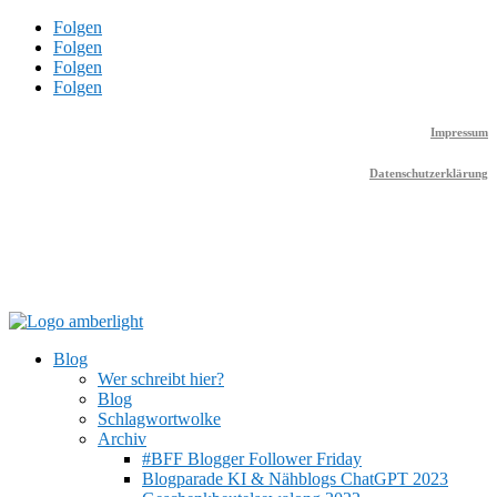
Folgen
Folgen
Folgen
Folgen
Impressum
Datenschutzerklärung
Blog
Wer schreibt hier?
Blog
Schlagwortwolke
Archiv
#BFF Blogger Follower Friday
Blogparade KI & Nähblogs ChatGPT 2023