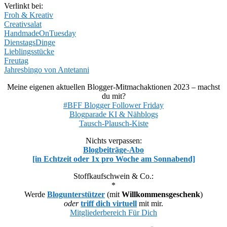
Verlinkt bei:
Froh & Kreativ
Creativsalat
HandmadeOnTuesday
DienstagsDinge
Lieblingsstücke
Freutag
Jahresbingo von Antetanni
Meine eigenen aktuellen Blogger-Mitmachaktionen 2023 – machst
du mit?
#BFF Blogger Follower Friday
Blogparade KI & Nähblogs
Tausch-Plausch-Kiste
Nichts verpassen:
Blogbeiträge-Abo
[in Echtzeit oder 1x pro Woche am Sonnabend]
Stoffkaufschwein & Co.:
*
Werde
Blogunterstützer
(mit
Willkommensgeschenk
)
oder
triff dich virtuell
mit mir.
Mitgliederbereich Für Dich