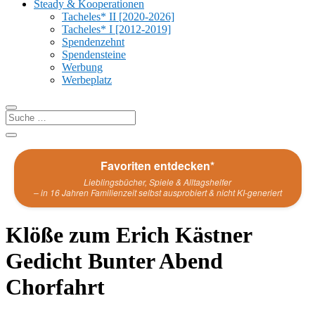
Steady & Kooperationen
Tacheles* II [2020-2026]
Tacheles* I [2012-2019]
Spendenzehnt
Spendensteine
Werbung
Werbeplatz
Favoriten entdecken*
Lieblingsbücher, Spiele & Alltagshelfer
– in 16 Jahren Familienzeit selbst ausprobiert & nicht KI-generiert
Klöße zum Erich Kästner
Gedicht Bunter Abend
Chorfahrt