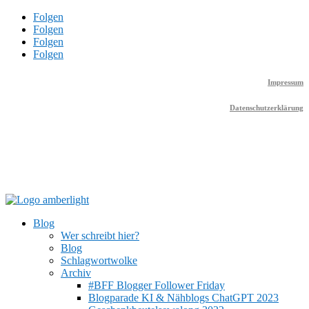
Folgen
Folgen
Folgen
Folgen
Impressum
Datenschutzerklärung
Blog
Wer schreibt hier?
Blog
Schlagwortwolke
Archiv
#BFF Blogger Follower Friday
Blogparade KI & Nähblogs ChatGPT 2023