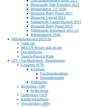
Geschenkbeutelsewalong 2022
Blogparade Näh-Klassiker 2021
Wimpelaktion 2.0 2020
Blogserie Baby-Pause 2017
Blogserie Umzug 2016
Solidarische Landwirtschaft 2015
Blogserie Baby-Pause 2013
Nähfreunde-Reisebuch 2011-13
Wimpelaktion 2010
Mitmachaktionen 2025/26
1qmLein
#BSAN Besser spät als nie
DucathiSocks
Tausch-Plausch-Kiste
DIY | Nachhaltigkeit | Rezensionen
Genähtes (679)
Kleidung
Faschingskostüme
Designbeispiele
Praktisches
Besticktes (328)
In-the-hoop
Geplottetes (163)
Kindergeburtstage
Verschenktes (468)