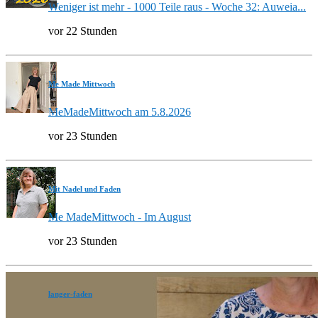
Weniger ist mehr - 1000 Teile raus - Woche 32: Auweia...
vor 22 Stunden
Me Made Mittwoch
MeMadeMittwoch am 5.8.2026
vor 23 Stunden
Mit Nadel und Faden
Me MadeMittwoch - Im August
vor 23 Stunden
langer-faden