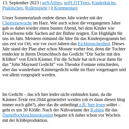
13. September 2023
|
geNÄHtes
,
gePLOTTetes
,
Kinderküche
,
Praktisches
,
Rollenspiele
|
0 Kommentare
Unser Sommerurlaub endete dieses Jahr wieder mit der
Chorreisewoche
im Harz. Wie auch schon die vergangenen Jahre
gab es dabei wieder einen bunten Abend, bei dem Kinder wie
Erwachsene tolle Sachen auf der Bühne zeigten. Ein Highlight für
uns im Jahr. Meistens entstand die Idee für das Kinderprogramm bei
uns erst vor Ort, wie vor zwei Jahren das
Eichhörnchenlied
. Dieses
Jahr stand der Plan aber schon Monate vorher fest, denn die Tochter
entdeckte in ihrem Deutschbuch das Gedicht “Die Sache mit den
Klößen” von Erich Kästner. Für die Schule hat sich zwar dann für
das “John Maynard Gedicht” von Theodor Fontane entschieden,
aber das wunderbare Kästnergedicht sollte im Harz vorgetragen und
vor allem vorgespielt werden.
Im Gedicht – das ich hier leider nicht einbinden kann, da die
Kästner-Texte erst 2044 gemeinfrei werden (ob es dann diesen blog
immer noch gibt?), aber das ihr unbedingt
z.B. hier lesen
solltet –
geht es um 30 Klöße. Nach der Nähvariante der
Kohlen
für das
Dampflockfaschingskostüm
begann ich daher schon vor Wochen
mit der Klößeproduktion.