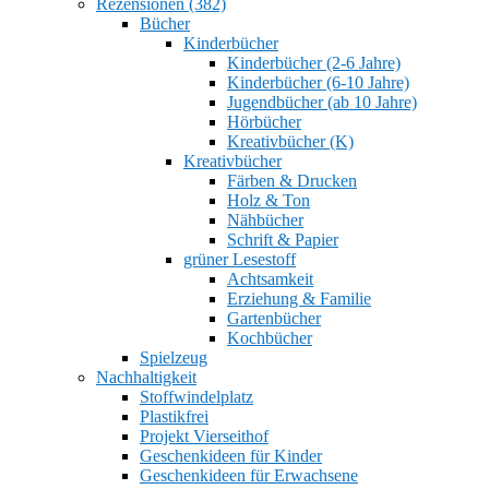
Rezensionen (382)
Bücher
Kinderbücher
Kinderbücher (2-6 Jahre)
Kinderbücher (6-10 Jahre)
Jugendbücher (ab 10 Jahre)
Hörbücher
Kreativbücher (K)
Kreativbücher
Färben & Drucken
Holz & Ton
Nähbücher
Schrift & Papier
grüner Lesestoff
Achtsamkeit
Erziehung & Familie
Gartenbücher
Kochbücher
Spielzeug
Nachhaltigkeit
Stoffwindelplatz
Plastikfrei
Projekt Vierseithof
Geschenkideen für Kinder
Geschenkideen für Erwachsene