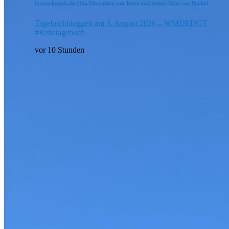
Grossekoepfe.de | Ein Elternblog mit Ihrer und Seiner Sicht aus Berlin!
Tagebuchbloggen am 5. August 2026 – WMDEDGT
#Rehatagebuch
vor 10 Stunden