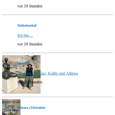
vor 19 Stunden
Heldenhaushalt
Ich bin…
vor 19 Stunden
3hefecit.eu
Sommer mit Juno, Kallio und Athena
vor 21 Stunden
Valomea's Flickenkiste