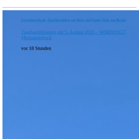
Grossekoepfe.de | Ein Elternblog mit Ihrer und Seiner Sicht aus Berlin!
Tagebuchbloggen am 5. August 2026 – WMDEDGT
#Rehatagebuch
vor 18 Stunden