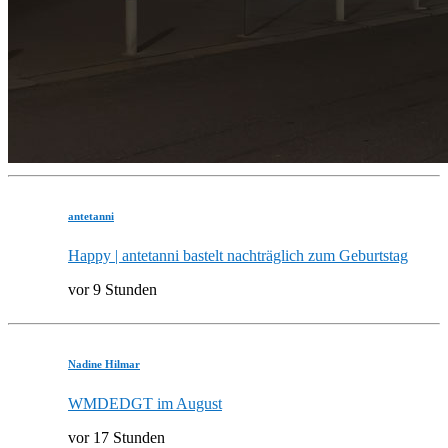
antetanni
Happy | antetanni bastelt nachträglich zum Geburtstag
vor 9 Stunden
Nadine Hilmar
WMDEDGT im August
vor 17 Stunden