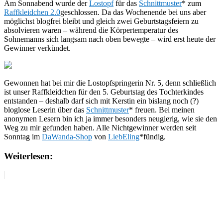
Am Sonnabend wurde der
Lostopf
für das
Schnittmuster
* zum
Raffkleidchen 2.0
geschlossen. Da das Wochenende bei uns aber
möglichst blogfrei bleibt und gleich zwei Geburtstagsfeiern zu
absolvieren waren – während die Körpertemperatur des
Sohnemanns sich langsam nach oben bewegte – wird erst heute der
Gewinner verkündet.
Gewonnen hat bei mir die Lostopfspringerin Nr. 5, denn schließlich
ist unser Raffkleidchen für den 5. Geburtstag des Tochterkindes
entstanden – deshalb darf sich mit Kerstin ein bislang noch (?)
bloglose Leserin über das
Schnittmuster
* freuen. Bei meinen
anonymen Lesern bin ich ja immer besonders neugierig, wie sie den
Weg zu mir gefunden haben. Alle Nichtgewinner werden seit
Sonntag im
DaWanda-Shop
von
LiebEling
*fündig.
Weiterlesen: