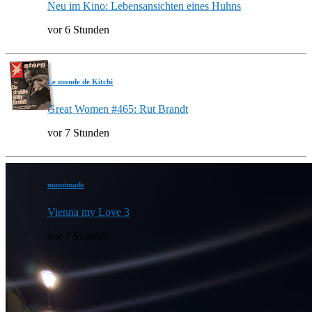
Neu im Kino: Lebensansichten eines Huhns
vor 6 Stunden
Le monde de Kitchi
Great Women #465: Rut Brandt
vor 7 Stunden
mamimade
Vienna my Love 3
vor 7 Stunden