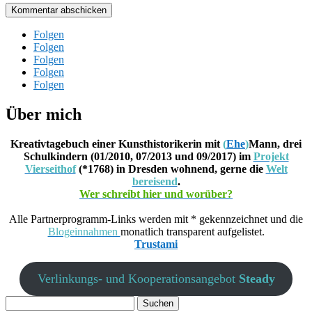
Kommentar abschicken
Folgen
Folgen
Folgen
Folgen
Folgen
Über mich
Kreativtagebuch einer Kunsthistorikerin mit
(
Ehe
)
Mann, drei
Schulkindern (01/2010, 07/2013 und 09/2017) im
Projekt
Vierseithof
(*1768) in Dresden wohnend, gerne die
Welt
bereisend
.
Wer schreibt hier und worüber?
Alle Partnerprogramm-Links werden mit * gekennzeichnet und die
Blogeinnahmen
monatlich transparent aufgelistet.
Trustami
Verlinkungs- und Kooperationsangebot
Steady
Suchen