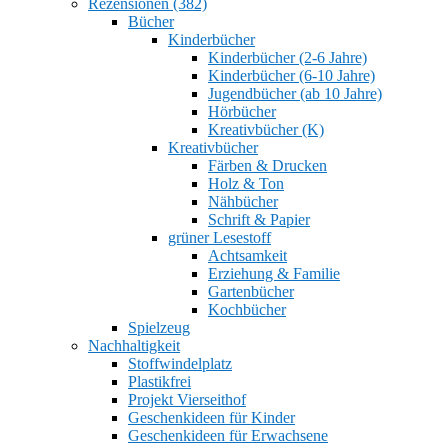
Rezensionen (382)
Bücher
Kinderbücher
Kinderbücher (2-6 Jahre)
Kinderbücher (6-10 Jahre)
Jugendbücher (ab 10 Jahre)
Hörbücher
Kreativbücher (K)
Kreativbücher
Färben & Drucken
Holz & Ton
Nähbücher
Schrift & Papier
grüner Lesestoff
Achtsamkeit
Erziehung & Familie
Gartenbücher
Kochbücher
Spielzeug
Nachhaltigkeit
Stoffwindelplatz
Plastikfrei
Projekt Vierseithof
Geschenkideen für Kinder
Geschenkideen für Erwachsene