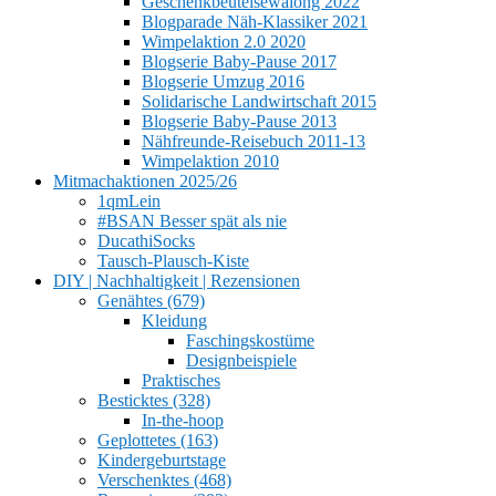
Geschenkbeutelsewalong 2022
Blogparade Näh-Klassiker 2021
Wimpelaktion 2.0 2020
Blogserie Baby-Pause 2017
Blogserie Umzug 2016
Solidarische Landwirtschaft 2015
Blogserie Baby-Pause 2013
Nähfreunde-Reisebuch 2011-13
Wimpelaktion 2010
Mitmachaktionen 2025/26
1qmLein
#BSAN Besser spät als nie
DucathiSocks
Tausch-Plausch-Kiste
DIY | Nachhaltigkeit | Rezensionen
Genähtes (679)
Kleidung
Faschingskostüme
Designbeispiele
Praktisches
Besticktes (328)
In-the-hoop
Geplottetes (163)
Kindergeburtstage
Verschenktes (468)