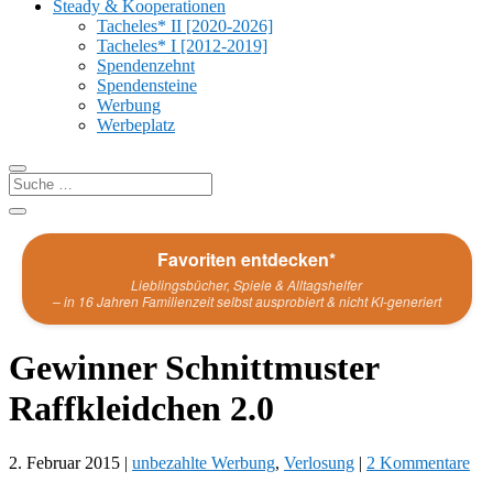
Steady & Kooperationen
Tacheles* II [2020-2026]
Tacheles* I [2012-2019]
Spendenzehnt
Spendensteine
Werbung
Werbeplatz
Favoriten entdecken*
Lieblingsbücher, Spiele & Alltagshelfer
– in 16 Jahren Familienzeit selbst ausprobiert & nicht KI-generiert
Gewinner Schnittmuster
Raffkleidchen 2.0
2. Februar 2015
|
unbezahlte Werbung
,
Verlosung
|
2 Kommentare