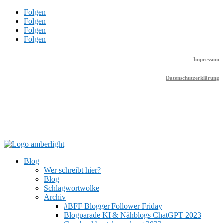
Folgen
Folgen
Folgen
Folgen
Impressum
Datenschutzerklärung
Blog
Wer schreibt hier?
Blog
Schlagwortwolke
Archiv
#BFF Blogger Follower Friday
Blogparade KI & Nähblogs ChatGPT 2023