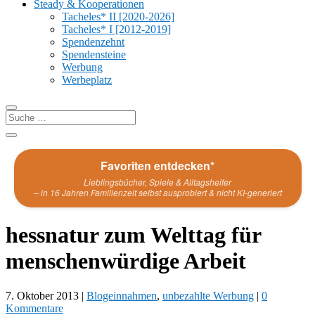
Steady & Kooperationen
Tacheles* II [2020-2026]
Tacheles* I [2012-2019]
Spendenzehnt
Spendensteine
Werbung
Werbeplatz
Favoriten entdecken*
Lieblingsbücher, Spiele & Alltagshelfer
– in 16 Jahren Familienzeit selbst ausprobiert & nicht KI-generiert
hessnatur zum Welttag für
menschenwürdige Arbeit
7. Oktober 2013
|
Blogeinnahmen
,
unbezahlte Werbung
|
0
Kommentare