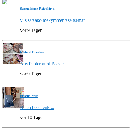
Suomalainen Päiväkirja
viisisataakolmekymmentäseitsemän
vor 9 Tagen
Kleinod Dresden
Aus Papier wird Poesie
vor 9 Tagen
Frische Brise
Reich beschenkt...
vor 10 Tagen