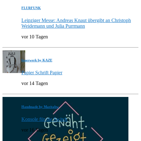
FLURFUNK
Leipziger Messe: Andreas Knaut übergibt an Christoph
Weidemann und Julia Purrmann
vor 10 Tagen
feuerwerk by KAZE
Papier Schrift Papier
vor 14 Tagen
Handmade by Maritabw
Konsole für die Switch
vor 16 Tagen