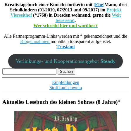
Kreativtagebuch einer Kunsthistorikerin mit
(
Ehe
)
Mann, drei
Schulkindern (01/2010, 07/2013 und 09/2017) im
Projekt
Vierseithof
(*1768) in Dresden wohnend, gerne die
Welt
bereisend
.
Wer schreibt hier und worüber?
Alle Partnerprogramm-Links werden mit * gekennzeichnet und die
Blogeinnahmen
monatlich transparent aufgelistet.
Trustami
Verlinkungs- und Kooperationsangebot
Steady
Suchen
nach:
Empfehlungen
Stoffkaufschwein
Aktuelles Lesebuch des kleinen Sohnes (8 Jahre)*