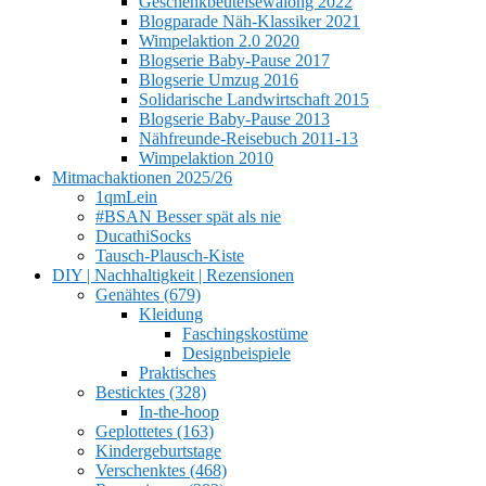
Geschenkbeutelsewalong 2022
Blogparade Näh-Klassiker 2021
Wimpelaktion 2.0 2020
Blogserie Baby-Pause 2017
Blogserie Umzug 2016
Solidarische Landwirtschaft 2015
Blogserie Baby-Pause 2013
Nähfreunde-Reisebuch 2011-13
Wimpelaktion 2010
Mitmachaktionen 2025/26
1qmLein
#BSAN Besser spät als nie
DucathiSocks
Tausch-Plausch-Kiste
DIY | Nachhaltigkeit | Rezensionen
Genähtes (679)
Kleidung
Faschingskostüme
Designbeispiele
Praktisches
Besticktes (328)
In-the-hoop
Geplottetes (163)
Kindergeburtstage
Verschenktes (468)