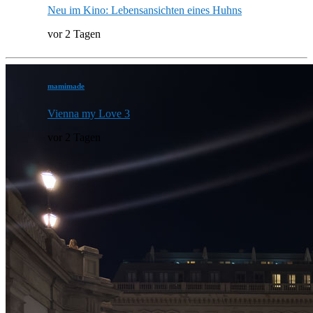
Neu im Kino: Lebensansichten eines Huhns
vor 2 Tagen
mamimade
Vienna my Love 3
vor 2 Tagen