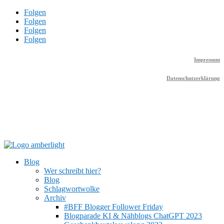
Folgen
Folgen
Folgen
Folgen
Impressum
Datenschutzerklärung
Blog
Wer schreibt hier?
Blog
Schlagwortwolke
Archiv
#BFF Blogger Follower Friday
Blogparade KI & Nähblogs ChatGPT 2023