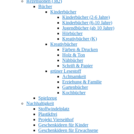
Rezensionen (382)
Bücher
Kinderbücher
Kinderbücher (2-6 Jahre)
Kinderbücher (6-10 Jahre)
Jugendbücher (ab 10 Jahre)
Hörbücher
Kreativbücher (K)
Kreativbücher
Färben & Drucken
Holz & Ton
Nähbücher
Schrift & Papier
grüner Lesestoff
Achtsamkeit
Erziehung & Familie
Gartenbücher
Kochbücher
Spielzeug
Nachhaltigkeit
Stoffwindelplatz
Plastikfrei
Projekt Vierseithof
Geschenkideen für Kinder
Geschenkideen für Erwachsene