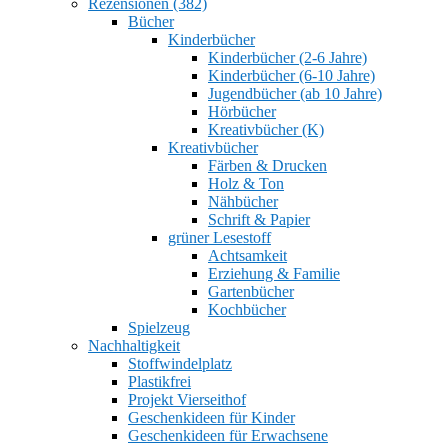
Rezensionen (382)
Bücher
Kinderbücher
Kinderbücher (2-6 Jahre)
Kinderbücher (6-10 Jahre)
Jugendbücher (ab 10 Jahre)
Hörbücher
Kreativbücher (K)
Kreativbücher
Färben & Drucken
Holz & Ton
Nähbücher
Schrift & Papier
grüner Lesestoff
Achtsamkeit
Erziehung & Familie
Gartenbücher
Kochbücher
Spielzeug
Nachhaltigkeit
Stoffwindelplatz
Plastikfrei
Projekt Vierseithof
Geschenkideen für Kinder
Geschenkideen für Erwachsene