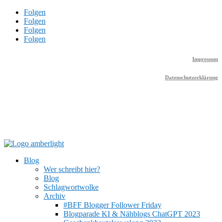
Folgen
Folgen
Folgen
Folgen
Impressum
Datenschutzerklärung
Blog
Wer schreibt hier?
Blog
Schlagwortwolke
Archiv
#BFF Blogger Follower Friday
Blogparade KI & Nähblogs ChatGPT 2023