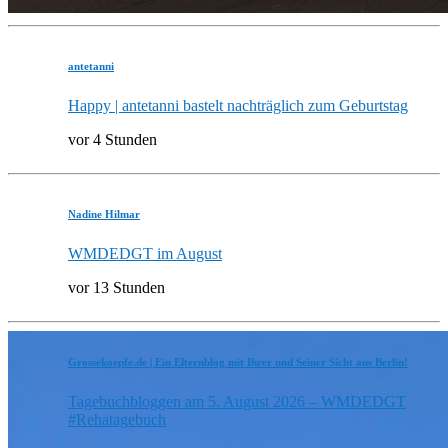
antetanni
Happy | antetanni bastelt nachträglich zum Geburtstag
vor 4 Stunden
Nadine Hilmar
WMDEDGT im August
vor 13 Stunden
Grossekoepfe.de | Ein Elternblog mit Ihrer und Seiner Sicht aus Berlin!
Tagebuchbloggen am 5. August 2026 – WMDEDGT
#Rehatagebuch