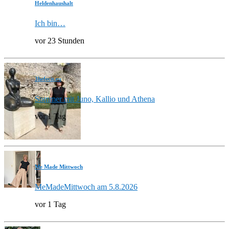
Heldenhaushalt
Ich bin…
vor 23 Stunden
3hefecit.eu
Sommer mit Juno, Kallio und Athena
vor 1 Tag
Me Made Mittwoch
MeMadeMittwoch am 5.8.2026
vor 1 Tag