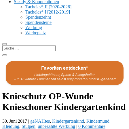
Steady & Kooperationen
Tacheles* II [2020-2026]
Tacheles* I [2012-2019]
Spendenzehnt
Spendensteine
Werbung
Werbeplatz
Favoriten entdecken*
Lieblingsbücher, Spiele & Alltagshelfer
– in 16 Jahren Familienzeit selbst ausprobiert & nicht KI-generiert
Knieschutz OP-Wunde
Knieschoner Kindergartenkind
30. Juni 2017
|
geNÄHtes
,
Kindergartenkind
,
Kindermund
,
Kleidung
,
Stulpen
,
unbezahlte Werbung
|
0 Kommentare