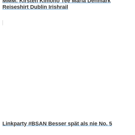
MMM: Kirsten Kimono Tee Maria Denmark
Reiseshirt Dublin Irishrail
Linkparty #BSAN Besser spät als nie No. 5