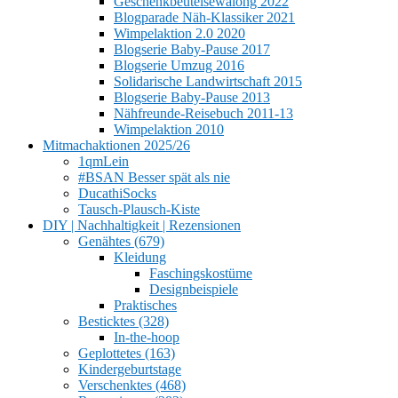
Geschenkbeutelsewalong 2022
Blogparade Näh-Klassiker 2021
Wimpelaktion 2.0 2020
Blogserie Baby-Pause 2017
Blogserie Umzug 2016
Solidarische Landwirtschaft 2015
Blogserie Baby-Pause 2013
Nähfreunde-Reisebuch 2011-13
Wimpelaktion 2010
Mitmachaktionen 2025/26
1qmLein
#BSAN Besser spät als nie
DucathiSocks
Tausch-Plausch-Kiste
DIY | Nachhaltigkeit | Rezensionen
Genähtes (679)
Kleidung
Faschingskostüme
Designbeispiele
Praktisches
Besticktes (328)
In-the-hoop
Geplottetes (163)
Kindergeburtstage
Verschenktes (468)