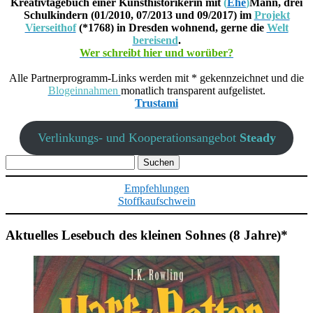
Kreativtagebuch einer Kunsthistorikerin mit
(
Ehe
)
Mann, drei
Schulkindern (01/2010, 07/2013 und 09/2017) im
Projekt
Vierseithof
(*1768) in Dresden wohnend, gerne die
Welt
bereisend
.
Wer schreibt hier und worüber?
Alle Partnerprogramm-Links werden mit * gekennzeichnet und die
Blogeinnahmen
monatlich transparent aufgelistet.
Trustami
Verlinkungs- und Kooperationsangebot
Steady
Suchen
nach:
Empfehlungen
Stoffkaufschwein
Aktuelles Lesebuch des kleinen Sohnes (8 Jahre)*