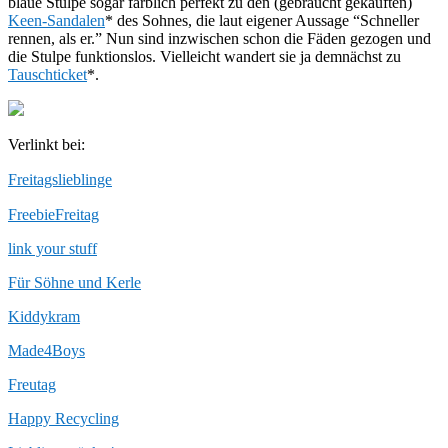
blaue Stulpe sogar farblich perfekt zu den (gebraucht gekauften)
Keen-Sandalen
* des Sohnes, die laut eigener Aussage “Schneller
rennen, als er.” Nun sind inzwischen schon die Fäden gezogen und
die Stulpe funktionslos. Vielleicht wandert sie ja demnächst zu
Tauschticket
*.
Verlinkt bei:
Freitagslieblinge
FreebieFreitag
link your stuff
Für Söhne und Kerle
Kiddykram
Made4Boys
Freutag
Happy Recycling