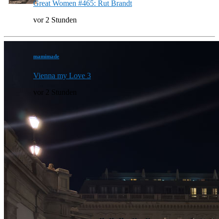
Great Women #465: Rut Brandt
vor 2 Stunden
mamimade
Vienna my Love 3
vor 2 Stunden