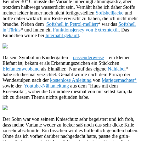
Bei über 30° C musste die Variante unbedingt atmungsaktiv, aber
trotzdem halbwegs wasserdicht sein. Vernäht habe ich daher Stoffe
meiner leider immer noch nicht fertiggestellten
Softshelljacke
und
hoffe dabei wirklich nur Reste erwischt zu haben, die ich nicht mehr
brauche. Neben dem
Softshell in Petrol-melliert
* war das
Softshell
in Türkis
* und Innen ein
Funktionsjersey von Extremtextil
. Das
Bündchen wurde bei
Internaht gekauft
.
Da sein Symbol im Kindergarten –
passenderweise
– ein kleiner
Elefant ist, bekam er als Erkennungszeichen ein Stückchen
Elefantenwebband
als Einnäher. Nur auf das eigene
Nählabel
*
habe ich diesmal verzichtet. Genäht wurde nach dem Prinzip der
Wendestulpen nach der
kostenlose Anleitung
von
Mariegemachtes*
sowie der
Youtube-Nähanleitung
aus dem “Haus mit dem
Rosensofa”, wobei die Grundidee diesmal von mir selbst kam, da
ich zu diesem Thema nichts gefunden habe.
Der Sohn war von seinem Knieschutz sehr begeistert und ich froh,
dass meine Variante weder zu locker saß noch das sehr dicke Knie
zu sehr abschnürte. Ein bisschen wird es hoffentlich geholfen haben.
Ohne das ich vorher darüber nachgedacht hatte, passte die grün-