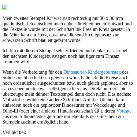
Mein zweites Stempel-Kit war statt rechteckig mit 30 x 30 mm
quadratisch. Ich entschied mich daher für einen neuen Entwurf und
die Textzeile wurde mit der Schriftart Ink Free im Kreis gesetzt. In
die Mitte kam ein Herz, dass anschließend im Gegensatz zur
schwarzen Schrift blau eingefärbt wurde.
Ich bin mit diesem Stempel sehr zufrieden und denke, dass er bei
den nächsten Kindergeburtstagen noch häufiger zum Einsatz
kommen wird.
Wenn die Vorbereitung für den
Dinosaurier-Kindergeburtstag
des
Sohnes nicht so hektisch gewesen wäre, hätte ich die Kreise auch
noch ordentlicher ausgeschnitten bzw. auch gleich geplottet, aber so
sah es eben noch etwas selbstgemachter aus. Direkt auf der Tüte
überzeugte mein dünner Textstempel dann doch nicht. Das nächste
Mal wird es wohle eine andere Schriftart. Auf die Tütchen kam
außerdem noch ein geplotteter Dinosaurier mit Wackelauge und
Dino-Ei (oder einer anderen Hinterlassenschaft 😉 ), deren
Vorlage
aus dem Silhouettedesign Store mir ebenfalls der Gutschein zur
Stempelmaschine ermöglicht hatte.
Verlinkt bei: