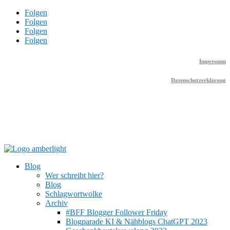
Folgen
Folgen
Folgen
Folgen
Impressum
Datenschutzerklärung
Blog
Wer schreibt hier?
Blog
Schlagwortwolke
Archiv
#BFF Blogger Follower Friday
Blogparade KI & Nähblogs ChatGPT 2023