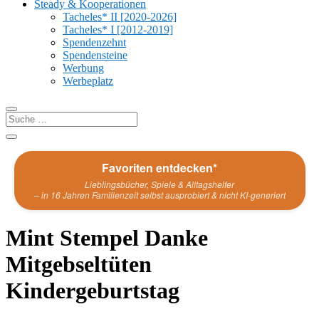
Steady & Kooperationen
Tacheles* II [2020-2026]
Tacheles* I [2012-2019]
Spendenzehnt
Spendensteine
Werbung
Werbeplatz
Favoriten entdecken*
Lieblingsbücher, Spiele & Alltagshelfer
– in 16 Jahren Familienzeit selbst ausprobiert & nicht KI-generiert
Mint Stempel Danke
Mitgebseltüten
Kindergeburtstag