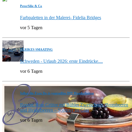
PeterSilie & Co
Farbpaletten in der Malerei- Fidelia Bridges
vor 5 Tagen
ULRIKES SMAATING
Schweden - Urlaub 2026: erste Eindrücke....
vor 6 Tagen
Selbst-die-Frau Do-it-yourselfies DIY Handarbeiten
Rezept: Rote Grütze mit Bühler Zwetschgen, Brombeeren
und Heidelbeeren – Sommer im Glas
vor 6 Tagen