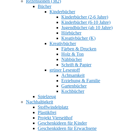
Rezensionen (382)
Bücher
Kinderbücher
Kinderbücher (2-6 Jahre)
Kinderbücher (6-10 Jahre)
Jugendbücher (ab 10 Jahre)
Hörbücher
Kreativbücher (K)
Kreativbücher
Färben & Drucken
Holz & Ton
Nähbücher
Schrift & Papier
grüner Lesestoff
Achtsamkeit
Erziehung & Familie
Gartenbücher
Kochbücher
Spielzeug
Nachhaltigkeit
Stoffwindelplatz
Plastikfrei
Projekt Vierseithof
Geschenkideen für Kinder
Geschenkideen für Erwachsene