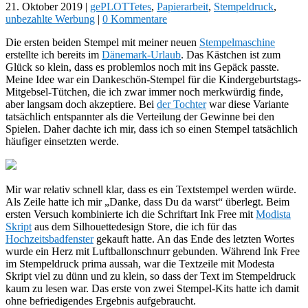
21. Oktober 2019
|
gePLOTTetes
,
Papierarbeit
,
Stempeldruck
,
unbezahlte Werbung
|
0 Kommentare
Die ersten beiden Stempel mit meiner neuen
Stempelmaschine
erstellte ich bereits im
Dänemark-Urlaub
. Das Kästchen ist zum
Glück so klein, dass es problemlos noch mit ins Gepäck passte.
Meine Idee war ein Dankeschön-Stempel für die Kindergeburtstags-
Mitgebsel-Tütchen, die ich zwar immer noch merkwürdig finde,
aber langsam doch akzeptiere. Bei
der Tochter
war diese Variante
tatsächlich entspannter als die Verteilung der Gewinne bei den
Spielen. Daher dachte ich mir, dass ich so einen Stempel tatsächlich
häufiger einsetzten werde.
Mir war relativ schnell klar, dass es ein Textstempel werden würde.
Als Zeile hatte ich mir „Danke, dass Du da warst“ überlegt. Beim
ersten Versuch kombinierte ich die Schriftart Ink Free mit
Modista
Skript
aus dem Silhouettedesign Store, die ich für das
Hochzeitsbadfenster
gekauft hatte. An das Ende des letzten Wortes
wurde ein Herz mit Luftballonschnurr gebunden. Während Ink Free
im Stempeldruck prima aussah, war die Textzeile mit Modesta
Skript viel zu dünn und zu klein, so dass der Text im Stempeldruck
kaum zu lesen war. Das erste von zwei Stempel-Kits hatte ich damit
ohne befriedigendes Ergebnis aufgebraucht.