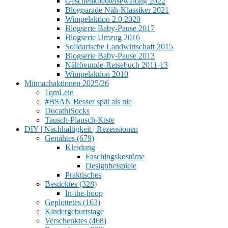
Geschenkbeutelsewalong 2022
Blogparade Näh-Klassiker 2021
Wimpelaktion 2.0 2020
Blogserie Baby-Pause 2017
Blogserie Umzug 2016
Solidarische Landwirtschaft 2015
Blogserie Baby-Pause 2013
Nähfreunde-Reisebuch 2011-13
Wimpelaktion 2010
Mitmachaktionen 2025/26
1qmLein
#BSAN Besser spät als nie
DucathiSocks
Tausch-Plausch-Kiste
DIY | Nachhaltigkeit | Rezensionen
Genähtes (679)
Kleidung
Faschingskostüme
Designbeispiele
Praktisches
Besticktes (328)
In-the-hoop
Geplottetes (163)
Kindergeburtstage
Verschenktes (468)