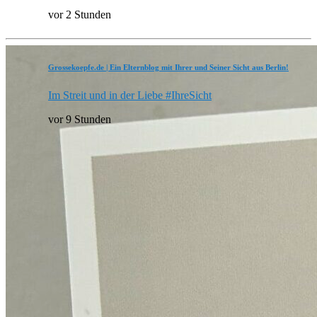
vor 2 Stunden
Grossekoepfe.de | Ein Elternblog mit Ihrer und Seiner Sicht aus Berlin!
Im Streit und in der Liebe #IhreSicht
vor 9 Stunden