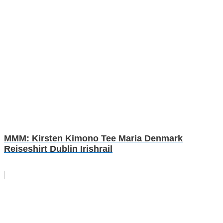
MMM: Kirsten Kimono Tee Maria Denmark
Reiseshirt Dublin Irishrail