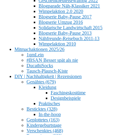
Geschenkbeutelsewalong 2022
Blogparade Näh-Klassiker 2021
Wimpelaktion 2.0 2020
Blogserie Baby-Pause 2017
Blogserie Umzug 2016
Solidarische Landwirtschaft 2015
Blogserie Baby-Pause 2013
Nähfreunde-Reisebuch 2011-13
Wimpelaktion 2010
Mitmachaktionen 2025/26
1qmLein
#BSAN Besser spät als nie
DucathiSocks
Tausch-Plausch-Kiste
DIY | Nachhaltigkeit | Rezensionen
Genähtes (679)
Kleidung
Faschingskostüme
Designbeispiele
Praktisches
Besticktes (328)
In-the-hoop
Geplottetes (163)
Kindergeburtstage
Verschenktes (468)