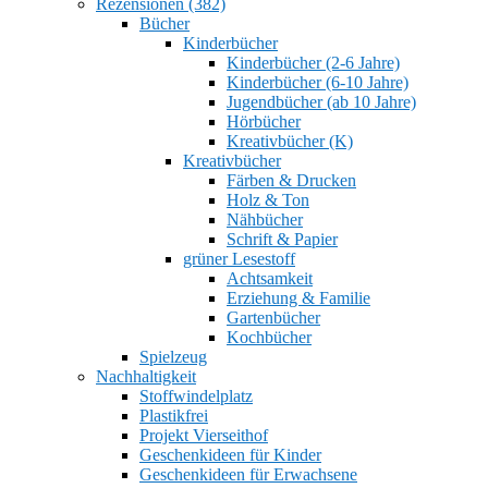
Rezensionen (382)
Bücher
Kinderbücher
Kinderbücher (2-6 Jahre)
Kinderbücher (6-10 Jahre)
Jugendbücher (ab 10 Jahre)
Hörbücher
Kreativbücher (K)
Kreativbücher
Färben & Drucken
Holz & Ton
Nähbücher
Schrift & Papier
grüner Lesestoff
Achtsamkeit
Erziehung & Familie
Gartenbücher
Kochbücher
Spielzeug
Nachhaltigkeit
Stoffwindelplatz
Plastikfrei
Projekt Vierseithof
Geschenkideen für Kinder
Geschenkideen für Erwachsene