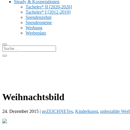
Steady & Kooperationen
Tacheles* II [2020-2026]
Tacheles* I [2012-2019]
Spendenzehnt
Spendensteine
Werbung
Werbeplatz
Weihnachtsbild
24. Dezember 2015
|
geZEICHNETes
,
Kinderkunst
,
unbezahlte Wer