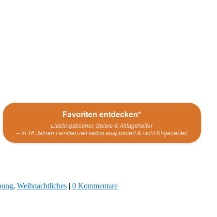
Favoriten entdecken*
Lieblingsbücher, Spiele & Alltagshelfer
– in 16 Jahren Familienzeit selbst ausprobiert & nicht KI-generiert
bung
,
Weihnachtliches
|
0 Kommentare