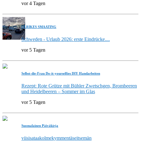
vor 4 Tagen
ULRIKES SMAATING
Schweden - Urlaub 2026: erste Eindrücke....
vor 5 Tagen
Selbst-die-Frau Do-it-yourselfies DIY Handarbeiten
Rezept: Rote Grütze mit Bühler Zwetschgen, Brombeeren
und Heidelbeeren – Sommer im Glas
vor 5 Tagen
Suomalainen Päiväkirja
viisisataakolmekymmentäseitsemän