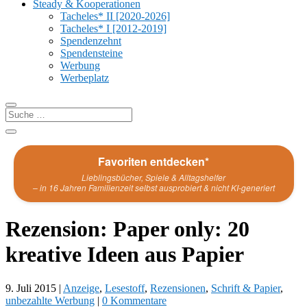
Steady & Kooperationen
Tacheles* II [2020-2026]
Tacheles* I [2012-2019]
Spendenzehnt
Spendensteine
Werbung
Werbeplatz
Favoriten entdecken*
Lieblingsbücher, Spiele & Alltagshelfer
– in 16 Jahren Familienzeit selbst ausprobiert & nicht KI-generiert
Rezension: Paper only: 20
kreative Ideen aus Papier
9. Juli 2015
|
Anzeige
,
Lesestoff
,
Rezensionen
,
Schrift & Papier
,
unbezahlte Werbung
|
0 Kommentare