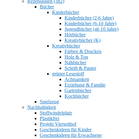
Rezensionen (382)
Bücher
Kinderbücher
Kinderbücher (2-6 Jahre)
Kinderbücher (6-10 Jahre)
Jugendbücher (ab 10 Jahre)
Hörbücher
Kreativbücher (K)
Kreativbücher
Färben & Drucken
Holz & Ton
Nähbücher
Schrift & Papier
grüner Lesestoff
Achtsamkeit
Erziehung & Familie
Gartenbücher
Kochbücher
Spielzeug
Nachhaltigkeit
Stoffwindelplatz
Plastikfrei
Projekt Vierseithof
Geschenkideen für Kinder
Geschenkideen für Erwachsene