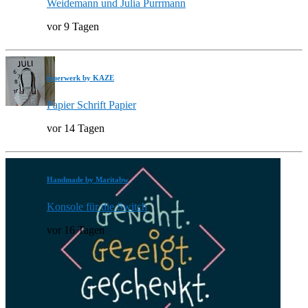
Weidemann und Julia Purrmann
vor 9 Tagen
feuerwerk by KAZE
Papier Schrift Papier
vor 14 Tagen
Handmade by Maritabw
Konsole für die Switch
vor 16 Tagen