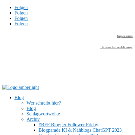
Folgen
Folgen
Folgen
Folgen
Impressum
Datenschutzerklärung
Blog
Wer schreibt hier?
Blog
Schlagwortwolke
Archiv
#BFF Blogger Follower Friday
Blogparade KI & Nähblogs ChatGPT 2023