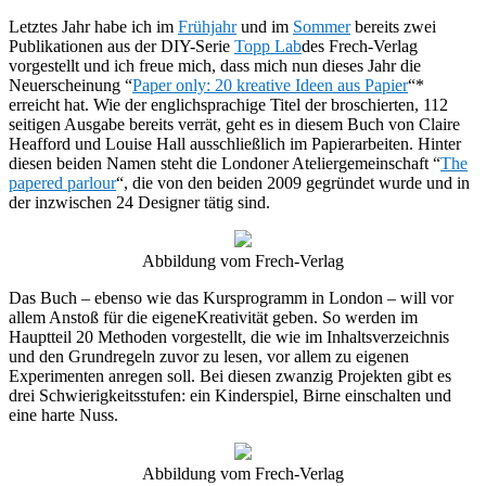
Letztes Jahr habe ich im
Frühjahr
und im
Sommer
bereits zwei
Publikationen aus der DIY-Serie
Topp Lab
des Frech-Verlag
vorgestellt und ich freue mich, dass mich nun dieses Jahr die
Neuerscheinung “
Paper only: 20 kreative Ideen aus Papier
“*
erreicht hat. Wie der englichsprachige Titel der broschierten, 112
seitigen Ausgabe bereits verrät, geht es in diesem Buch von Claire
Heafford und Louise Hall ausschließlich im Papierarbeiten. Hinter
diesen beiden Namen steht die Londoner Ateliergemeinschaft “
The
papered parlour
“, die von den beiden 2009 gegründet wurde und in
der inzwischen 24 Designer tätig sind.
Abbildung vom Frech-Verlag
Das Buch – ebenso wie das Kursprogramm in London – will vor
allem Anstoß für die eigeneKreativität geben. So werden im
Hauptteil 20 Methoden vorgestellt, die wie im Inhaltsverzeichnis
und den Grundregeln zuvor zu lesen, vor allem zu eigenen
Experimenten anregen soll. Bei diesen zwanzig Projekten gibt es
drei Schwierigkeitsstufen: ein Kinderspiel, Birne einschalten und
eine harte Nuss.
Abbildung vom Frech-Verlag