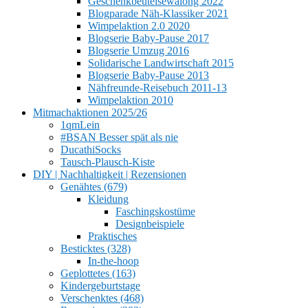
Geschenkbeutelsewalong 2022
Blogparade Näh-Klassiker 2021
Wimpelaktion 2.0 2020
Blogserie Baby-Pause 2017
Blogserie Umzug 2016
Solidarische Landwirtschaft 2015
Blogserie Baby-Pause 2013
Nähfreunde-Reisebuch 2011-13
Wimpelaktion 2010
Mitmachaktionen 2025/26
1qmLein
#BSAN Besser spät als nie
DucathiSocks
Tausch-Plausch-Kiste
DIY | Nachhaltigkeit | Rezensionen
Genähtes (679)
Kleidung
Faschingskostüme
Designbeispiele
Praktisches
Besticktes (328)
In-the-hoop
Geplottetes (163)
Kindergeburtstage
Verschenktes (468)