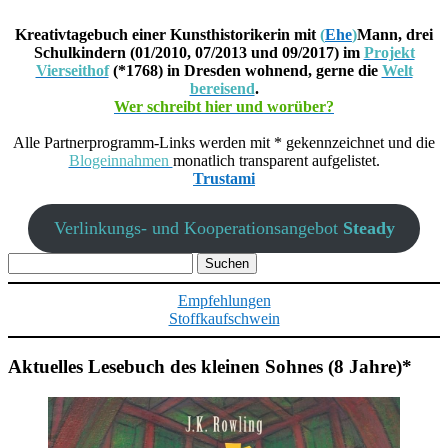
Kreativtagebuch einer Kunsthistorikerin mit
(
Ehe
)
Mann, drei
Schulkindern (01/2010, 07/2013 und 09/2017) im
Projekt
Vierseithof
(*1768) in Dresden wohnend, gerne die
Welt
bereisend
.
Wer schreibt hier und worüber?
Alle Partnerprogramm-Links werden mit * gekennzeichnet und die
Blogeinnahmen
monatlich transparent aufgelistet.
Trustami
Verlinkungs- und Kooperationsangebot
Steady
Suchen
nach:
Empfehlungen
Stoffkaufschwein
Aktuelles Lesebuch des kleinen Sohnes (8 Jahre)*