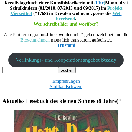
Kreativtagebuch einer Kunsthistorikerin mit
(
Ehe
)
Mann, drei
Schulkindern (01/2010, 07/2013 und 09/2017) im
Projekt
Vierseithof
(*1768) in Dresden wohnend, gerne die
Welt
bereisend
.
Wer schreibt hier und worüber?
Alle Partnerprogramm-Links werden mit * gekennzeichnet und die
Blogeinnahmen
monatlich transparent aufgelistet.
Trustami
Verlinkungs- und Kooperationsangebot
Steady
Suchen
nach:
Empfehlungen
Stoffkaufschwein
Aktuelles Lesebuch des kleinen Sohnes (8 Jahre)*