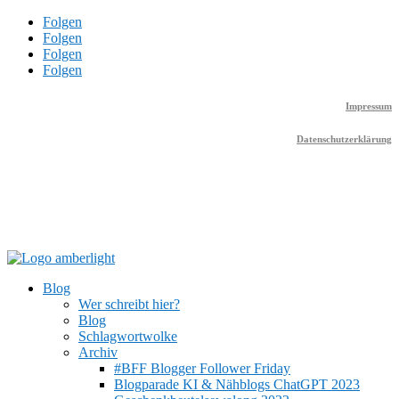
Folgen
Folgen
Folgen
Folgen
Impressum
Datenschutzerklärung
Blog
Wer schreibt hier?
Blog
Schlagwortwolke
Archiv
#BFF Blogger Follower Friday
Blogparade KI & Nähblogs ChatGPT 2023