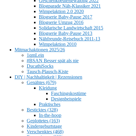
Geschenkbeutelsewalong 2022
Blogparade Näh-Klassiker 2021
Wimpelaktion 2.0 2020
Blogserie Baby-Pause 2017
Blogserie Umzug 2016
Solidarische Landwirtschaft 2015
Blogserie Baby-Pause 2013
Nähfreunde-Reisebuch 2011-13
Wimpelaktion 2010
Mitmachaktionen 2025/26
1qmLein
#BSAN Besser spät als nie
DucathiSocks
Tausch-Plausch-Kiste
DIY | Nachhaltigkeit | Rezensionen
Genähtes (679)
Kleidung
Faschingskostüme
Designbeispiele
Praktisches
Besticktes (328)
In-the-hoop
Geplottetes (163)
Kindergeburtstage
Verschenktes (468)