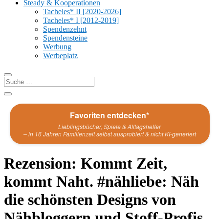
Steady & Kooperationen
Tacheles* II [2020-2026]
Tacheles* I [2012-2019]
Spendenzehnt
Spendensteine
Werbung
Werbeplatz
Favoriten entdecken*
Lieblingsbücher, Spiele & Alltagshelfer
– in 16 Jahren Familienzeit selbst ausprobiert & nicht KI-generiert
Rezension: Kommt Zeit,
kommt Naht. #nähliebe: Näh
die schönsten Designs von
Nähbloggern und Stoff-Profis