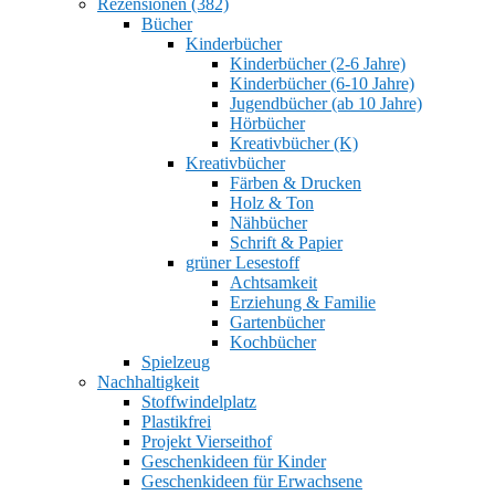
Rezensionen (382)
Bücher
Kinderbücher
Kinderbücher (2-6 Jahre)
Kinderbücher (6-10 Jahre)
Jugendbücher (ab 10 Jahre)
Hörbücher
Kreativbücher (K)
Kreativbücher
Färben & Drucken
Holz & Ton
Nähbücher
Schrift & Papier
grüner Lesestoff
Achtsamkeit
Erziehung & Familie
Gartenbücher
Kochbücher
Spielzeug
Nachhaltigkeit
Stoffwindelplatz
Plastikfrei
Projekt Vierseithof
Geschenkideen für Kinder
Geschenkideen für Erwachsene