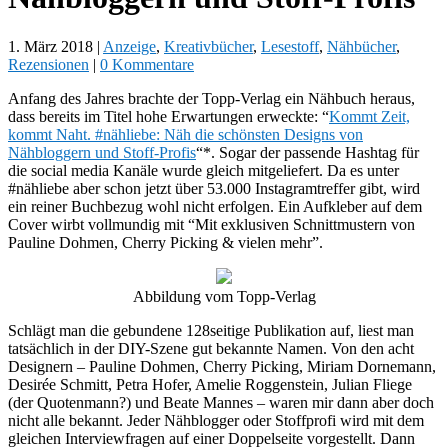
1. März 2018
|
Anzeige
,
Kreativbücher
,
Lesestoff
,
Nähbücher
,
Rezensionen
|
0 Kommentare
Anfang des Jahres brachte der Topp-Verlag ein Nähbuch heraus,
dass bereits im Titel hohe Erwartungen erweckte: “
Kommt Zeit,
kommt Naht. #nähliebe: Näh die schönsten Designs von
Nähbloggern und Stoff-Profis
“*. Sogar der passende Hashtag für
die social media Kanäle wurde gleich mitgeliefert. Da es unter
#nähliebe aber schon jetzt über 53.000 Instagramtreffer gibt, wird
ein reiner Buchbezug wohl nicht erfolgen. Ein Aufkleber auf dem
Cover wirbt vollmundig mit “Mit exklusiven Schnittmustern von
Pauline Dohmen, Cherry Picking & vielen mehr”.
Abbildung vom Topp-Verlag
Schlägt man die gebundene 128seitige Publikation auf, liest man
tatsächlich in der DIY-Szene gut bekannte Namen. Von den acht
Designern – Pauline Dohmen, Cherry Picking, Miriam Dornemann,
Desirée Schmitt, Petra Hofer, Amelie Roggenstein, Julian Fliege
(der Quotenmann?) und Beate Mannes – waren mir dann aber doch
nicht alle bekannt. Jeder Nähblogger oder Stoffprofi wird mit dem
gleichen Interviewfragen auf einer Doppelseite vorgestellt. Dann