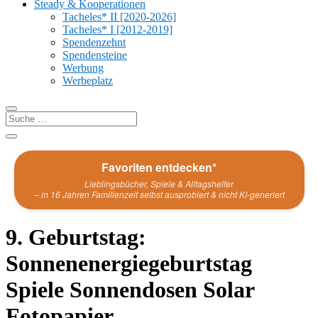
Steady & Kooperationen
Tacheles* II [2020-2026]
Tacheles* I [2012-2019]
Spendenzehnt
Spendensteine
Werbung
Werbeplatz
Favoriten entdecken*
Lieblingsbücher, Spiele & Alltagshelfer
– in 16 Jahren Familienzeit selbst ausprobiert & nicht KI-generiert
9. Geburtstag:
Sonnenenergiegeburtstag
Spiele Sonnendosen Solar
Fotopapier