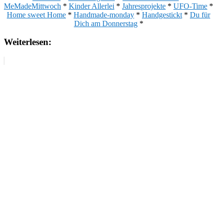
MeMadeMittwoch
*
Kinder Allerlei
*
Jahresprojekte
*
UFO-Time
*
Home sweet Home
*
Handmade-monday
*
Handgestickt
*
Du für
Dich am Donnerstag
*
Weiterlesen: