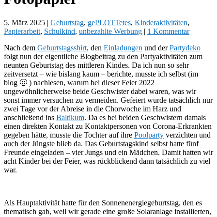
5. März 2025
|
Geburtstag
,
gePLOTTetes
,
Kinderaktivitäten
,
Papierarbeit
,
Schulkind
,
unbezahlte Werbung
|
1 Kommentar
Nach dem
Geburtstagsshirt
, den
Einladungen
und der
Partydeko
folgt nun der eigentliche Blogbeitrag zu den Partyaktivitäten zum
neunten Geburtstag des mittleren Kindes. Da ich nun so sehr
zeitversetzt – wie bislang kaum – berichte, musste ich selbst (im
blog 🙂 ) nachlesen, warum bei dieser Feier 2022
ungewöhnlicherweise beide Geschwister dabei waren, was wir
sonst immer versuchen zu vermeiden. Gefeiert wurde tatsächlich nur
zwei Tage vor der Abreise in die Chorwoche im Harz und
anschließend ins
Baltikum
. Da es bei beiden Geschwistern damals
einen direkten Kontakt zu Kontaktpersonen von Corona-Erkrankten
gegeben hätte, musste die Tochter auf ihre
Poolparty
verzichten und
auch der Jüngste blieb da. Das Geburtstagskind selbst hatte fünf
Freunde eingeladen – vier Jungs und ein Mädchen. Damit hatten wir
acht Kinder bei der Feier, was rückblickend dann tatsächlich zu viel
war.
Als Hauptaktivität hatte für den Sonnenenergiegeburtstag, den es
thematisch gab, weil wir gerade eine große Solaranlage installierten,