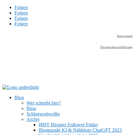
Folgen
Folgen
Folgen
Folgen
Impressum
Datenschutzerklärung
Blog
Wer schreibt hier?
Blog
Schlagwortwolke
Archiv
#BFF Blogger Follower Friday
Blogparade KI & Nähblogs ChatGPT 2023