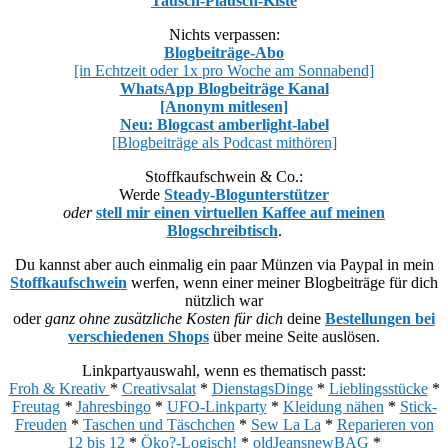
Tausch-Plausch-Kiste
Nichts verpassen:
Blogbeiträge-Abo
[in Echtzeit oder 1x pro Woche am Sonnabend]
WhatsApp Blogbeiträge Kanal
[Anonym mitlesen]
Neu: Blogcast amberlight-label
[Blogbeiträge als Podcast mithören]
Stoffkaufschwein & Co.:
Werde
Steady-Blogunterstützer
oder
stell mir einen virtuellen Kaffee auf meinen
Blogschreibtisch
.
Du kannst aber auch einmalig ein paar Münzen via Paypal in mein
Stoffkaufschwein
werfen, wenn einer meiner Blogbeiträge für dich
nützlich war
oder
ganz ohne zusätzliche Kosten für dich
deine
Bestellungen bei
verschiedenen Shops
über meine Seite auslösen.
Linkpartyauswahl, wenn es thematisch passt:
Froh & Kreativ
*
Creativsalat
*
DienstagsDinge
*
Lieblingsstücke
*
Freutag
*
Jahresbingo
*
UFO-Linkparty
*
Kleidung nähen
*
Stick-
Freuden
*
Taschen und Täschchen
*
Sew La La
*
Reparieren von
12 bis 12
*
Öko?-Logisch!
*
oldJeansnewBAG
*