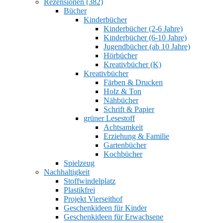
Rezensionen (382)
Bücher
Kinderbücher
Kinderbücher (2-6 Jahre)
Kinderbücher (6-10 Jahre)
Jugendbücher (ab 10 Jahre)
Hörbücher
Kreativbücher (K)
Kreativbücher
Färben & Drucken
Holz & Ton
Nähbücher
Schrift & Papier
grüner Lesestoff
Achtsamkeit
Erziehung & Familie
Gartenbücher
Kochbücher
Spielzeug
Nachhaltigkeit
Stoffwindelplatz
Plastikfrei
Projekt Vierseithof
Geschenkideen für Kinder
Geschenkideen für Erwachsene