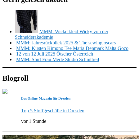
MMM: Wickelkleid Wicky von der
Schneiderakademie
MMM: Jahresrückblick 2025 & The sewing oscars
MMM: Kirsten Kimono Tee Maria Denmark Malta Gozo
12 von 12 Juli 2025 Ötscher Österreich
MMM: Shirt Frau Merle Studio Schnittreif
Blogroll
Das Online-Magazin für Dresden
Top 5 Stoffgeschäfte in Dresden
vor 1 Stunde