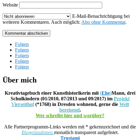
Website
E-Mail-Benachrichtigung bei
weiteren Kommentaren. Auch möglich:
Abo ohne Kommentar
.
Kommentar abschicken
Folgen
Folgen
Folgen
Folgen
Folgen
Über mich
Kreativtagebuch einer Kunsthistorikerin mit
(
Ehe
)
Mann, drei
Schulkindern (01/2010, 07/2013 und 09/2017) im
Projekt
Vierseithof
(*1768) in Dresden wohnend, gerne die
Welt
bereisend
.
Wer schreibt hier und worüber?
Alle Partnerprogramm-Links werden mit * gekennzeichnet und die
Blogeinnahmen
monatlich transparent aufgelistet.
Trustami