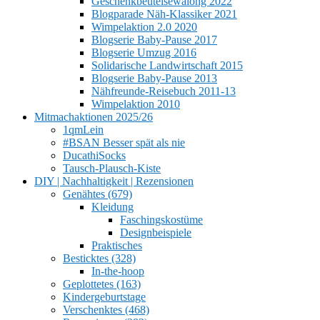
Geschenkbeutelsewalong 2022
Blogparade Näh-Klassiker 2021
Wimpelaktion 2.0 2020
Blogserie Baby-Pause 2017
Blogserie Umzug 2016
Solidarische Landwirtschaft 2015
Blogserie Baby-Pause 2013
Nähfreunde-Reisebuch 2011-13
Wimpelaktion 2010
Mitmachaktionen 2025/26
1qmLein
#BSAN Besser spät als nie
DucathiSocks
Tausch-Plausch-Kiste
DIY | Nachhaltigkeit | Rezensionen
Genähtes (679)
Kleidung
Faschingskostüme
Designbeispiele
Praktisches
Besticktes (328)
In-the-hoop
Geplottetes (163)
Kindergeburtstage
Verschenktes (468)