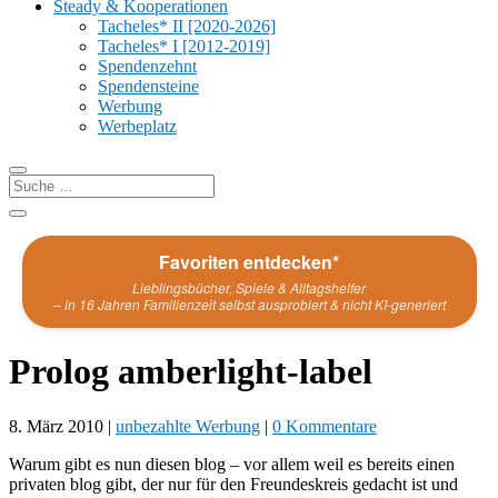
Steady & Kooperationen
Tacheles* II [2020-2026]
Tacheles* I [2012-2019]
Spendenzehnt
Spendensteine
Werbung
Werbeplatz
Favoriten entdecken*
Lieblingsbücher, Spiele & Alltagshelfer
– in 16 Jahren Familienzeit selbst ausprobiert & nicht KI-generiert
Prolog amberlight-label
8. März 2010
|
unbezahlte Werbung
|
0 Kommentare
Warum gibt es nun diesen blog – vor allem weil es bereits einen
privaten blog gibt, der nur für den Freundeskreis gedacht ist und