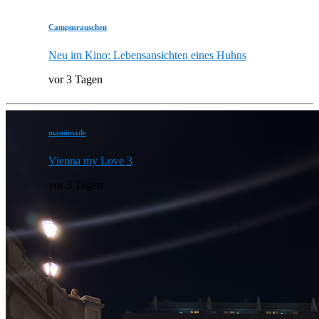
Campusrauschen
Neu im Kino: Lebensansichten eines Huhns
vor 3 Tagen
mamimade
Vienna my Love 3
vor 3 Tagen