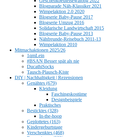
Geschenkbeutelsewalong 2022
Blogparade Näh-Klassiker 2021
Wimpelaktion 2.0 2020
Blogserie Baby-Pause 2017
Blogserie Umzug 2016
Solidarische Landwirtschaft 2015
Blogserie Baby-Pause 2013
Nähfreunde-Reisebuch 2011-13
Wimpelaktion 2010
Mitmachaktionen 2025/26
1qmLein
#BSAN Besser spät als nie
DucathiSocks
Tausch-Plausch-Kiste
DIY | Nachhaltigkeit | Rezensionen
Genähtes (679)
Kleidung
Faschingskostüme
Designbeispiele
Praktisches
Besticktes (328)
In-the-hoop
Geplottetes (163)
Kindergeburtstage
Verschenktes (468)