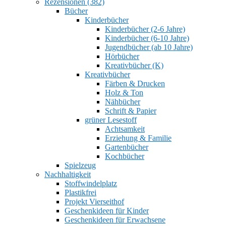
Rezensionen (382)
Bücher
Kinderbücher
Kinderbücher (2-6 Jahre)
Kinderbücher (6-10 Jahre)
Jugendbücher (ab 10 Jahre)
Hörbücher
Kreativbücher (K)
Kreativbücher
Färben & Drucken
Holz & Ton
Nähbücher
Schrift & Papier
grüner Lesestoff
Achtsamkeit
Erziehung & Familie
Gartenbücher
Kochbücher
Spielzeug
Nachhaltigkeit
Stoffwindelplatz
Plastikfrei
Projekt Vierseithof
Geschenkideen für Kinder
Geschenkideen für Erwachsene