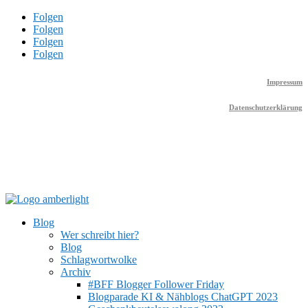
Folgen
Folgen
Folgen
Folgen
Impressum
Datenschutzerklärung
Blog
Wer schreibt hier?
Blog
Schlagwortwolke
Archiv
#BFF Blogger Follower Friday
Blogparade KI & Nähblogs ChatGPT 2023