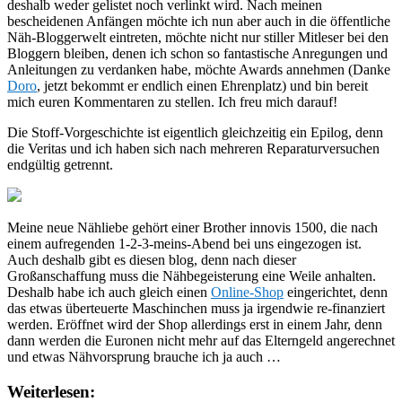
deshalb weder gelistet noch verlinkt wird. Nach meinen
bescheidenen Anfängen möchte ich nun aber auch in die öffentliche
Näh-Bloggerwelt eintreten, möchte nicht nur stiller Mitleser bei den
Bloggern bleiben, denen ich schon so fantastische Anregungen und
Anleitungen zu verdanken habe, möchte Awards annehmen (Danke
Doro
, jetzt bekommt er endlich einen Ehrenplatz) und bin bereit
mich euren Kommentaren zu stellen. Ich freu mich darauf!
Die Stoff-Vorgeschichte ist eigentlich gleichzeitig ein Epilog, denn
die Veritas und ich haben sich nach mehreren Reparaturversuchen
endgültig getrennt.
Meine neue Nähliebe gehört einer Brother innovis 1500, die nach
einem aufregenden 1-2-3-meins-Abend bei uns eingezogen ist.
Auch deshalb gibt es diesen blog, denn nach dieser
Großanschaffung muss die Nähbegeisterung eine Weile anhalten.
Deshalb habe ich auch gleich einen
Online-Shop
eingerichtet, denn
das etwas überteuerte Maschinchen muss ja irgendwie re-finanziert
werden. Eröffnet wird der Shop allerdings erst in einem Jahr, denn
dann werden die Euronen nicht mehr auf das Elterngeld angerechnet
und etwas Nähvorsprung brauche ich ja auch …
Weiterlesen: