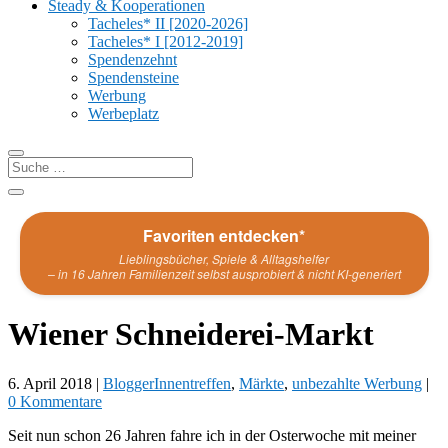
Steady & Kooperationen
Tacheles* II [2020-2026]
Tacheles* I [2012-2019]
Spendenzehnt
Spendensteine
Werbung
Werbeplatz
Favoriten entdecken*
Lieblingsbücher, Spiele & Alltagshelfer
– in 16 Jahren Familienzeit selbst ausprobiert & nicht KI-generiert
Wiener Schneiderei-Markt
6. April 2018
|
BloggerInnentreffen
,
Märkte
,
unbezahlte Werbung
|
0 Kommentare
Seit nun schon 26 Jahren fahre ich in der Osterwoche mit meiner