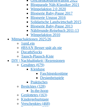
Geschenkbeutelsewalong 2022
Blogparade Näh-Klassiker 2021
Wimpelaktion 2.0 2020
Blogserie Baby-Pause 2017
Blogserie Umzug 2016
Solidarische Landwirtschaft 2015
Blogserie Baby-Pause 2013
Nähfreunde-Reisebuch 2011-13
Wimpelaktion 2010
Mitmachaktionen 2025/26
1qmLein
#BSAN Besser spät als nie
DucathiSocks
Tausch-Plausch-Kiste
DIY | Nachhaltigkeit | Rezensionen
Genähtes (679)
Kleidung
Faschingskostüme
Designbeispiele
Praktisches
Besticktes (328)
In-the-hoop
Geplottetes (163)
Kindergeburtstage
Verschenktes (468)