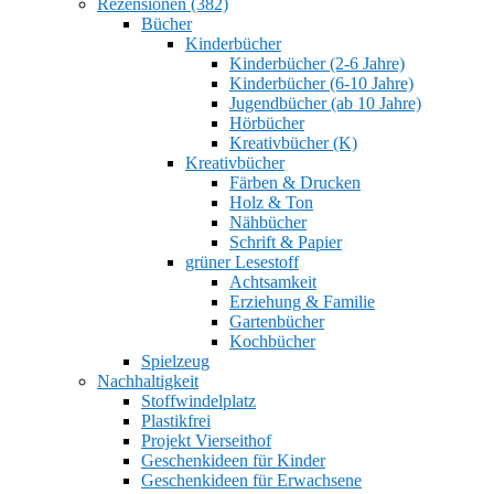
Rezensionen (382)
Bücher
Kinderbücher
Kinderbücher (2-6 Jahre)
Kinderbücher (6-10 Jahre)
Jugendbücher (ab 10 Jahre)
Hörbücher
Kreativbücher (K)
Kreativbücher
Färben & Drucken
Holz & Ton
Nähbücher
Schrift & Papier
grüner Lesestoff
Achtsamkeit
Erziehung & Familie
Gartenbücher
Kochbücher
Spielzeug
Nachhaltigkeit
Stoffwindelplatz
Plastikfrei
Projekt Vierseithof
Geschenkideen für Kinder
Geschenkideen für Erwachsene