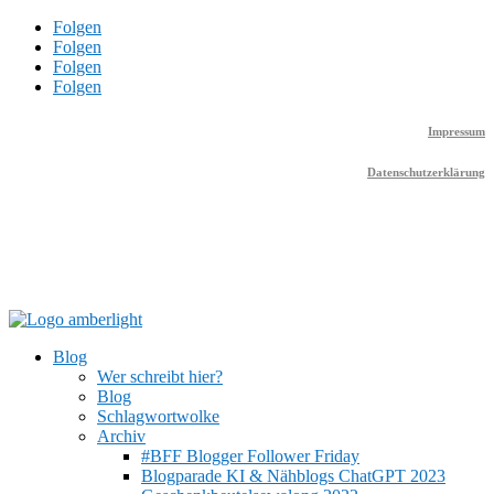
Folgen
Folgen
Folgen
Folgen
Impressum
Datenschutzerklärung
Blog
Wer schreibt hier?
Blog
Schlagwortwolke
Archiv
#BFF Blogger Follower Friday
Blogparade KI & Nähblogs ChatGPT 2023