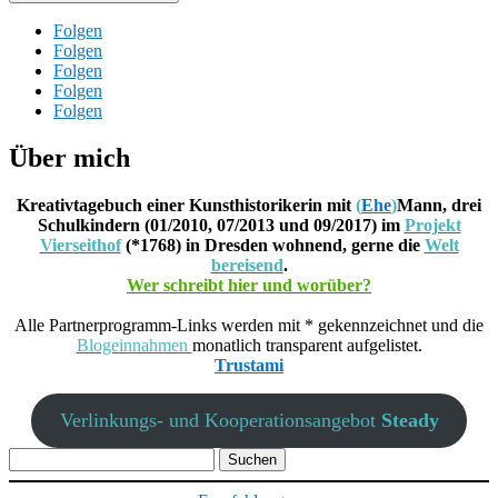
Folgen
Folgen
Folgen
Folgen
Folgen
Über mich
Kreativtagebuch einer Kunsthistorikerin mit
(
Ehe
)
Mann, drei
Schulkindern (01/2010, 07/2013 und 09/2017) im
Projekt
Vierseithof
(*1768) in Dresden wohnend, gerne die
Welt
bereisend
.
Wer schreibt hier und worüber?
Alle Partnerprogramm-Links werden mit * gekennzeichnet und die
Blogeinnahmen
monatlich transparent aufgelistet.
Trustami
Verlinkungs- und Kooperationsangebot
Steady
Suchen
nach: