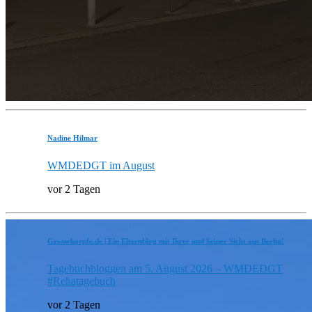
Nadine Hilmar
WMDEDGT im August
vor 2 Tagen
Grossekoepfe.de | Ein Elternblog mit Ihrer und Seiner Sicht aus Berlin!
Tagebuchbloggen am 5. August 2026 – WMDEDGT
#Rehatagebuch
vor 2 Tagen