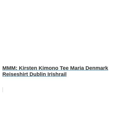
MMM: Kirsten Kimono Tee Maria Denmark
Reiseshirt Dublin Irishrail