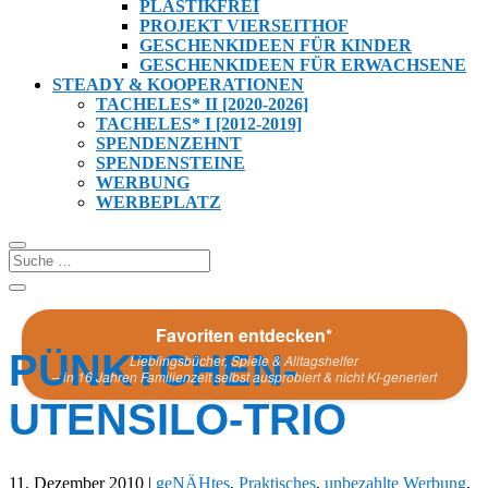
PLASTIKFREI
PROJEKT VIERSEITHOF
GESCHENKIDEEN FÜR KINDER
GESCHENKIDEEN FÜR ERWACHSENE
STEADY & KOOPERATIONEN
TACHELES* II [2020-2026]
TACHELES* I [2012-2019]
SPENDENZEHNT
SPENDENSTEINE
WERBUNG
WERBEPLATZ
Favoriten entdecken*
PÜNKTCHEN-
Lieblingsbücher, Spiele & Alltagshelfer
– in 16 Jahren Familienzeit selbst ausprobiert & nicht KI-generiert
UTENSILO-TRIO
11. Dezember 2010
|
geNÄHtes
,
Praktisches
,
unbezahlte Werbung
,