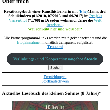
Über mich
Kreativtagebuch einer Kunsthistorikerin mit
(
Ehe
)
Mann, drei
Schulkindern (01/2010, 07/2013 und 09/2017) im
Projekt
Vierseithof
(*1768) in Dresden wohnend, gerne die
Welt
bereisend
.
Wer schreibt hier und worüber?
Alle Partnerprogramm-Links werden mit * gekennzeichnet und die
Blogeinnahmen
monatlich transparent aufgelistet.
Trustami
Verlinkungs- und Kooperationsangebot
Steady
Suchen
nach:
Empfehlungen
Stoffkaufschwein
Aktuelles Lesebuch des kleinen Sohnes (8 Jahre)*