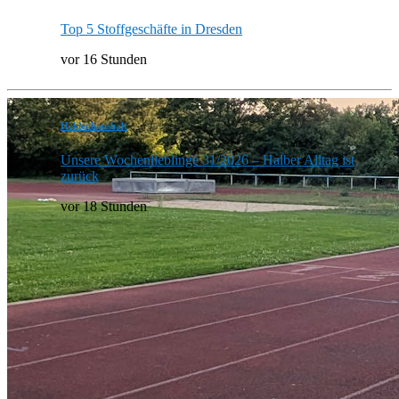
Top 5 Stoffgeschäfte in Dresden
vor 16 Stunden
Heldenhaushalt
Unsere Wochenlieblinge 31/2026 – Halber Alltag ist
zurück
vor 18 Stunden