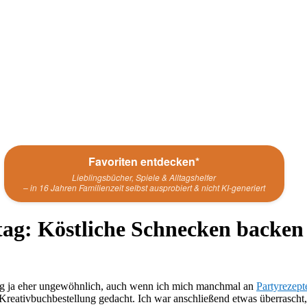
Favoriten entdecken*
Lieblingsbücher, Spiele & Alltagshelfer
– in 16 Jahren Familienzeit selbst ausprobiert & nicht KI-generiert
tag: Köstliche Schnecken backen
Blog ja eher ungewöhnlich, auch wenn ich mich manchmal an
Partyrezept
 Kreativbuchbestellung gedacht. Ich war anschließend etwas überrascht