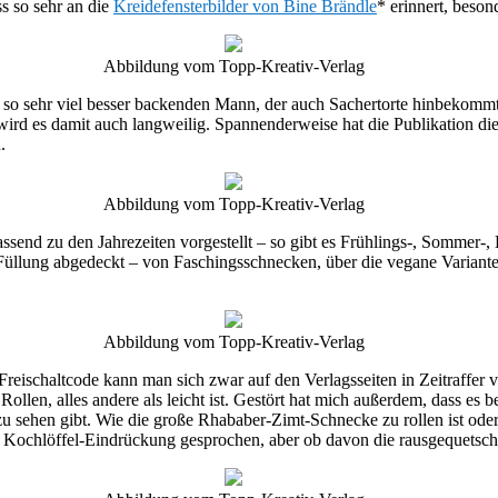
s so sehr an die
Kreidefensterbilder von Bine Brändle
* erinnert, beso
Abbildung vom Topp-Kreativ-Verlag
m so sehr viel besser backenden Mann, der auch Sachertorte hinbekommt
rd es damit auch langweilig. Spannenderweise hat die Publikation die
.
Abbildung vom Topp-Kreativ-Verlag
end zu den Jahrezeiten vorgestellt – so gibt es Frühlings-, Sommer-
Füllung abgedeckt – von Faschingsschnecken, über die vegane Variante
Abbildung vom Topp-Kreativ-Verlag
eischaltcode kann man sich zwar auf den Verlagsseiten in Zeitraffer vo
 Rollen, alles andere als leicht ist. Gestört hat mich außerdem, dass es 
 sehen gibt. Wie die große Rhababer-Zimt-Schnecke zu rollen ist oder 
n Kochlöffel-Eindrückung gesprochen, aber ob davon die rausgequetsch