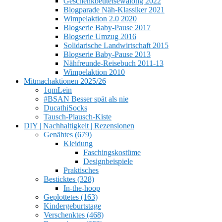
Geschenkbeutelsewalong 2022
Blogparade Näh-Klassiker 2021
Wimpelaktion 2.0 2020
Blogserie Baby-Pause 2017
Blogserie Umzug 2016
Solidarische Landwirtschaft 2015
Blogserie Baby-Pause 2013
Nähfreunde-Reisebuch 2011-13
Wimpelaktion 2010
Mitmachaktionen 2025/26
1qmLein
#BSAN Besser spät als nie
DucathiSocks
Tausch-Plausch-Kiste
DIY | Nachhaltigkeit | Rezensionen
Genähtes (679)
Kleidung
Faschingskostüme
Designbeispiele
Praktisches
Besticktes (328)
In-the-hoop
Geplottetes (163)
Kindergeburtstage
Verschenktes (468)