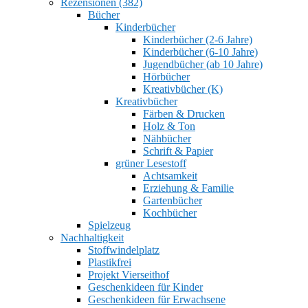
Rezensionen (382)
Bücher
Kinderbücher
Kinderbücher (2-6 Jahre)
Kinderbücher (6-10 Jahre)
Jugendbücher (ab 10 Jahre)
Hörbücher
Kreativbücher (K)
Kreativbücher
Färben & Drucken
Holz & Ton
Nähbücher
Schrift & Papier
grüner Lesestoff
Achtsamkeit
Erziehung & Familie
Gartenbücher
Kochbücher
Spielzeug
Nachhaltigkeit
Stoffwindelplatz
Plastikfrei
Projekt Vierseithof
Geschenkideen für Kinder
Geschenkideen für Erwachsene