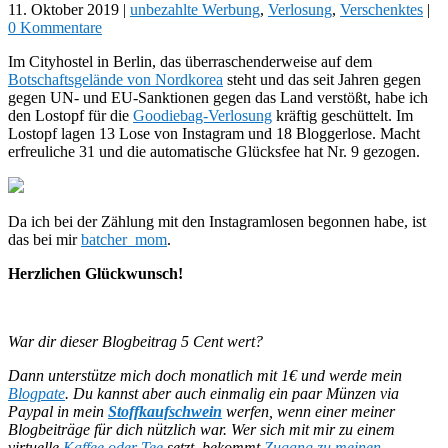
11. Oktober 2019
|
unbezahlte Werbung
,
Verlosung
,
Verschenktes
|
0 Kommentare
Im Cityhostel in Berlin, das überraschenderweise auf dem
Botschaftsgelände von Nordkorea
steht und das seit Jahren gegen
gegen UN- und EU-Sanktionen gegen das Land verstößt, habe ich
den Lostopf für die
Goodiebag-Verlosung
kräftig geschüttelt. Im
Lostopf lagen 13 Lose von Instagram und 18 Bloggerlose. Macht
erfreuliche 31 und die automatische Glücksfee hat Nr. 9 gezogen.
Da ich bei der Zählung mit den Instagramlosen begonnen habe, ist
das bei mir
batcher_mom
.
Herzlichen Glückwunsch!
War dir dieser Blogbeitrag 5 Cent wert?
Dann unterstütze mich doch monatlich mit 1€ und werde mein
Blogpate
. Du kannst aber auch einmalig ein paar Münzen via
Paypal in mein
Stoffkaufschwein
werfen, wenn einer meiner
Blogbeiträge für dich nützlich war.
Wer sich mit mir zu einem
virtuelle
Kaffee oder Tee
setzt, bekommt
Zugang zu meinen