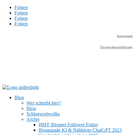
Folgen
Folgen
Folgen
Folgen
Impressum
Datenschutzerklärung
Blog
Wer schreibt hier?
Blog
Schlagwortwolke
Archiv
#BFF Blogger Follower Friday
Blogparade KI & Nähblogs ChatGPT 2023