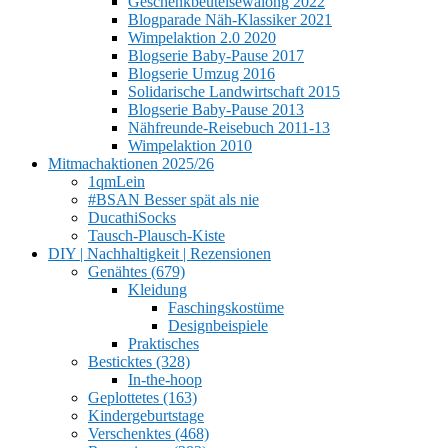
Geschenkbeutelsewalong 2022
Blogparade Näh-Klassiker 2021
Wimpelaktion 2.0 2020
Blogserie Baby-Pause 2017
Blogserie Umzug 2016
Solidarische Landwirtschaft 2015
Blogserie Baby-Pause 2013
Nähfreunde-Reisebuch 2011-13
Wimpelaktion 2010
Mitmachaktionen 2025/26
1qmLein
#BSAN Besser spät als nie
DucathiSocks
Tausch-Plausch-Kiste
DIY | Nachhaltigkeit | Rezensionen
Genähtes (679)
Kleidung
Faschingskostüme
Designbeispiele
Praktisches
Besticktes (328)
In-the-hoop
Geplottetes (163)
Kindergeburtstage
Verschenktes (468)