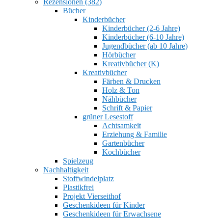
Rezensionen (382)
Bücher
Kinderbücher
Kinderbücher (2-6 Jahre)
Kinderbücher (6-10 Jahre)
Jugendbücher (ab 10 Jahre)
Hörbücher
Kreativbücher (K)
Kreativbücher
Färben & Drucken
Holz & Ton
Nähbücher
Schrift & Papier
grüner Lesestoff
Achtsamkeit
Erziehung & Familie
Gartenbücher
Kochbücher
Spielzeug
Nachhaltigkeit
Stoffwindelplatz
Plastikfrei
Projekt Vierseithof
Geschenkideen für Kinder
Geschenkideen für Erwachsene