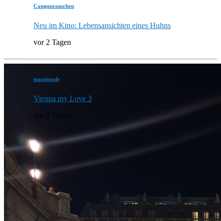
Campusrauschen
Neu im Kino: Lebensansichten eines Huhns
vor 2 Tagen
mamimade
Vienna my Love 3
vor 2 Tagen