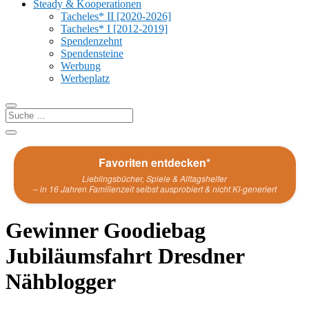
Steady & Kooperationen
Tacheles* II [2020-2026]
Tacheles* I [2012-2019]
Spendenzehnt
Spendensteine
Werbung
Werbeplatz
Favoriten entdecken*
Lieblingsbücher, Spiele & Alltagshelfer
– in 16 Jahren Familienzeit selbst ausprobiert & nicht KI-generiert
Gewinner Goodiebag
Jubiläumsfahrt Dresdner
Nähblogger