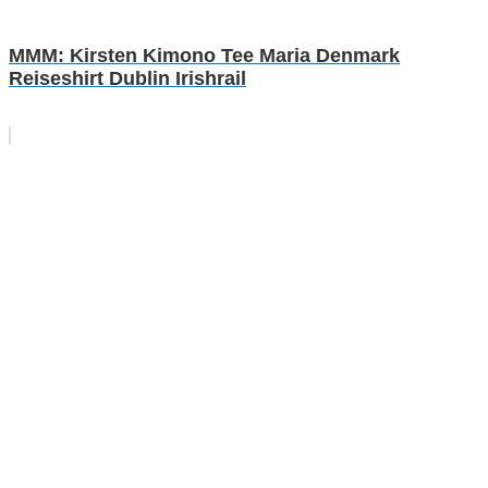
MMM: Kirsten Kimono Tee Maria Denmark
Reiseshirt Dublin Irishrail