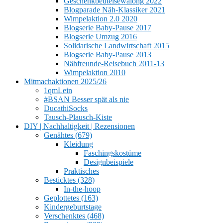
Geschenkbeutelsewalong 2022
Blogparade Näh-Klassiker 2021
Wimpelaktion 2.0 2020
Blogserie Baby-Pause 2017
Blogserie Umzug 2016
Solidarische Landwirtschaft 2015
Blogserie Baby-Pause 2013
Nähfreunde-Reisebuch 2011-13
Wimpelaktion 2010
Mitmachaktionen 2025/26
1qmLein
#BSAN Besser spät als nie
DucathiSocks
Tausch-Plausch-Kiste
DIY | Nachhaltigkeit | Rezensionen
Genähtes (679)
Kleidung
Faschingskostüme
Designbeispiele
Praktisches
Besticktes (328)
In-the-hoop
Geplottetes (163)
Kindergeburtstage
Verschenktes (468)