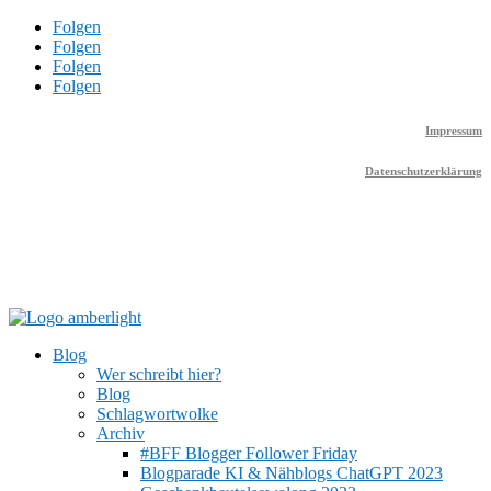
Folgen
Folgen
Folgen
Folgen
Impressum
Datenschutzerklärung
Blog
Wer schreibt hier?
Blog
Schlagwortwolke
Archiv
#BFF Blogger Follower Friday
Blogparade KI & Nähblogs ChatGPT 2023