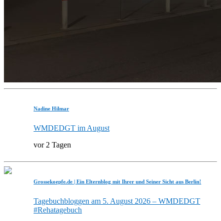
Nadine Hilmar
WMDEDGT im August
vor 2 Tagen
Grossekoepfe.de | Ein Elternblog mit Ihrer und Seiner Sicht aus Berlin!
Tagebuchbloggen am 5. August 2026 – WMDEDGT
#Rehatagebuch