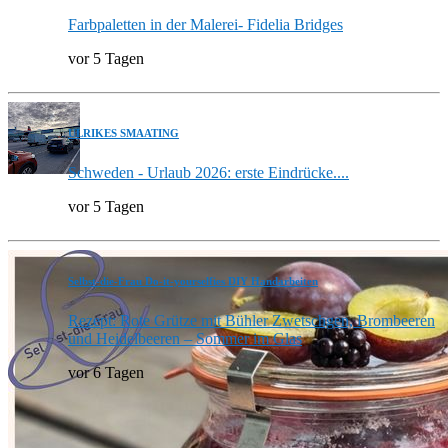
Farbpaletten in der Malerei- Fidelia Bridges
vor 5 Tagen
ULRIKES SMAATING
Schweden - Urlaub 2026: erste Eindrücke....
vor 5 Tagen
Selbst-die-Frau Do-it-yourselfies DIY Handarbeiten
Rezept: Rote Grütze mit Bühler Zwetschgen, Brombeeren
und Heidelbeeren – Sommer im Glas
vor 6 Tagen