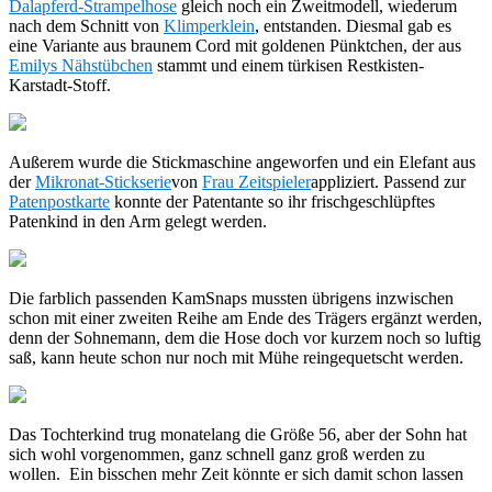
Dalapferd-Strampelhose
gleich noch ein Zweitmodell, wiederum
nach dem Schnitt von
Klimperklein
, entstanden. Diesmal gab es
eine Variante aus braunem Cord mit goldenen Pünktchen, der aus
Emilys Nähstübchen
stammt und einem türkisen Restkisten-
Karstadt-Stoff.
Außerem wurde die Stickmaschine angeworfen und ein Elefant aus
der
Mikronat-Stickserie
von
Frau Zeitspieler
appliziert. Passend zur
Patenpostkarte
konnte der Patentante so ihr frischgeschlüpftes
Patenkind in den Arm gelegt werden.
Die farblich passenden KamSnaps mussten übrigens inzwischen
schon mit einer zweiten Reihe am Ende des Trägers ergänzt werden,
denn der Sohnemann, dem die Hose doch vor kurzem noch so luftig
saß, kann heute schon nur noch mit Mühe reingequetscht werden.
Das Tochterkind trug monatelang die Größe 56, aber der Sohn hat
sich wohl vorgenommen, ganz schnell ganz groß werden zu
wollen. Ein bisschen mehr Zeit könnte er sich damit schon lassen