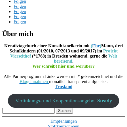
Folgen
Folgen
Folgen
Folgen
Folgen
Über mich
Kreativtagebuch einer Kunsthistorikerin mit
(
Ehe
)
Mann, drei
Schulkindern (01/2010, 07/2013 und 09/2017) im
Projekt
Vierseithof
(*1768) in Dresden wohnend, gerne die
Welt
bereisend
.
Wer schreibt hier und worüber?
Alle Partnerprogramm-Links werden mit * gekennzeichnet und die
Blogeinnahmen
monatlich transparent aufgelistet.
Trustami
Verlinkungs- und Kooperationsangebot
Steady
Suchen
nach:
Empfehlungen
Stoffkaufschwein