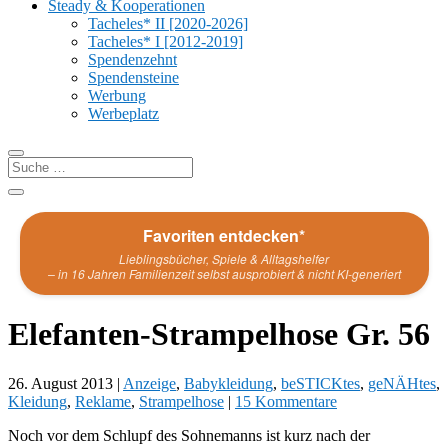
Steady & Kooperationen
Tacheles* II [2020-2026]
Tacheles* I [2012-2019]
Spendenzehnt
Spendensteine
Werbung
Werbeplatz
Favoriten entdecken*
Lieblingsbücher, Spiele & Alltagshelfer
– in 16 Jahren Familienzeit selbst ausprobiert & nicht KI-generiert
Elefanten-Strampelhose Gr. 56
26. August 2013
|
Anzeige
,
Babykleidung
,
beSTICKtes
,
geNÄHtes
,
Kleidung
,
Reklame
,
Strampelhose
|
15 Kommentare
Noch vor dem Schlupf des Sohnemanns ist kurz nach der