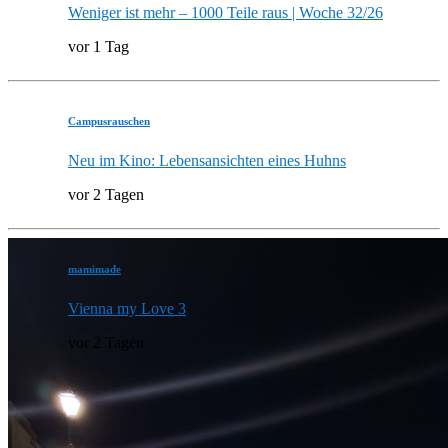
Weniger ist mehr – 1000 Teile raus | Woche 32/26
vor 1 Tag
Campusrauschen
Neu im Kino: Lebensansichten eines Huhns
vor 2 Tagen
mamimade
Vienna my Love 3
vor 2 Tagen