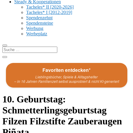
Steady & Kooperationen
Tacheles* II [2020-2026]
Tacheles* I [2012-2019]
Spendenzehnt
Spendensteine
Werbung
Werbeplatz
Favoriten entdecken*
Lieblingsbücher, Spiele & Alltagshelfer
– in 16 Jahren Familienzeit selbst ausprobiert & nicht KI-generiert
10. Geburtstag:
Schmetterlingsgeburtstag
Filzen Filzstifte Zauberaugen
Piñata