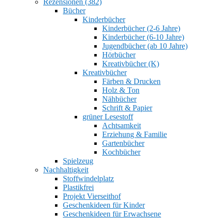
Rezensionen (382)
Bücher
Kinderbücher
Kinderbücher (2-6 Jahre)
Kinderbücher (6-10 Jahre)
Jugendbücher (ab 10 Jahre)
Hörbücher
Kreativbücher (K)
Kreativbücher
Färben & Drucken
Holz & Ton
Nähbücher
Schrift & Papier
grüner Lesestoff
Achtsamkeit
Erziehung & Familie
Gartenbücher
Kochbücher
Spielzeug
Nachhaltigkeit
Stoffwindelplatz
Plastikfrei
Projekt Vierseithof
Geschenkideen für Kinder
Geschenkideen für Erwachsene