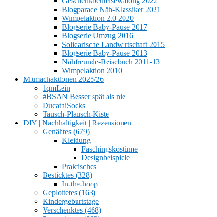
Geschenkbeutelsewalong 2022
Blogparade Näh-Klassiker 2021
Wimpelaktion 2.0 2020
Blogserie Baby-Pause 2017
Blogserie Umzug 2016
Solidarische Landwirtschaft 2015
Blogserie Baby-Pause 2013
Nähfreunde-Reisebuch 2011-13
Wimpelaktion 2010
Mitmachaktionen 2025/26
1qmLein
#BSAN Besser spät als nie
DucathiSocks
Tausch-Plausch-Kiste
DIY | Nachhaltigkeit | Rezensionen
Genähtes (679)
Kleidung
Faschingskostüme
Designbeispiele
Praktisches
Besticktes (328)
In-the-hoop
Geplottetes (163)
Kindergeburtstage
Verschenktes (468)