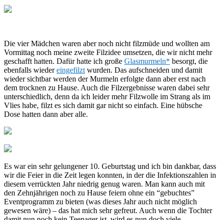
Die vier Mädchen waren aber noch nicht filzmüde und wollten am
Vormittag noch meine zweite Filzidee umsetzen, die wir nicht mehr
geschafft hatten. Dafür hatte ich große
Glasmurmeln*
besorgt, die
ebenfalls wieder
eingefilzt
wurden. Das aufschneiden und damit
wieder sichtbar werden der Murmeln erfolgte dann aber erst nach
dem trocknen zu Hause. Auch die Filzergebnisse waren dabei sehr
unterschiedlich, denn da ich leider mehr Filzwolle im Strang als im
Vlies habe, filzt es sich damit gar nicht so einfach. Eine hübsche
Dose hatten dann aber alle.
Es war ein sehr gelungener 10. Geburtstag und ich bin dankbar, dass
wir die Feier in die Zeit legen konnten, in der die Infektionszahlen in
diesem verrückten Jahr niedrig genug waren. Man kann auch mit
den Zehnjährigen noch zu Hause feiern ohne ein “gebuchtes”
Eventprogramm zu bieten (was dieses Jahr auch nicht möglich
gewesen wäre) – das hat mich sehr gefreut. Auch wenn die Tochter
damit nun noch kein Teenager ist, wird es nun doch viele