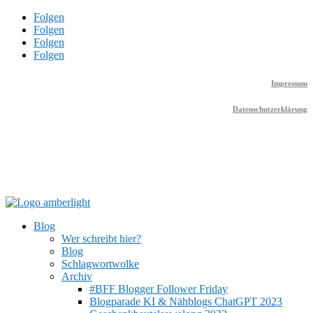
Folgen
Folgen
Folgen
Folgen
Impressum
Datenschutzerklärung
Blog
Wer schreibt hier?
Blog
Schlagwortwolke
Archiv
#BFF Blogger Follower Friday
Blogparade KI & Nähblogs ChatGPT 2023