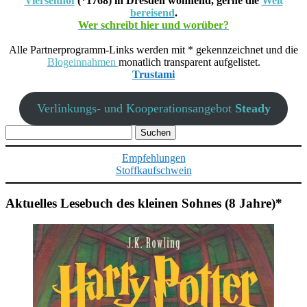
Vierseithof
(*1768) in Dresden wohnend, gerne die
Welt
bereisend
.
Wer schreibt hier und worüber?
Alle Partnerprogramm-Links werden mit * gekennzeichnet und die
Blogeinnahmen
monatlich transparent aufgelistet.
Trustami
Verlinkungs- und Kooperationsangebot
Steady
Suchen
nach:
Empfehlungen
Stoffkaufschwein
Aktuelles Lesebuch des kleinen Sohnes (8 Jahre)*