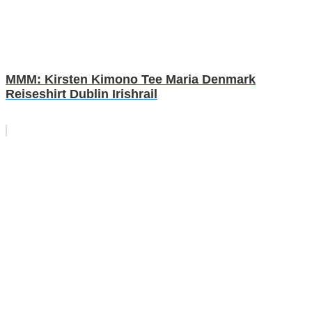
MMM: Kirsten Kimono Tee Maria Denmark
Reiseshirt Dublin Irishrail