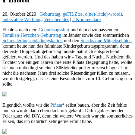
20. Oktober 2020
|
Geburtstag
,
geFILZtes
,
o(ne)-l(ittle)-w(ord)
,
unbezahlte Werbung
,
Verschenktes
|
2 Kommentare
Finale – nach dem
Geburtstagsshirt
und dem dazu passenden
Familien-Herzchen-Geburtstag
im Januar sowie den sommerlichen
Schmetterlingseinladungskarten
und den
Snacks und Mitgebseltüten
kommt heute nun das fulminate Kindergeburtstagsprogramm, denn
der erste Doppelzahlgeburtstag musste natürlich entsprechend
gefeiert werden. Und das haben wir – Tag und Nacht. Nachdem die
Tochter vor einigen Jahren ihre erste Piñata-Begegnung hatte, wollte
sie auch unbedingt so einen Süßigkeitenpott zum zerschlagen. Um
nicht die nächsten Jahre drei solche Riesendinger füllen zu müssen,
wurde festgelegt, dass es eine Besonderheit zum 10. Geburtstag sein
sollte.
Eigentlich wollte wir die
Piñata
* selbst bauen, aber die Zeit fehlte
und so wurde dann eben doch nur gekauft. Dafür gab es bei der
Feier ganz viel DIY, denn ein weitere Wunsch war ein sommerliches
Filzen, das ich natürlich sehr gerne erfüllt habe.