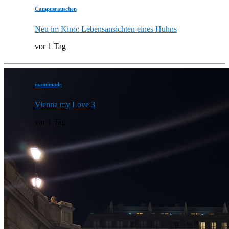
Campusrauschen
Neu im Kino: Lebensansichten eines Huhns
vor 1 Tag
mamimade
Vienna my Love 3
vor 1 Tag