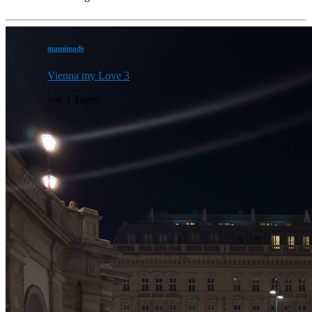
mamimade
Vienna my Love 3
vor 3 Tagen