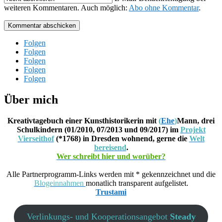
weiteren Kommentaren. Auch möglich:
Abo ohne Kommentar
.
Kommentar abschicken
Folgen
Folgen
Folgen
Folgen
Folgen
Über mich
Kreativtagebuch einer Kunsthistorikerin mit
(
Ehe
)
Mann, drei
Schulkindern (01/2010, 07/2013 und 09/2017) im
Projekt
Vierseithof
(*1768) in Dresden wohnend, gerne die
Welt
bereisend
.
Wer schreibt hier und worüber?
Alle Partnerprogramm-Links werden mit * gekennzeichnet und die
Blogeinnahmen
monatlich transparent aufgelistet.
Trustami
Verlinkungs- und Kooperationsangebot
Steady