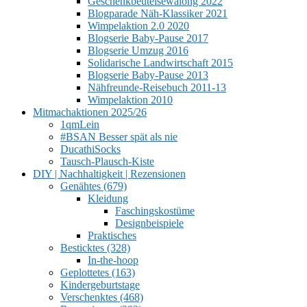
Geschenkbeutelsewalong 2022
Blogparade Näh-Klassiker 2021
Wimpelaktion 2.0 2020
Blogserie Baby-Pause 2017
Blogserie Umzug 2016
Solidarische Landwirtschaft 2015
Blogserie Baby-Pause 2013
Nähfreunde-Reisebuch 2011-13
Wimpelaktion 2010
Mitmachaktionen 2025/26
1qmLein
#BSAN Besser spät als nie
DucathiSocks
Tausch-Plausch-Kiste
DIY | Nachhaltigkeit | Rezensionen
Genähtes (679)
Kleidung
Faschingskostüme
Designbeispiele
Praktisches
Besticktes (328)
In-the-hoop
Geplottetes (163)
Kindergeburtstage
Verschenktes (468)