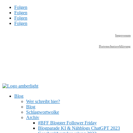
Folgen
Folgen
Folgen
Folgen
Impressum
Datenschutzerklärung
Blog
Wer schreibt hier?
Blog
Schlagwortwolke
Archiv
#BFF Blogger Follower Friday
Blogparade KI & Nähblogs ChatGPT 2023