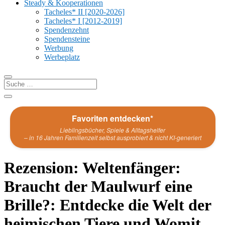
Steady & Kooperationen
Tacheles* II [2020-2026]
Tacheles* I [2012-2019]
Spendenzehnt
Spendensteine
Werbung
Werbeplatz
Favoriten entdecken*
Lieblingsbücher, Spiele & Alltagshelfer
– in 16 Jahren Familienzeit selbst ausprobiert & nicht KI-generiert
Rezension: Weltenfänger:
Braucht der Maulwurf eine
Brille?: Entdecke die Welt der
heimischen Tiere und Womit