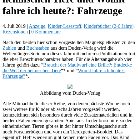
fahre ich heute?: Fahrzeuge
4. Juli 2019
|
Anzeige
,
Kinder-Lesestoff
,
Kinderbücher (2-6 Jahre)
,
Rezensionen
|
0 Kommentare
Nach den beiden hier schon vorgestellten Magnetspielkisten zu den
Zahlen
und
Buchstaben
aus dem Duden-Verlag wird die
Weltenfänger-Serie nun dieses Jahr mit mehreren Publikationen fort,
die eher Broschürencharakter haben. Für die Altersangabe ab vier
Jahren gehört dazu “
Braucht der Maulwurf eine Brille?: Entdecke
die Welt der heimischen Tiere
“* und “
Womit fahre ich heute?:
Fahrzeuge”
*.
Abbildung vom Duden-Verlag
Alle Mitmachhefte dieser Reihe, von denen nächste Woche noch
zwei weitere für Kinder ab sechs Jahren vorgestellt werden,
kennzeichnen sich besonders durch viele Zusatzmaterialien und in
beidem Fällen einem gesamtem Spiel aus. In der broschüre zu den
einheimischen Tieren gibt es in der hinter Umschlagtasche auch
noch Forscherbögen und vorn ein Tierexperten-Booklet. Das
eigentlich Heft wiederum gibt keinen roten Faden vor. Das Kind