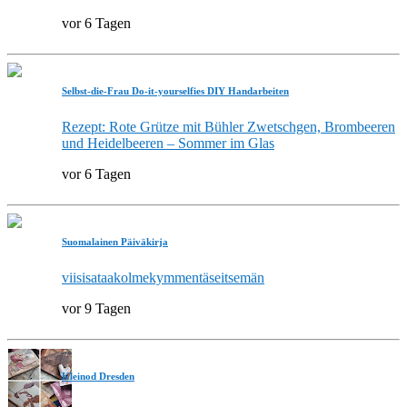
vor 6 Tagen
Selbst-die-Frau Do-it-yourselfies DIY Handarbeiten
Rezept: Rote Grütze mit Bühler Zwetschgen, Brombeeren
und Heidelbeeren – Sommer im Glas
vor 6 Tagen
Suomalainen Päiväkirja
viisisataakolmekymmentäseitsemän
vor 9 Tagen
Kleinod Dresden