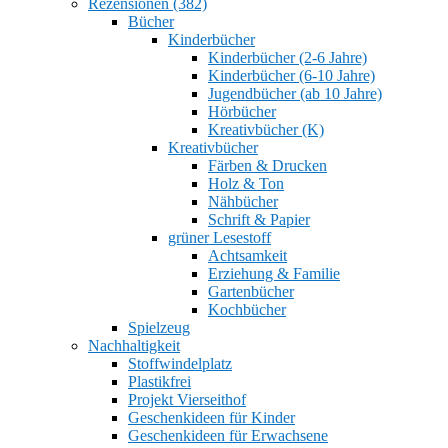
Rezensionen (382)
Bücher
Kinderbücher
Kinderbücher (2-6 Jahre)
Kinderbücher (6-10 Jahre)
Jugendbücher (ab 10 Jahre)
Hörbücher
Kreativbücher (K)
Kreativbücher
Färben & Drucken
Holz & Ton
Nähbücher
Schrift & Papier
grüner Lesestoff
Achtsamkeit
Erziehung & Familie
Gartenbücher
Kochbücher
Spielzeug
Nachhaltigkeit
Stoffwindelplatz
Plastikfrei
Projekt Vierseithof
Geschenkideen für Kinder
Geschenkideen für Erwachsene