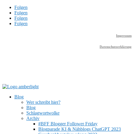
Folgen
Folgen
Folgen
Folgen
Impressum
Datenschutzerklärung
Blog
Wer schreibt hier?
Blog
Schlagwortwolke
Archiv
#BFF Blogger Follower Friday
Blogparade KI & Nähblogs ChatGPT 2023