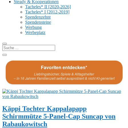
Steady & Kooperationen
Tacheles* II [2020-2026]
Tacheles* I [2012-2019]
Spendenzehnt
Spendensteine
Werbung
Werbeplatz
Favoriten entdecken*
Lieblingsbücher, Spiele & Alltagshelfer
– in 16 Jahren Familienzeit selbst ausprobiert & nicht KI-generiert
Käppi Tochter Kappalapapp
Schirmmütze 5-Panel-Cap Suncap von
Rabaukowitsch