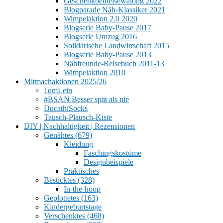
Geschenkbeutelsewalong 2022
Blogparade Näh-Klassiker 2021
Wimpelaktion 2.0 2020
Blogserie Baby-Pause 2017
Blogserie Umzug 2016
Solidarische Landwirtschaft 2015
Blogserie Baby-Pause 2013
Nähfreunde-Reisebuch 2011-13
Wimpelaktion 2010
Mitmachaktionen 2025/26
1qmLein
#BSAN Besser spät als nie
DucathiSocks
Tausch-Plausch-Kiste
DIY | Nachhaltigkeit | Rezensionen
Genähtes (679)
Kleidung
Faschingskostüme
Designbeispiele
Praktisches
Besticktes (328)
In-the-hoop
Geplottetes (163)
Kindergeburtstage
Verschenktes (468)