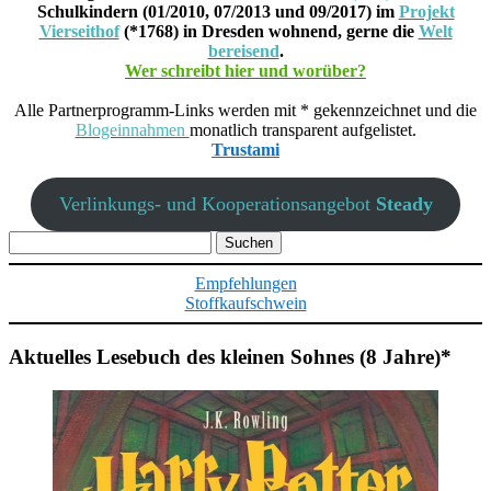
Schulkindern (01/2010, 07/2013 und 09/2017) im
Projekt
Vierseithof
(*1768) in Dresden wohnend, gerne die
Welt
bereisend
.
Wer schreibt hier und worüber?
Alle Partnerprogramm-Links werden mit * gekennzeichnet und die
Blogeinnahmen
monatlich transparent aufgelistet.
Trustami
Verlinkungs- und Kooperationsangebot
Steady
Suchen
nach:
Empfehlungen
Stoffkaufschwein
Aktuelles Lesebuch des kleinen Sohnes (8 Jahre)*