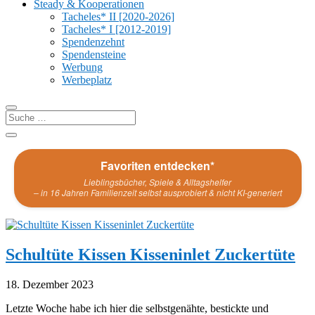
Steady & Kooperationen
Tacheles* II [2020-2026]
Tacheles* I [2012-2019]
Spendenzehnt
Spendensteine
Werbung
Werbeplatz
Favoriten entdecken*
Lieblingsbücher, Spiele & Alltagshelfer
– in 16 Jahren Familienzeit selbst ausprobiert & nicht KI-generiert
Schultüte Kissen Kisseninlet Zuckertüte
18. Dezember 2023
Letzte Woche habe ich hier die selbstgenähte, bestickte und