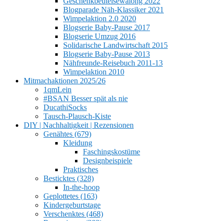
Geschenkbeutelsewalong 2022
Blogparade Näh-Klassiker 2021
Wimpelaktion 2.0 2020
Blogserie Baby-Pause 2017
Blogserie Umzug 2016
Solidarische Landwirtschaft 2015
Blogserie Baby-Pause 2013
Nähfreunde-Reisebuch 2011-13
Wimpelaktion 2010
Mitmachaktionen 2025/26
1qmLein
#BSAN Besser spät als nie
DucathiSocks
Tausch-Plausch-Kiste
DIY | Nachhaltigkeit | Rezensionen
Genähtes (679)
Kleidung
Faschingskostüme
Designbeispiele
Praktisches
Besticktes (328)
In-the-hoop
Geplottetes (163)
Kindergeburtstage
Verschenktes (468)