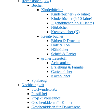
Rezensionen (382)
Bücher
Kinderbücher
Kinderbücher (2-6 Jahre)
Kinderbücher (6-10 Jahre)
Jugendbücher (ab 10 Jahre)
Hörbücher
Kreativbücher (K)
Kreativbücher
Färben & Drucken
Holz & Ton
Nähbücher
Schrift & Papier
grüner Lesestoff
Achtsamkeit
Erziehung & Familie
Gartenbücher
Kochbücher
Spielzeug
Nachhaltigkeit
Stoffwindelplatz
Plastikfrei
Projekt Vierseithof
Geschenkideen für Kinder
Geschenkideen für Erwachsene