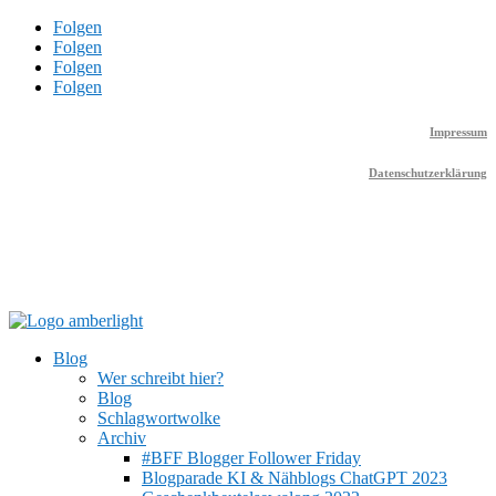
Folgen
Folgen
Folgen
Folgen
Impressum
Datenschutzerklärung
Blog
Wer schreibt hier?
Blog
Schlagwortwolke
Archiv
#BFF Blogger Follower Friday
Blogparade KI & Nähblogs ChatGPT 2023