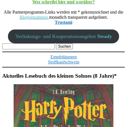
Wer schreibt hier und worüber?
Alle Partnerprogramm-Links werden mit * gekennzeichnet und die
Blogeinnahmen
monatlich transparent aufgelistet.
Trustami
Verlinkungs- und Kooperationsangebot
Steady
Suchen
nach:
Empfehlungen
Stoffkaufschwein
Aktuelles Lesebuch des kleinen Sohnes (8 Jahre)*