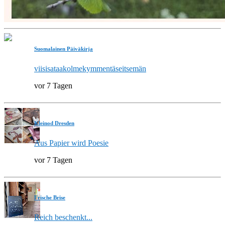
Suomalainen Päiväkirja
viisisataakolmekymmentäseitsemän
vor 7 Tagen
Kleinod Dresden
Aus Papier wird Poesie
vor 7 Tagen
Frische Brise
Reich beschenkt...