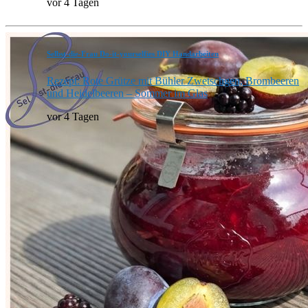
vor 4 Tagen
Selbst-die-Frau Do-it-yourselfies DIY Handarbeiten
Rezept: Rote Grütze mit Bühler Zwetschgen, Brombeeren
und Heidelbeeren – Sommer im Glas
vor 4 Tagen