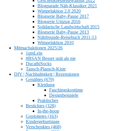
Geschenkbeutelsewalong 2022
Blogparade Näh-Klassiker 2021
Wimpelaktion 2.0 2020
Blogserie Baby-Pause 2017
Blogserie Umzug 2016
Solidarische Landwirtschaft 2015
Blogserie Baby-Pause 2013
Nähfreunde-Reisebuch 2011-13
Wimpelaktion 2010
Mitmachaktionen 2025/26
1qmLein
#BSAN Besser spät als nie
DucathiSocks
Tausch-Plausch-Kiste
DIY | Nachhaltigkeit | Rezensionen
Genähtes (679)
Kleidung
Faschingskostüme
Designbeispiele
Praktisches
Besticktes (328)
In-the-hoop
Geplottetes (163)
Kindergeburtstage
Verschenktes (468)