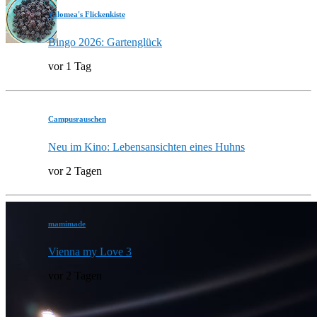
Valomea's Flickenkiste
Bingo 2026: Gartenglück
vor 1 Tag
Campusrauschen
Neu im Kino: Lebensansichten eines Huhns
vor 2 Tagen
mamimade
Vienna my Love 3
vor 2 Tagen