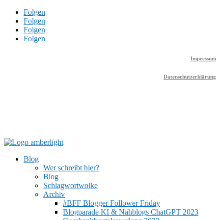
Folgen
Folgen
Folgen
Folgen
Impressum
Datenschutzerklärung
Blog
Wer schreibt hier?
Blog
Schlagwortwolke
Archiv
#BFF Blogger Follower Friday
Blogparade KI & Nähblogs ChatGPT 2023