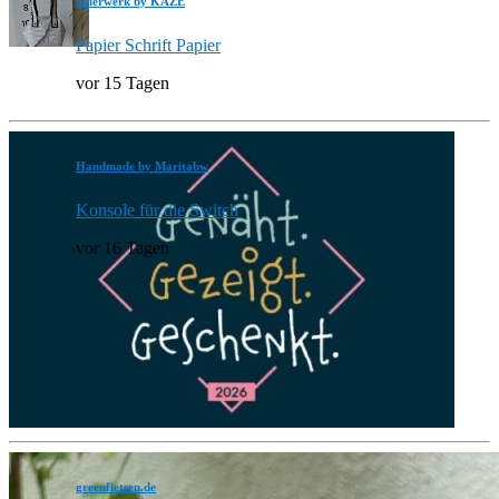
feuerwerk by KAZE
Papier Schrift Papier
vor 15 Tagen
Handmade by Maritabw
Konsole für die Switch
vor 16 Tagen
greenfietsen.de