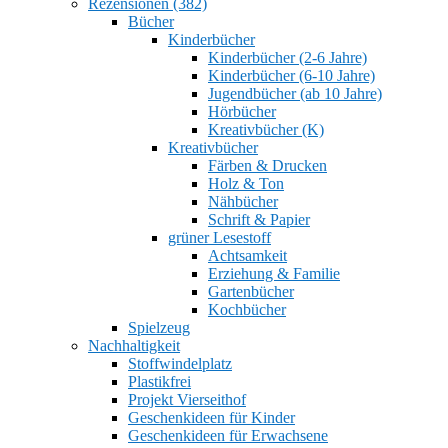
Rezensionen (382)
Bücher
Kinderbücher
Kinderbücher (2-6 Jahre)
Kinderbücher (6-10 Jahre)
Jugendbücher (ab 10 Jahre)
Hörbücher
Kreativbücher (K)
Kreativbücher
Färben & Drucken
Holz & Ton
Nähbücher
Schrift & Papier
grüner Lesestoff
Achtsamkeit
Erziehung & Familie
Gartenbücher
Kochbücher
Spielzeug
Nachhaltigkeit
Stoffwindelplatz
Plastikfrei
Projekt Vierseithof
Geschenkideen für Kinder
Geschenkideen für Erwachsene