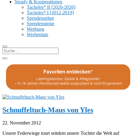
Steady & Kooperationen
Tacheles* II [2020-2026]
Tacheles* I [2012-2019]
Spendenzehnt
Spendensteine
Werbung
Werbeplatz
Favoriten entdecken*
Lieblingsbücher, Spiele & Alltagshelfer
– in 16 Jahren Familienzeit selbst ausprobiert & nicht KI-generiert
Schnuffeltuch-Maus von Yles
22. November 2012
Unsere Federwiege tourt seitdem unsere Tochter die Welt auf