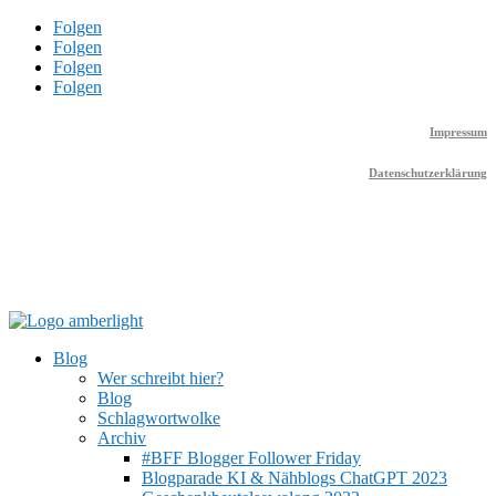
Folgen
Folgen
Folgen
Folgen
Impressum
Datenschutzerklärung
Blog
Wer schreibt hier?
Blog
Schlagwortwolke
Archiv
#BFF Blogger Follower Friday
Blogparade KI & Nähblogs ChatGPT 2023