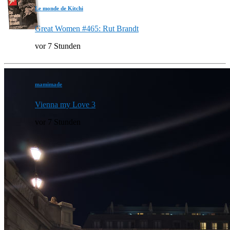
Le monde de Kitchi
Great Women #465: Rut Brandt
vor 7 Stunden
mamimade
Vienna my Love 3
vor 7 Stunden