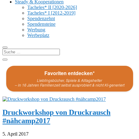
Steady & Kooperationen
Tacheles* II [2020-2026]
Tacheles* I [2012-2019]
Spendenzehnt
Spendensteine
Werbung
Werbeplatz
Favoriten entdecken*
Lieblingsbücher, Spiele & Alltagshelfer
– in 16 Jahren Familienzeit selbst ausprobiert & nicht KI-generiert
Druckworkshop von Druckrausch
#nähcamp2017
5. April 2017