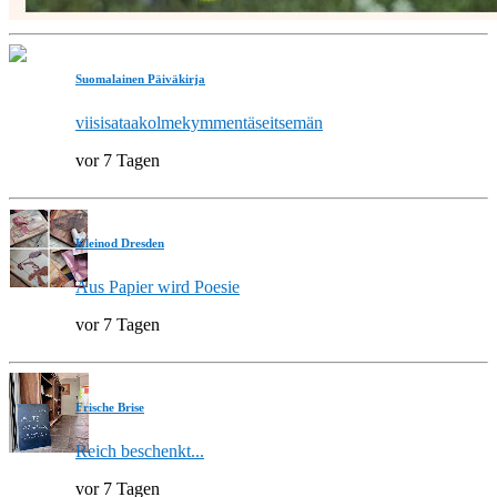
Suomalainen Päiväkirja
viisisataakolmekymmentäseitsemän
vor 7 Tagen
Kleinod Dresden
Aus Papier wird Poesie
vor 7 Tagen
Frische Brise
Reich beschenkt...
vor 7 Tagen