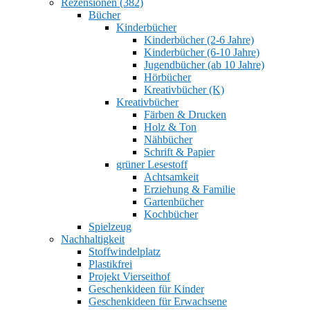
Rezensionen (382)
Bücher
Kinderbücher
Kinderbücher (2-6 Jahre)
Kinderbücher (6-10 Jahre)
Jugendbücher (ab 10 Jahre)
Hörbücher
Kreativbücher (K)
Kreativbücher
Färben & Drucken
Holz & Ton
Nähbücher
Schrift & Papier
grüner Lesestoff
Achtsamkeit
Erziehung & Familie
Gartenbücher
Kochbücher
Spielzeug
Nachhaltigkeit
Stoffwindelplatz
Plastikfrei
Projekt Vierseithof
Geschenkideen für Kinder
Geschenkideen für Erwachsene