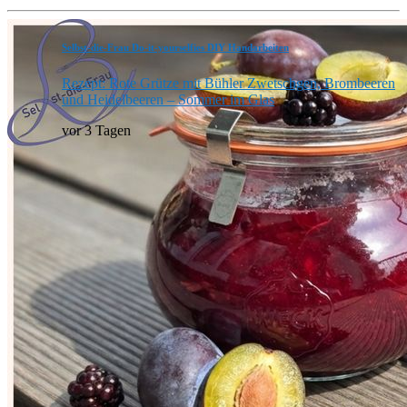
Selbst-die-Frau Do-it-yourselfies DIY Handarbeiten
Rezept: Rote Grütze mit Bühler Zwetschgen, Brombeeren
und Heidelbeeren – Sommer im Glas
vor 3 Tagen