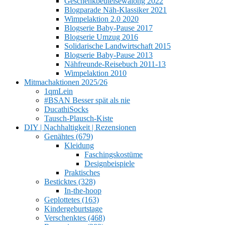
Geschenkbeutelsewalong 2022
Blogparade Näh-Klassiker 2021
Wimpelaktion 2.0 2020
Blogserie Baby-Pause 2017
Blogserie Umzug 2016
Solidarische Landwirtschaft 2015
Blogserie Baby-Pause 2013
Nähfreunde-Reisebuch 2011-13
Wimpelaktion 2010
Mitmachaktionen 2025/26
1qmLein
#BSAN Besser spät als nie
DucathiSocks
Tausch-Plausch-Kiste
DIY | Nachhaltigkeit | Rezensionen
Genähtes (679)
Kleidung
Faschingskostüme
Designbeispiele
Praktisches
Besticktes (328)
In-the-hoop
Geplottetes (163)
Kindergeburtstage
Verschenktes (468)