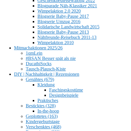
Geschenkbeutelsewalong 2022
Blogparade Näh-Klassiker 2021
Wimpelaktion 2.0 2020
Blogserie Baby-Pause 2017
Blogserie Umzug 2016
Solidarische Landwirtschaft 2015
Blogserie Baby-Pause 2013
Nähfreunde-Reisebuch 2011-13
Wimpelaktion 2010
Mitmachaktionen 2025/26
1qmLein
#BSAN Besser spät als nie
DucathiSocks
Tausch-Plausch-Kiste
DIY | Nachhaltigkeit | Rezensionen
Genähtes (679)
Kleidung
Faschingskostüme
Designbeispiele
Praktisches
Besticktes (328)
In-the-hoop
Geplottetes (163)
Kindergeburtstage
Verschenktes (468)