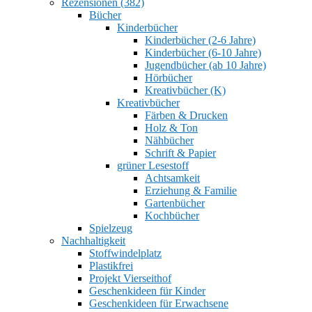
Rezensionen (382)
Bücher
Kinderbücher
Kinderbücher (2-6 Jahre)
Kinderbücher (6-10 Jahre)
Jugendbücher (ab 10 Jahre)
Hörbücher
Kreativbücher (K)
Kreativbücher
Färben & Drucken
Holz & Ton
Nähbücher
Schrift & Papier
grüner Lesestoff
Achtsamkeit
Erziehung & Familie
Gartenbücher
Kochbücher
Spielzeug
Nachhaltigkeit
Stoffwindelplatz
Plastikfrei
Projekt Vierseithof
Geschenkideen für Kinder
Geschenkideen für Erwachsene