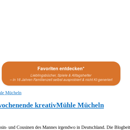
Favoriten entdecken*
Lieblingsbücher, Spiele & Alltagshelfer
– in 16 Jahren Familienzeit selbst ausprobiert & nicht KI-generiert
wochenende kreativMühle Mücheln
ousin- und Cousinen des Mannes irgendwo in Deutschland. Die Blogbeiträ