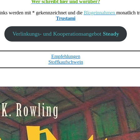
Wer schreibt hier und worüber?
nks werden mit * gekennzeichnet und die
Blogeinnahmen
monatlich tr
Trustami
Verlinkungs- und Kooperationsangebot
Steady
Empfehlungen
Stoffkaufschwein