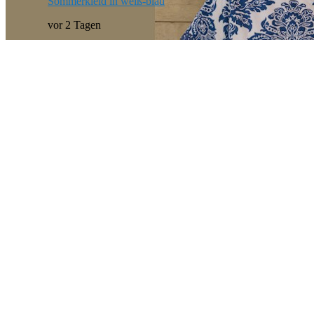
Sommerkleid in weiß-blau
vor 2 Tagen