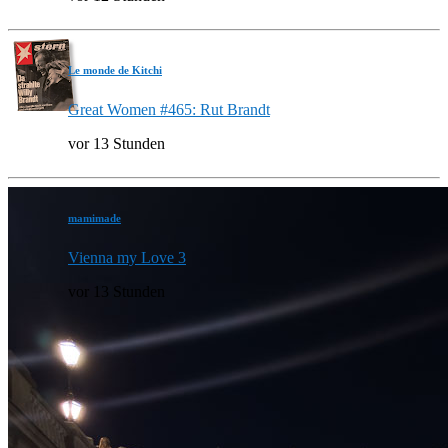
Le monde de Kitchi
Great Women #465: Rut Brandt
vor 13 Stunden
mamimade
Vienna my Love 3
vor 13 Stunden