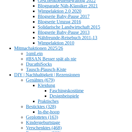
Geschenkbeutelsewalong 2022
Blogparade Näh-Klassiker 2021
Wimpelaktion 2.0 2020
Blogserie Baby-Pause 2017
Blogserie Umzug 2016
Solidarische Landwirtschaft 2015
Blogserie Baby-Pause 2013
Nähfreunde-Reisebuch 2011-13
Wimpelaktion 2010
Mitmachaktionen 2025/26
1qmLein
#BSAN Besser spät als nie
DucathiSocks
Tausch-Plausch-Kiste
DIY | Nachhaltigkeit | Rezensionen
Genähtes (679)
Kleidung
Faschingskostüme
Designbeispiele
Praktisches
Besticktes (328)
In-the-hoop
Geplottetes (163)
Kindergeburtstage
Verschenktes (468)