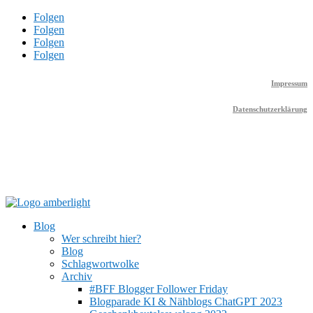
Folgen
Folgen
Folgen
Folgen
Impressum
Datenschutzerklärung
Blog
Wer schreibt hier?
Blog
Schlagwortwolke
Archiv
#BFF Blogger Follower Friday
Blogparade KI & Nähblogs ChatGPT 2023