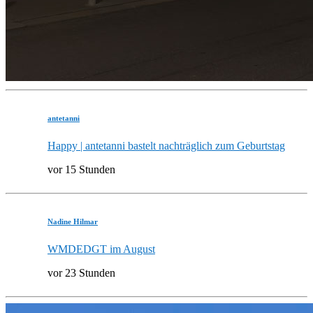
antetanni
Happy | antetanni bastelt nachträglich zum Geburtstag
vor 15 Stunden
Nadine Hilmar
WMDEDGT im August
vor 23 Stunden