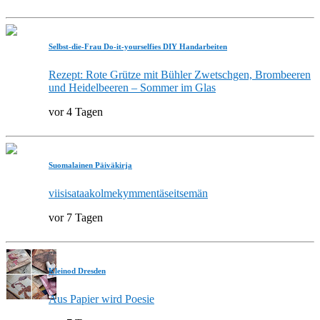
Selbst-die-Frau Do-it-yourselfies DIY Handarbeiten
Rezept: Rote Grütze mit Bühler Zwetschgen, Brombeeren
und Heidelbeeren – Sommer im Glas
vor 4 Tagen
Suomalainen Päiväkirja
viisisataakolmekymmentäseitsemän
vor 7 Tagen
Kleinod Dresden
Aus Papier wird Poesie