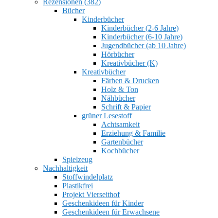
Rezensionen (382)
Bücher
Kinderbücher
Kinderbücher (2-6 Jahre)
Kinderbücher (6-10 Jahre)
Jugendbücher (ab 10 Jahre)
Hörbücher
Kreativbücher (K)
Kreativbücher
Färben & Drucken
Holz & Ton
Nähbücher
Schrift & Papier
grüner Lesestoff
Achtsamkeit
Erziehung & Familie
Gartenbücher
Kochbücher
Spielzeug
Nachhaltigkeit
Stoffwindelplatz
Plastikfrei
Projekt Vierseithof
Geschenkideen für Kinder
Geschenkideen für Erwachsene