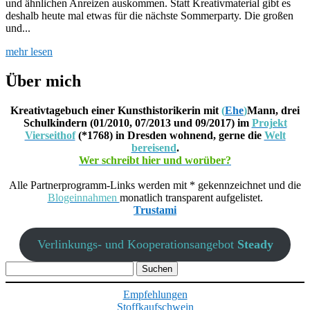
und ähnlichen Anreizen auskommen. Statt Kreativmaterial gibt es
deshalb heute mal etwas für die nächste Sommerparty. Die großen
und...
mehr lesen
Über mich
Kreativtagebuch einer Kunsthistorikerin mit
(
Ehe
)
Mann, drei
Schulkindern (01/2010, 07/2013 und 09/2017) im
Projekt
Vierseithof
(*1768) in Dresden wohnend, gerne die
Welt
bereisend
.
Wer schreibt hier und worüber?
Alle Partnerprogramm-Links werden mit * gekennzeichnet und die
Blogeinnahmen
monatlich transparent aufgelistet.
Trustami
Verlinkungs- und Kooperationsangebot
Steady
Suchen
nach:
Empfehlungen
Stoffkaufschwein