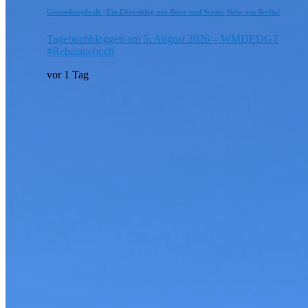
Grossekoepfe.de | Ein Elternblog mit Ihrer und Seiner Sicht aus Berlin!
Tagebuchbloggen am 5. August 2026 – WMDEDGT
#Rehatagebuch
vor 1 Tag