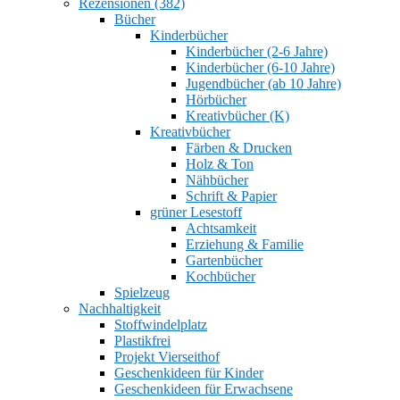
Rezensionen (382)
Bücher
Kinderbücher
Kinderbücher (2-6 Jahre)
Kinderbücher (6-10 Jahre)
Jugendbücher (ab 10 Jahre)
Hörbücher
Kreativbücher (K)
Kreativbücher
Färben & Drucken
Holz & Ton
Nähbücher
Schrift & Papier
grüner Lesestoff
Achtsamkeit
Erziehung & Familie
Gartenbücher
Kochbücher
Spielzeug
Nachhaltigkeit
Stoffwindelplatz
Plastikfrei
Projekt Vierseithof
Geschenkideen für Kinder
Geschenkideen für Erwachsene