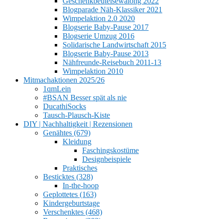
Geschenkbeutelsewalong 2022
Blogparade Näh-Klassiker 2021
Wimpelaktion 2.0 2020
Blogserie Baby-Pause 2017
Blogserie Umzug 2016
Solidarische Landwirtschaft 2015
Blogserie Baby-Pause 2013
Nähfreunde-Reisebuch 2011-13
Wimpelaktion 2010
Mitmachaktionen 2025/26
1qmLein
#BSAN Besser spät als nie
DucathiSocks
Tausch-Plausch-Kiste
DIY | Nachhaltigkeit | Rezensionen
Genähtes (679)
Kleidung
Faschingskostüme
Designbeispiele
Praktisches
Besticktes (328)
In-the-hoop
Geplottetes (163)
Kindergeburtstage
Verschenktes (468)