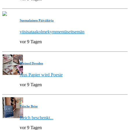
Suomalainen Päiväkirja
viisisataakolmekymmentäseitsemän
vor 9 Tagen
Kleinod Dresden
Aus Papier wird Poesie
vor 9 Tagen
Frische Brise
Reich beschenkt...
vor 9 Tagen