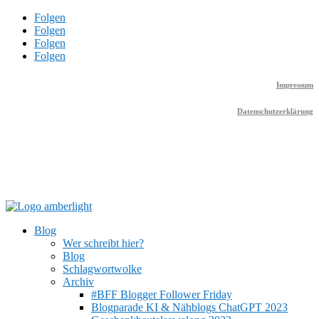
Folgen
Folgen
Folgen
Folgen
Impressum
Datenschutzerklärung
Blog
Wer schreibt hier?
Blog
Schlagwortwolke
Archiv
#BFF Blogger Follower Friday
Blogparade KI & Nähblogs ChatGPT 2023