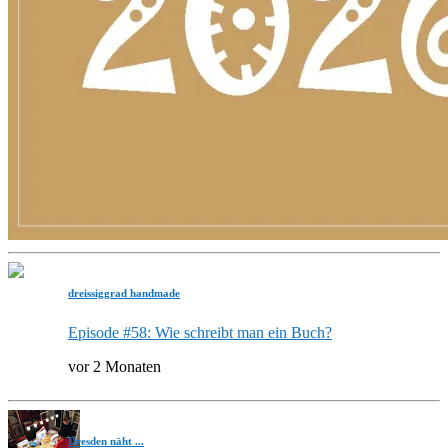
dreissiggrad handmade
Episode #58: Wie schreibt man ein Buch?
vor 2 Monaten
Dresden näht ...