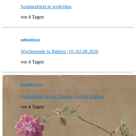
Sommerkleid in weiß-blau
vor 4 Tagen
nullpunktzwo
Wochenende in Bildern | 01./02.08.2026
vor 4 Tagen
PeterSilie & Co
Farbpaletten in der Malerei- Fidelia Bridges
vor 4 Tagen