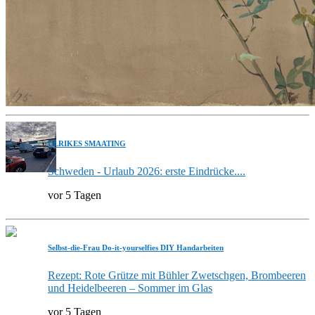
ULRIKES SMAATING
Schweden - Urlaub 2026: erste Eindrücke....
vor 5 Tagen
Selbst-die-Frau Do-it-yourselfies DIY Handarbeiten
Rezept: Rote Grütze mit Bühler Zwetschgen, Brombeeren
und Heidelbeeren – Sommer im Glas
vor 5 Tagen