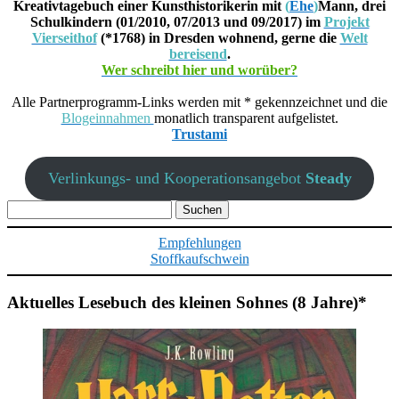
Kreativtagebuch einer Kunsthistorikerin mit
(
Ehe
)
Mann, drei
Schulkindern (01/2010, 07/2013 und 09/2017) im
Projekt
Vierseithof
(*1768) in Dresden wohnend, gerne die
Welt
bereisend
.
Wer schreibt hier und worüber?
Alle Partnerprogramm-Links werden mit * gekennzeichnet und die
Blogeinnahmen
monatlich transparent aufgelistet.
Trustami
Verlinkungs- und Kooperationsangebot
Steady
Suchen
nach:
Empfehlungen
Stoffkaufschwein
Aktuelles Lesebuch des kleinen Sohnes (8 Jahre)*