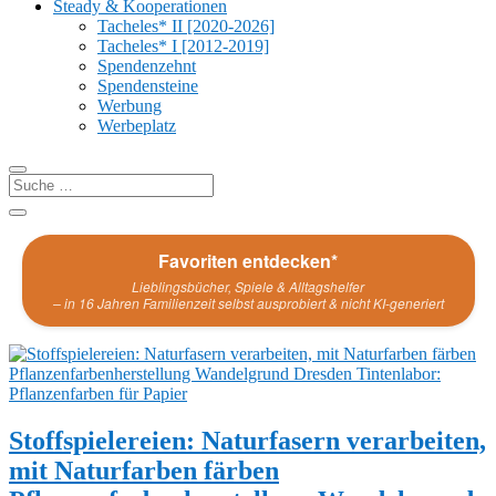
Steady & Kooperationen
Tacheles* II [2020-2026]
Tacheles* I [2012-2019]
Spendenzehnt
Spendensteine
Werbung
Werbeplatz
Favoriten entdecken*
Lieblingsbücher, Spiele & Alltagshelfer
– in 16 Jahren Familienzeit selbst ausprobiert & nicht KI-generiert
Stoffspielereien: Naturfasern verarbeiten,
mit Naturfarben färben