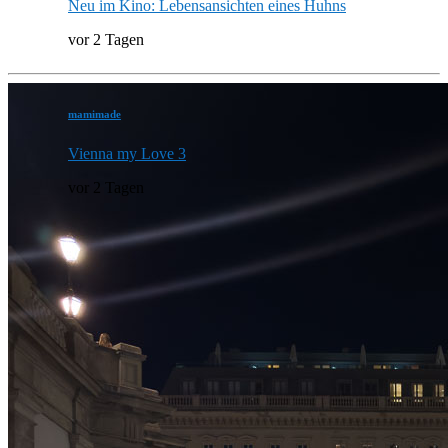
Neu im Kino: Lebensansichten eines Huhns
vor 2 Tagen
mamimade
Vienna my Love 3
vor 2 Tagen